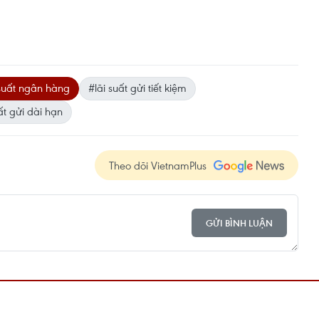
 suất ngân hàng
#lãi suất gửi tiết kiệm
ất gửi dài hạn
Theo dõi VietnamPlus
GỬI BÌNH LUẬN