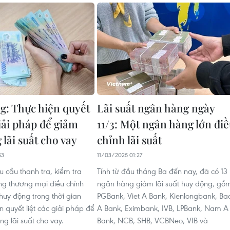
g: Thực hiện quyết
Lãi suất ngân hàng ngày
giải pháp để giảm
11/3: Một ngân hàng lớn đi
lãi suất cho vay
chỉnh lãi suất
53
11/03/2025 01:27
u cầu thanh tra, kiểm tra
Tính từ đầu tháng Ba đến nay, đã có 13
g thương mại điều chỉnh
ngân hàng giảm lãi suất huy động, gồ
 huy động trong thời gian
PGBank, Viet A Bank, Kienlongbank, Ba
n quyết liệt các giải pháp để
A Bank, Eximbank, IVB, LPBank, Nam A
g lãi suất cho vay.
Bank, NCB, SHB, VCBNeo, VIB và