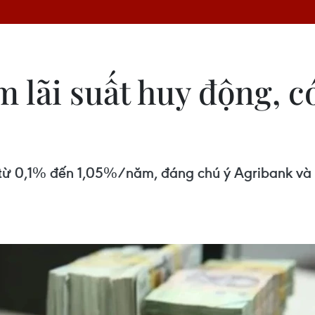
m lãi suất huy động, 
từ 0,1% đến 1,05%/năm, đáng chú ý Agribank và E