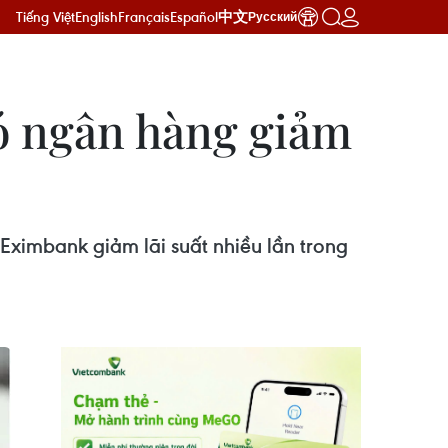
Tiếng Việt
English
Français
Español
中文
Русский
có ngân hàng giảm
ximbank giảm lãi suất nhiều lần trong