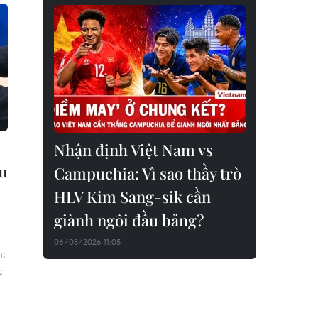
Nhận định Việt Nam vs
ều
Campuchia: Vì sao thầy trò
HLV Kim Sang-sik cần
giành ngôi đầu bảng?
06/08/2026 11:05
m:
c