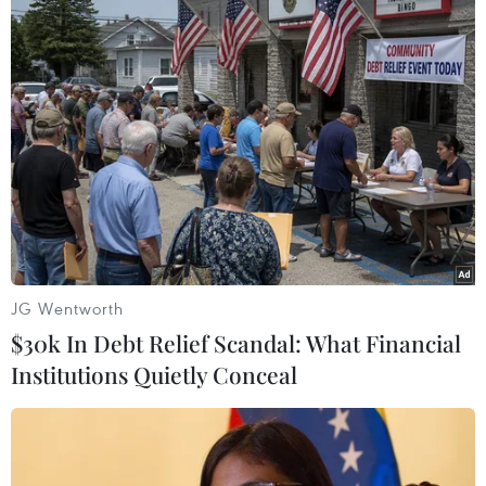
TIN LIÊN QUAN
JG Wentworth
$30k In Debt Relief Scandal: What Financial
Institutions Quietly Conceal