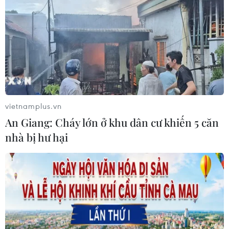
Cuba cho đối tác
05/08/2026 02:27
CELAC lần đầu tổ chức đối thoại giữa
các ứng cử viên Tổng Thư ký Liên
hợp quốc
vietnamplus.vn
04/08/2026 23:08
An Giang: Cháy lớn ở khu dân cư khiến 5 căn
nhà bị hư hại
Mỹ trục xuất gần 1,5 triệu người nhập
cư trái phép trong 12 tháng
04/08/2026 22:43
Động đất tại Venezuela: Số người