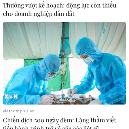
Thưởng vượt kế hoạch: động lực còn thiếu
Quan hệ Việt Nam-Cuba
cho doanh nghiệp dẫn dắt
Giới thiệu Bộ sách Tuyển tập các tác phẩm chọn
lọc của Tổng Tư lệnh Fidel Castro Ruz
Trưng bày tư liệu “Chủ tịch Hồ Chí Minh - Tổng
tư lệnh Fidel Castro: Nghĩa tình son sắt đặc
biệt"
Điện mừng kỷ niệm lần thứ 73 Cuộc tấn công
Pháo đài Moncada của Cuba
Vinh danh nữ anh hùng Melba Hernández, biểu
tượng tình đoàn kết Việt Nam-Cuba
Củng cố, phát triển tình hữu nghị đặc biệt giữa
nhân dân Việt Nam và Cuba
vietnamplus.vn
Chiến dịch 500 ngày đêm: Lặng thầm viết
tiếp hành trình trở về của các liệt sỹ