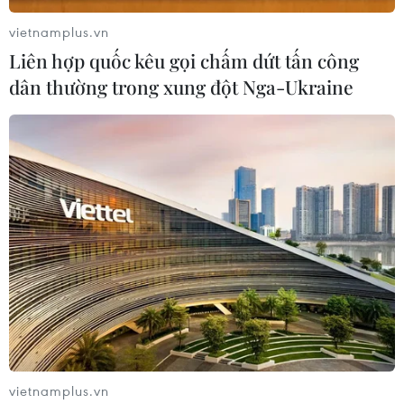
vietnamplus.vn
Liên hợp quốc kêu gọi chấm dứt tấn công
dân thường trong xung đột Nga-Ukraine
#Lễ kỷ niệm 50 năm Ngày giải phóng miền Nam
#Quan hệ Việt Nam-Cuba
Cuba
Theo dõi VietnamPlus
vietnamplus.vn