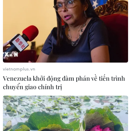
50 năm Thống nhất đất nước: Cuba tôn
vinh Chiến thắng vĩ đại
30/04/2025 09:49
BCH Trung ương Đảng Cộng sản Cuba đã tổ chức trọng
thể Lễ kỷ niệm 50 năm Ngày Giải phóng miền Nam,
thống nhất đất nước, thể hiện tình hữu nghị, đoàn kết
đặc biệt với nhân dân Việt Nam anh em.
vietnamplus.vn
Venezuela khởi động đàm phán về tiến trình
chuyển giao chính trị