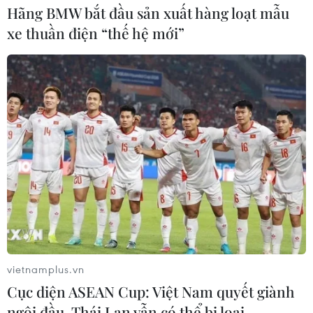
Hãng BMW bắt đầu sản xuất hàng loạt mẫu
xe thuần điện “thế hệ mới”
vietnamplus.vn
Cục diện ASEAN Cup: Việt Nam quyết giành
ngôi đầu, Thái Lan vẫn có thể bị loại