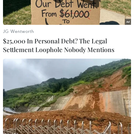
JG Wentworth
$25,000 In Personal Debt? The Legal
Settlement Loophole Nobody Mentions
Ngày 29/4/2025 (giờ địa phương), tại Cung Cách mạng, thủ
đô La Habana, Ban Chấp hành Trung ương Đảng Cộng sản
Cuba tổ chức Lễ kỷ niệm 50 năm Ngày Giải phóng miền Nam,
thống nhất đất nước (30/4/1975-2025), thể hiện tình hữu nghị,
đoàn kết đặc biệt với nhân dân Việt Nam anh em. (Ảnh: Việt
Hùng/TTXVN)
“Alô! Tôi vừa nhận được lời mời tham gia đoàn
đại biểu chính thức của Cuba sang Việt Nam dự