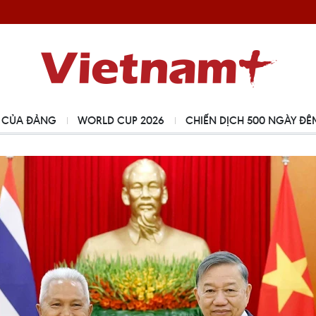
00 NGÀY ĐÊM QUY TẬP HÀI CỐT LIỆT SỸ
NGHỊ QUYẾT SỐ 10 V