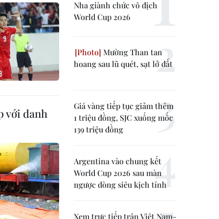
Nha giành chức vô địch
World Cup 2026
Mường Than tan
hoang sau lũ quét, sạt lở đất
Giá vàng tiếp tục giảm thêm
p với danh
1 triệu đồng, SJC xuống mốc
139 triệu đồng
Argentina vào chung kết
World Cup 2026 sau màn
ngược dòng siêu kịch tính
Xem trực tiếp trận Việt Nam-