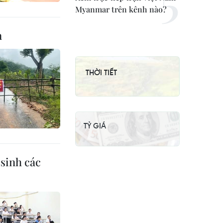
Myanmar trên kênh nào?
n
THỜI TIẾT
TỶ GIÁ
sinh các