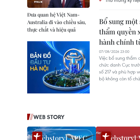
Thư mừng kỷ niệ
Đưa quan hệ Việt Nam-
Bổ sung một 
Australia đi vào chiều sâu,
thực chất và hiệu quả
thẩm quyền x
hành chính t
07/08/2026 23:00
Việc bổ sung thẩm q
chức danh Cục trưở
số 217 và phù hợp vớ
bộ không còn tổ chứ
ngành.
WEB STORY
APEC