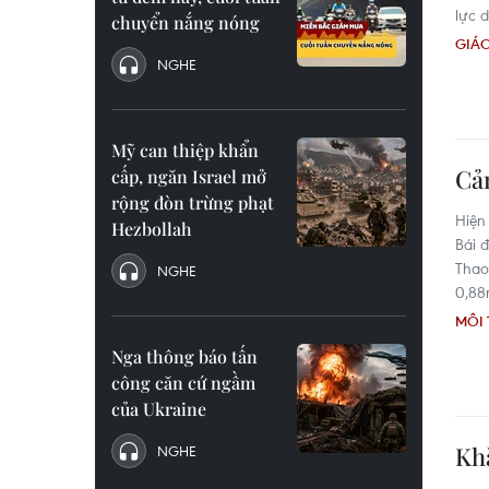
lực 
chuyển nắng nóng
GIÁ
NGHE
Mỹ can thiệp khẩn
Cản
cấp, ngăn Israel mở
rộng đòn trừng phạt
Hiện
Hezbollah
Bái 
Thao 
NGHE
0,88
MÔI
Nga thông báo tấn
công căn cứ ngầm
của Ukraine
Khắ
NGHE