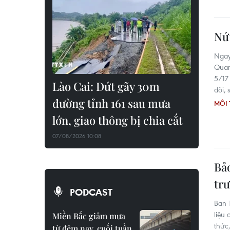
Nứt
Ngay
Quan
5/17
Lào Cai: Đứt gãy 30m
dõi, 
đường tỉnh 161 sau mưa
MÔI
lớn, giao thông bị chia cắt
07/08/2026 10:08
Bả
tr
PODCAST
Ban 
liệu 
Miền Bắc giảm mưa
thức
từ đêm nay, cuối tuần