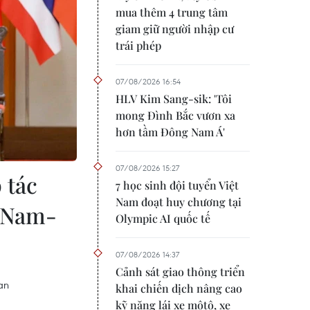
mua thêm 4 trung tâm
giam giữ người nhập cư
trái phép
07/08/2026 16:54
HLV Kim Sang-sik: 'Tôi
mong Đình Bắc vươn xa
hơn tầm Đông Nam Á'
07/08/2026 15:27
 tác
7 học sinh đội tuyển Việt
Nam đoạt huy chương tại
t Nam-
Olympic AI quốc tế
07/08/2026 14:37
Cảnh sát giao thông triển
an
khai chiến dịch nâng cao
kỹ năng lái xe môtô, xe