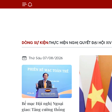
 ĐẠI HỘI XIV CỦA ĐẢNG
DÒNG SỰ KIỆN:
WORLD CUP 2026
CHIẾN DỊCH 5
Thứ Sáu 07/08/2026
Bế mạc Hội nghị Ngoại
giao: Tăng cường thống