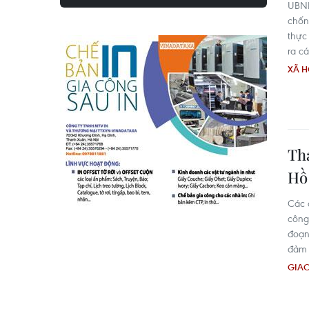
UBND
chốn
thực
ra cá
XÃ H
Th
Hồ
Các 
công
đoạn
đảm 
GIA