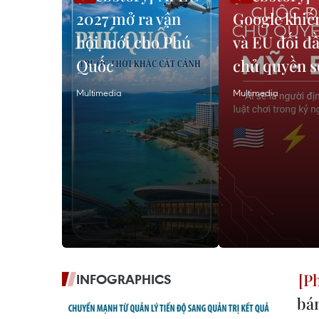
2027 mở ra vận
Google khiế
hội mới cho Phú
và EU đối đầ
Quốc
chủ quyền s
Multimedia
Multimedia
INFOGRAPHICS
bá