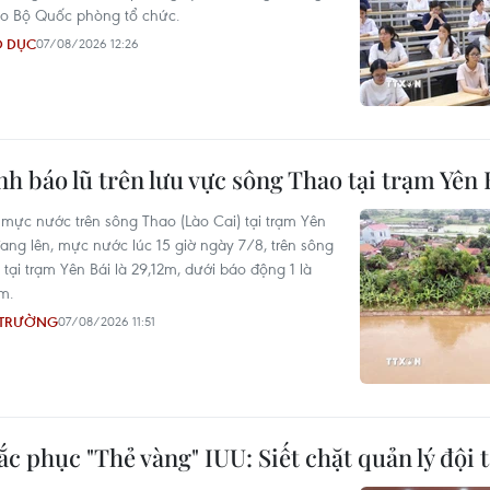
do Bộ Quốc phòng tổ chức.
O DỤC
07/08/2026 12:26
h báo lũ trên lưu vực sông Thao tại trạm Yên 
 mực nước trên sông Thao (Lào Cai) tại trạm Yên
đang lên, mực nước lúc 15 giờ ngày 7/8, trên sông
tại trạm Yên Bái là 29,12m, dưới báo động 1 là
m.
 TRƯỜNG
07/08/2026 11:51
c phục "Thẻ vàng" IUU: Siết chặt quản lý đội 