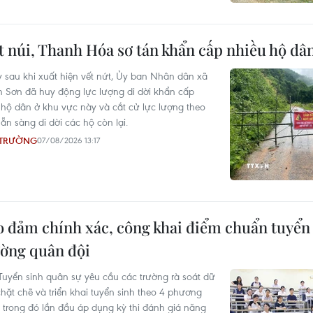
 núi, Thanh Hóa sơ tán khẩn cấp nhiều hộ dâ
 sau khi xuất hiện vết nứt, Ủy ban Nhân dân xã
 Sơn đã huy động lực lượng di dời khẩn cấp
 hộ dân ở khu vực này và cắt cử lực lượng theo
sẵn sàng di dời các hộ còn lại.
 TRƯỜNG
07/08/2026 13:17
o đảm chính xác, công khai điểm chuẩn tuyển 
ường quân đội
Tuyển sinh quân sự yêu cầu các trường rà soát dữ
chặt chẽ và triển khai tuyển sinh theo 4 phương
, trong đó lần đầu áp dụng kỳ thi đánh giá năng