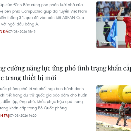
úp của Đình Bắc cùng pha phản lưới nhà của
vệ bên phía Campuchia giúp đội tuyển Việt Nam
hiến thắng 3-1, qua đó vào bán kết ASEAN Cup
 với ngôi đầu bảng A.
G ĐÁ
07/08/2026 15:49
g cường năng lực ứng phó tình trạng khẩn cấ
 trang thiết bị mới
uốc phòng chủ trì và phối hợp ban hành danh
chi tiết hàng dự trữ quốc gia bảo đảm cho huấn
n, diễn tập, ứng phó, khắc phục hậu quả trong
 trạng khẩn cấp trong Bộ Quốc phòng.
H TRỊ
07/08/2026 14:20