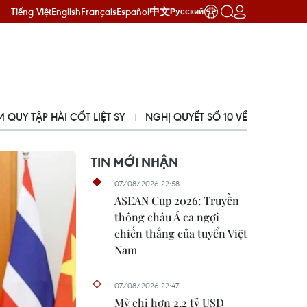
Tiếng Việt
English
Français
Español
中文
Русский
Ề PHÁT TRIỂN KINH TẾ CÓ VỐN ĐẦU TƯ NƯỚC NGOÀI
NGHỊ QU
TIN MỚI NHẬN
07/08/2026 22:58
ASEAN Cup 2026: Truyền
thông châu Á ca ngợi
chiến thắng của tuyển Việt
Nam
07/08/2026 22:47
Mỹ chi hơn 2,2 tỷ USD