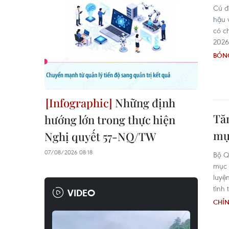
Cú đ
hậu 
có c
2026
BÓN
Những định
Tăn
hướng lớn trong thực hiện
mục
Nghị quyết 57-NQ/TW
07/08/2026 08:18
Bộ Q
mục 
luyệ
tình
VIDEO
CHÍN