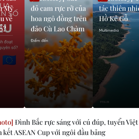
n Mỹ
đỏ cam rực rỡ của
tác thiên nh
u về
hoa ngô đồng trên
Hồ Kẻ Gỗ
ố?
đảo Cù Lao Chàm
Multimedia
Điểm đến
Đình Bắc rực sáng với cú đúp, tuyển Việ
n kết ASEAN Cup với ngôi đầu bảng