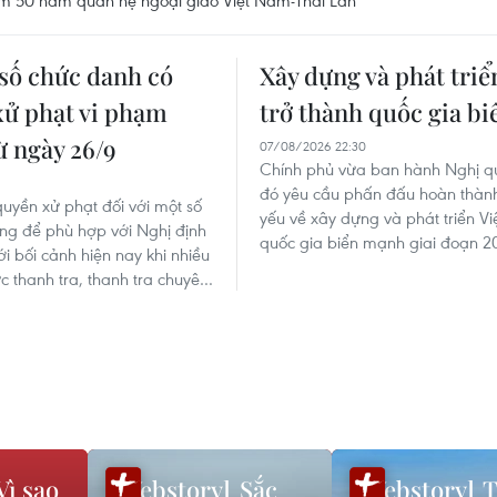
m 50 năm quan hệ ngoại giao Việt Nam-Thái Lan
số chức danh có
Xây dựng và phát tri
ử phạt vi phạm
trở thành quốc gia b
ừ ngày 26/9
07/08/2026 22:30
Chính phủ vừa ban hành Nghị quy
đó yêu cầu phấn đấu hoàn thành 
uyền xử phạt đối với một số
yếu về xây dựng và phát triển V
ng để phù hợp với Nghị định
quốc gia biển mạnh giai đoạn 2
i bối cảnh hiện nay khi nhiều
c thanh tra, thanh tra chuyên
Vì sao
Sắc
T