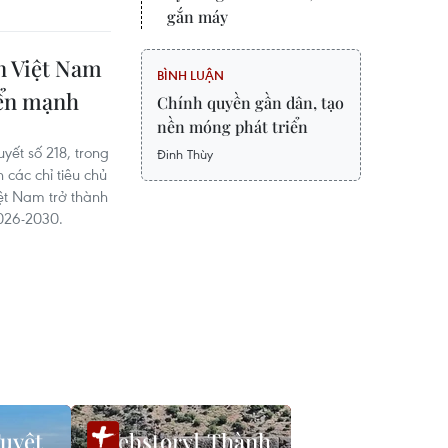
gắn máy
ển Việt Nam
BÌNH LUẬN
iển mạnh
Chính quyền gần dân, tạo
nền móng phát triển
ết số 218, trong
Đinh Thùy
các chỉ tiêu chủ
iệt Nam trở thành
026-2030.
uyệt
Thành