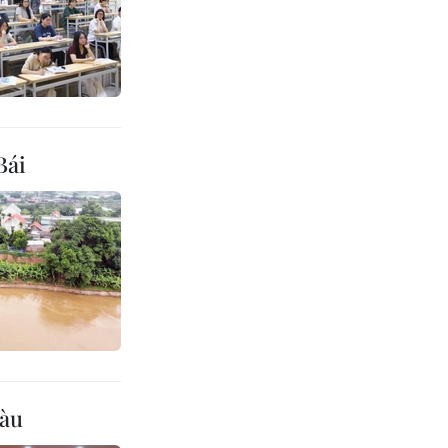
Bái
tàu