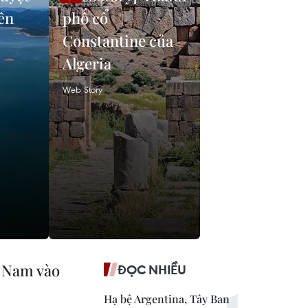
iên
phố cổ
Constantine của
Algeria
Web Story
t Nam vào
ĐỌC NHIỀU
Hạ bệ Argentina, Tây Ban