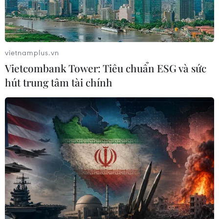
hàng hải mới qua eo biển Hormuz
04/08/2026 22:42
vietnamplus.vn
Vietcombank Tower: Tiêu chuẩn ESG và sức
Xem thêm
hút trung tâm tài chính
CƠ QUAN CHỦ QUẢN: THÔNG TẤN XÃ VIỆT NAM
Tổng Biên tập: TRẦN TIẾN DUẨN
Phó Tổng Biên tập: NGUYỄN THỊ TÁM, KHÚC THANH
THỦY