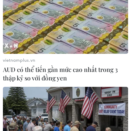
Phó tỉnh trưởng Afghanistan thiệt mạng
vụ tấn công của Taliban
26/04/2018 14:32
Ngày 26/4, một phó tỉnh trưởng và 3 người khác thiệt
mạng trong vụ tấn công của Taliban, chỉ vài ngày sau
khi tuyên bố bắt đầu chiến dịch tấn công tại
vietnamplus.vn
Afghanistan.
AUD có thể tiến gần mức cao nhất trong 3
thập kỷ so với đồng yen