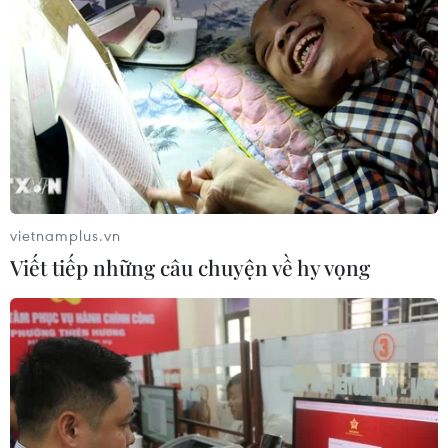
vietnamplus.vn
TIN CÙNG CHUYÊN MỤC
Viết tiếp những câu chuyện về hy vọng
Xung đột Hamas-Israel: Ai Cập kêu
gọi các bên tuân thủ kế hoạch hòa
bình Gaza
10/08/2026 04:22
Đạt tiến triển với Oman, Iran vẫn siết