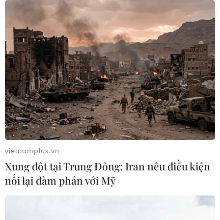
Israel thử nghiệm tên lửa Arrow giữa
lúc căng thẳng khu vực leo thang
06/08/2026 11:17
Iran cảnh báo đáp trả nhằm vào hạ
tầng năng lượng khu vực nếu bị tấn
công
06/08/2026 04:37
vietnamplus.vn
Xung đột tại Trung Đông: Iran nêu điều kiện
Iran và Oman đạt thỏa thuận về
nối lại đàm phán với Mỹ
tuyến vận tải qua eo biển Hormuz
06/08/2026 04:36