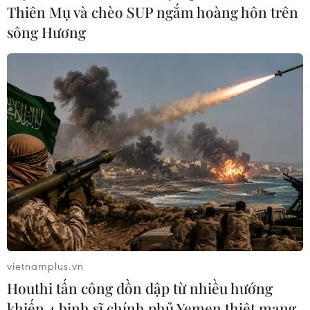
Thiên Mụ và chèo SUP ngắm hoàng hôn trên
sông Hương
vietnamplus.vn
Houthi tấn công dồn dập từ nhiều hướng
khiến 4 binh sĩ chính phủ Yemen thiệt mạng