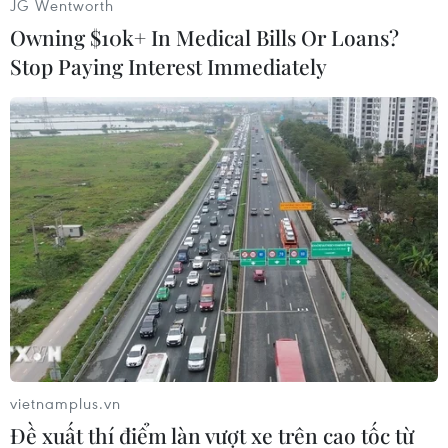
JG Wentworth
Owning $10k+ In Medical Bills Or Loans?
(Vietnam+)
Stop Paying Interest Immediately
vietnamplus.vn
#Thiết bị an ninh
#Taliban
#Afghanistan
#tin tức
Đề xuất thí điểm làn vượt xe trên cao tốc từ
#tin tức mới nhất
#tin tức 24h