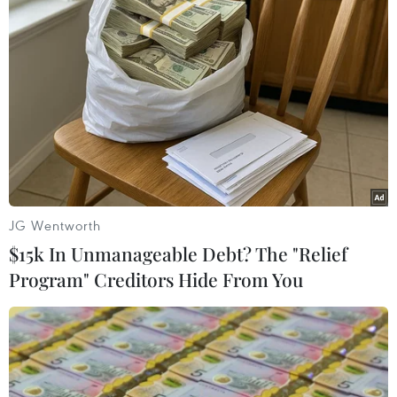
26/04/2018 01:17
Taliban đã bác bỏ đề xuất đối thoại từ phía Chính phủ
Afghanistan, coi đề nghị này là nỗ lực nhằm "lừa gạt và
mang tính âm mưu," khi tuyên bố bắt đầu cuộc tấn công
mùa Xuân mới.
JG Wentworth
$15k In Unmanageable Debt? The "Relief
Program" Creditors Hide From You