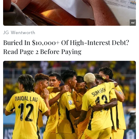
JG Wentworth
Buried In $10,000+ Of High-Interest Debt?
Read Page 2 Before Paying
Cảnh sát Afghanistan. (Nguồn: THX/TTXVN)
Trang mạng Ariana News ngày 29/4 đưa tin một
vụ tấn công đãm máu đã xảy ra tại huyện
Teshkan thuộc tỉnh Badakhshan ở phía Bắc
Afghanistan, khiến khoảng 30 cảnh sát thiệt