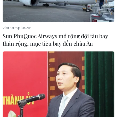
vietnamplus.vn
Sun PhuQuoc Airways mở rộng đội tàu bay
thân rộng, mục tiêu bay đến châu Âu
Đánh bom nhằm vào điểm đăng ký bầu cử
ở Afghanistan
29/04/2018 11:21
Một vụ đánh bom nhằm vào địa điểm đăng ký bầu cử
ở Afghanistan đã khiến ít nhất 6 người bị thương, trong
đó có 1 trẻ em.