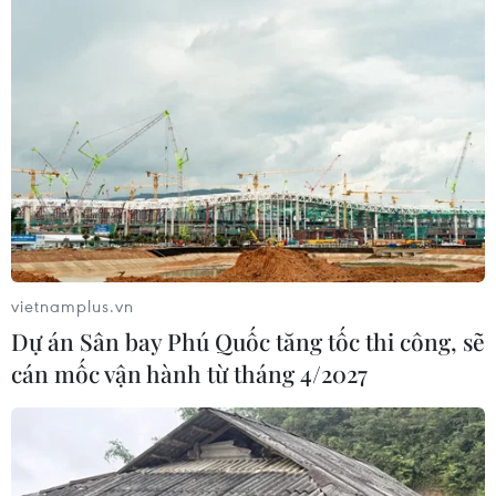
08/08/2026 02:33
Áp thấp nhiệt đới đổi hướng trên
vùng biển phía Đông khu vực vịnh
Bắc Bộ
07/08/2026 23:29
Campuchia nỗ lực bảo tồn động vật
hoang dã trước nguy cơ tuyệt chủng
07/08/2026 22:45
vietnamplus.vn
Dự án Sân bay Phú Quốc tăng tốc thi công, sẽ
cán mốc vận hành từ tháng 4/2027
Áp thấp nhiệt đới trên vịnh Bắc Bộ sẽ
gây ảnh hưởng thế nào tới Việt Nam?
07/08/2026 14:38