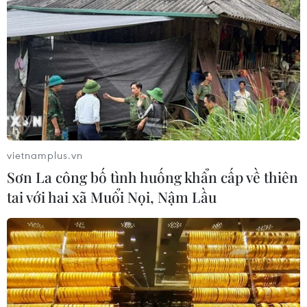
Nứt núi, Thanh Hóa sơ tán khẩn cấp
nhiều hộ dân
07/08/2026 13:17
Cảnh báo lũ trên lưu vực sông Thao
tại trạm Yên Bái
vietnamplus.vn
07/08/2026 11:51
Sơn La công bố tình huống khẩn cấp về thiên
tai với hai xã Muổi Nọi, Nậm Lầu
Gỡ khó khăn triển khai dự án trọng
điểm quốc gia hồ Ka Pét
07/08/2026 11:24