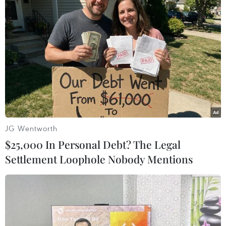
Đồng Tháp: Quốc lộ 30
xuống cấp nghiêm trọng,
ảnh hưởng giao thương
vùng biên
Quốc lộ 30 đoạn qua ấp Gò Da hư hỏng, bụi mù
vào mùa nắng và lầy lội trong mùa mưa, gây trở
ngại cho lưu thông hàng hóa qua khu vực cửa
khẩu, đồng thời ảnh hưởng trực tiếp đến đời sống
JG Wentworth
người dân.
$25,000 In Personal Debt? The Legal
Settlement Loophole Nobody Mentions
(TTXVN/Vietnam+)