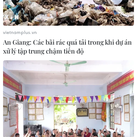
vietnamplus.vn
An Giang: Các bãi rác quá tải trong khi dự án
xử lý tập trung chậm tiến độ
Cần Thơ tìm lời giải căn cơ cho bài toán
sạt lở bờ sông, kênh rạch
28/05/2026 07:35
Cần Thơ thực hiện phương châm "bốn tại chỗ," huy
động lực lượng công an, quân sự hỗ trợ người dân di