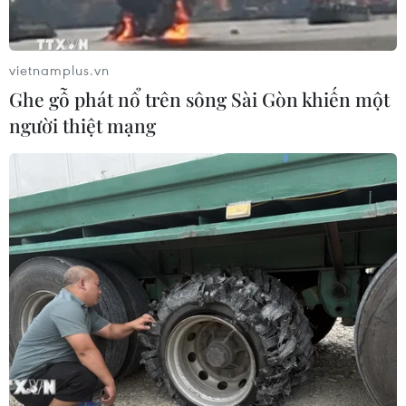
điều tiết hồ chứa thủy điện Lai Châu
07/08/2026 07:28
vietnamplus.vn
Ghe gỗ phát nổ trên sông Sài Gòn khiến một
Di dời hộ dân bị ảnh hưởng bụi, mùi
người thiệt mạng
khét, tiếng ồn từ Trung tâm Điện lực
Vĩnh Tân
07/08/2026 07:10
Hà Nội quyết liệt xử lý các "điểm
nghẽn" úng ngập, môi trường đô thị
07/08/2026 06:51
Kiểm soát rác thải từ nguồn - Giải
pháp bảo vệ kênh rạch TP Hồ Chí