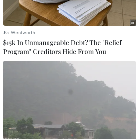
người dân.
JG Wentworth
$15k In Unmanageable Debt? The "Relief
Program" Creditors Hide From You
Vụ sạt lở làm hư hỏng hoàn toàn cây cầu gỗ dân sinh dài
khoảng 15 mét, ảnh hưởng đến việc đi lại của người dân địa
phương. (Ảnh: TTXVN phát)
Chiều ngày 9/6, ông Nguyễn Phùng Anh Vũ, Phó