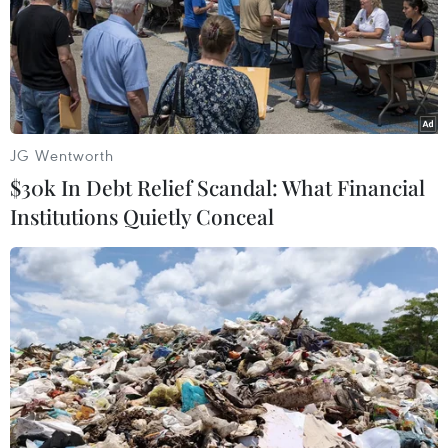
JG Wentworth
$30k In Debt Relief Scandal: What Financial
Institutions Quietly Conceal
Ứng phó với sạt lở: Đồng Tháp triển khai
các giải pháp mềm, 'thuận thiên'
05/06/2026 00:40
Toàn tỉnh Đồng Tháp đang triển khai 148 công trình xử lý
sạt lở bờ sông, kênh rạch với tổng chiều dài hơn 15,4km,
tổng kinh phí trên 2.318 tỷ đồng.