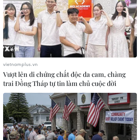
#Sạt lở
#Sạt lở bờ sông
#Nam Kênh 10 Châu Phú
An Giang
Theo dõi VietnamPlus
vietnamplus.vn
Vượt lên di chứng chất độc da cam, chàng
trai Đồng Tháp tự tin làm chủ cuộc đời
TIN LIÊN QUAN