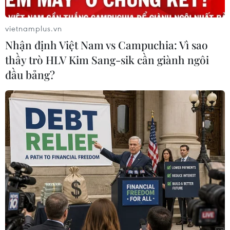
Nexus 7 và Kindle Fire.
vietnamplus.vn
Tuy nhiên, thực tế “cháy hàng” ở trên đang cho
Nhận định Việt Nam vs Campuchia: Vì sao
thấy “Quả táo” vẫn đang giànhđược cảm tình
thầy trò HLV Kim Sang-sik cần giành ngôi
lớn từ cộng đồng người tiêu dùng./.
đầu bảng?
Văn Hưng (Vietnam+)