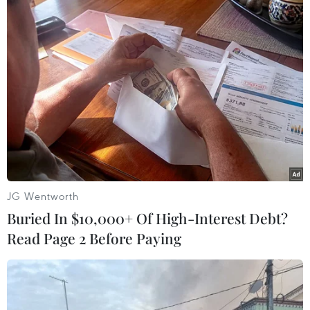
Doanh thu AI của Microsoft phụ
thuộc phần lớn vào đối tác OpenAI
06/08/2026 06:31
Tây Ninh: Tạo điều kiện hình thành
doanh nghiệp công nghệ chiến lược
06/08/2026 04:45
JG Wentworth
Buried In $10,000+ Of High-Interest Debt?
Read Page 2 Before Paying
Việt Nam hướng tới làm
chủ 10 công nghệ lõi vào năm 2030
06/08/2026 04:38