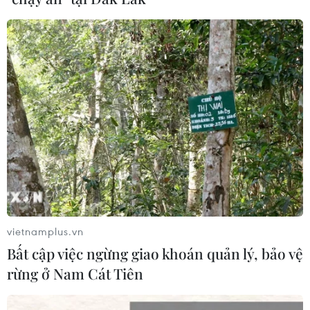
phiếu Amazon trị giá hơn 4 tỷ USD
04/08/2026 23:29
Điện thoại gập Galaxy Z8 của
Samsung lập kỷ lục về lượng đặt
trước ở Hàn Quốc ​
04/08/2026 23:22
Xem thêm
vietnamplus.vn
Bất cập việc ngừng giao khoán quản lý, bảo vệ
rừng ở Nam Cát Tiên
CƠ QUAN CHỦ QUẢN: THÔNG TẤN XÃ VIỆT NAM