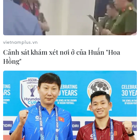
Hưởng ứng Ngày An
ninh mạng Việt Nam: Những thông
điệp thiết thực về an toàn số
05/08/2026 22:58
vietnamplus.vn
Cảnh sát khám xét nơi ở của Huấn "Hoa
Ngoại giao khoa học-
Hồng"
công nghệ trở thành trụ cột mới của
nền đối ngoại Việt Nam
05/08/2026 14:56
Foxconn đạt doanh thu cao kỷ lục
nhờ nhu cầu mạnh đối với AI
05/08/2026 13:41