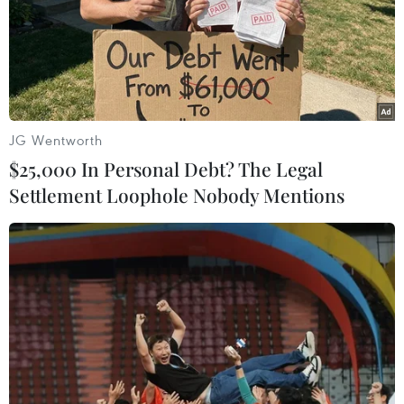
với chủ đề "Tuổi trẻ Thủ đô - Khỏe để bảo vệ Tổ quốc"
hướng tới Kỷ niệm 70 năm giải phóng Thủ đô, giúp
cộng đồng gắn kết cùng nhau chia sẻ để khỏe mạnh.
JG Wentworth
$25,000 In Personal Debt? The Legal
Settlement Loophole Nobody Mentions
Mỹ "đau đầu" với gánh nặng thừa cân, béo