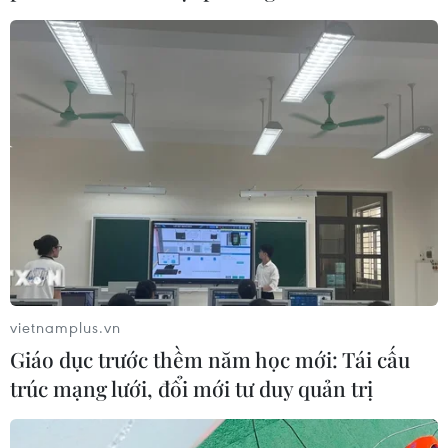
nhất 4 công nghệ chiến lược
06/08/2026 12:58
Mảnh vỡ tên lửa SpaceX va chạm Mặt
Trăng, dấy lên lo ngại về rác thải vũ
trụ
06/08/2026 10:24
Lần đầu tiên chụp được bề mặt Mặt
Trời với độ nét chưa từng có
vietnamplus.vn
06/08/2026 09:41
Giáo dục trước thềm năm học mới: Tái cấu
trúc mạng lưới, đổi mới tư duy quản trị
Ca vi phẫu ghép da đầu hiếm gặp