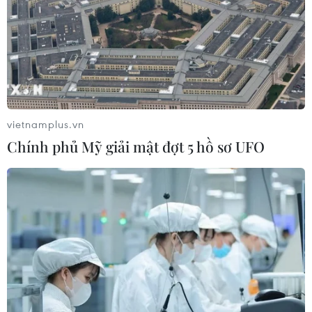
05/08/2026 08:08
Trung Quốc phóng thành công hai
vệ tinh siêu phổ Đông Phương Huệ
Nhãn
05/08/2026 07:16
vietnamplus.vn
Chính phủ Mỹ giải mật đợt 5 hồ sơ UFO
Israel phát triển xét nghiệm máu đơn
giản giúp phát hiện sớm ung thư
phổi
05/08/2026 03:42
Thái Lan phát hiện hóa thạch khủng
long ăn thịt hơn 130 triệu năm tuổi
05/08/2026 00:00