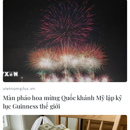
Vừa ăn vừa xem các thiết bị điện
tử có thể làm trẻ xao lãng và não
chúng không nhận được “tín hiệu
báo no,” do đó chúng sẽ ăn nhiều
hơn so với nhu cầu, dẫn đến tăng
cân mất kiểm soát, gây ra béo
phì.
(TTXVN/Vietnam+)
vietnamplus.vn
Màn pháo hoa mừng Quốc khánh Mỹ lập kỷ
lục Guinness thế giới