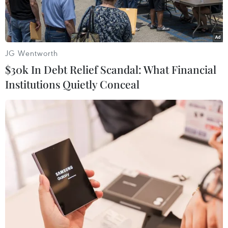
JG Wentworth
$30k In Debt Relief Scandal: What Financial
Institutions Quietly Conceal
Một phụ nữ bị mắc bệnh béo phì tại Chicago, bang Illinois, Mỹ.
(Ảnh: AFP/TTXVN)_
Một nghiên cứu của nhóm nhà khoa học
Australia được công bố ngày 11/11 cho thấy có