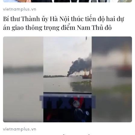
vietnamplus.vn
Xem thêm
Bí thư Thành ủy Hà Nội thúc tiến độ hai dự
án giao thông trọng điểm Nam Thủ đô
CƠ QUAN CHỦ QUẢN: THÔNG TẤN XÃ VIỆT NAM
Tổng Biên tập: TRẦN TIẾN DUẨN
Phó Tổng Biên tập: NGUYỄN THỊ TÁM, KHÚC THANH
THỦY
Sở hữu trí tuệ
Quy định sử dụng
RSS
Hỗ trợ
Ngôn ngữ
TTXVN
vietnamplus.vn