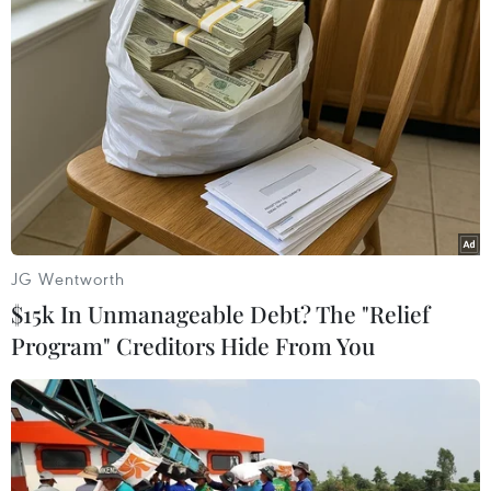
#Béo phì
#Internet tốc độ cao
#Thừa cân
#Hoạt động thể chất
Australia
JG Wentworth
$15k In Unmanageable Debt? The "Relief
Theo dõi VietnamPlus
Program" Creditors Hide From You
TIN LIÊN QUAN