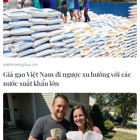
vietnamplus.vn
Giá gạo Việt Nam đi ngược xu hướng với các
nước xuất khẩu lớn
“Tỷ lệ thừa cân, béo phì vẫn tăng cao bất
chấp những khuyến cáo”
21/09/2024 08:31
Chương trình Ngày Dinh dưỡng cộng đồng Việt Nam