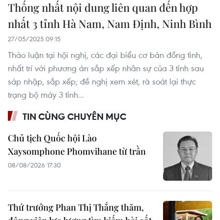
Thống nhất nội dung liên quan đến hợp
nhất 3 tỉnh Hà Nam, Nam Định, Ninh Bình
27/05/2025 09:15
Thảo luận tại hội nghị, các đại biểu cơ bản đồng tình,
nhất trí với phương án sắp xếp nhân sự của 3 tỉnh sau
sáp nhập, sắp xếp; đề nghị xem xét, rà soát lại thực
trạng bộ máy 3 tỉnh...
TIN CÙNG CHUYÊN MỤC
Chủ tịch Quốc hội Lào
Xaysomphone Phomvihane từ trần
08/08/2026 17:30
Thứ trưởng Phan Thị Thắng thăm,