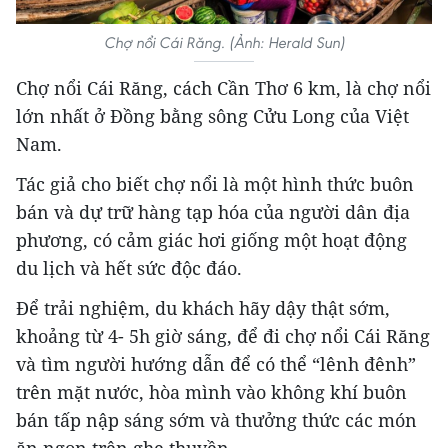
Chợ nổi Cái Răng. (Ảnh: Herald Sun)
Chợ nổi Cái Răng, cách Cần Thơ 6 km, là chợ nổi
lớn nhất ở Đồng bằng sông Cửu Long của Việt
Nam.
Tác giả cho biết chợ nổi là một hình thức buôn
bán và dự trữ hàng tạp hóa của người dân địa
phương, có cảm giác hơi giống một hoạt động
du lịch và hết sức độc đáo.
Để trải nghiệm, du khách hãy dậy thật sớm,
khoảng từ 4- 5h giờ sáng, để đi chợ nổi Cái Răng
và tìm người hướng dẫn để có thể “lênh đênh”
trên mặt nước, hòa mình vào không khí buôn
bán tấp nập sáng sớm và thưởng thức các món
ăn ngon trên ghe thuyền.