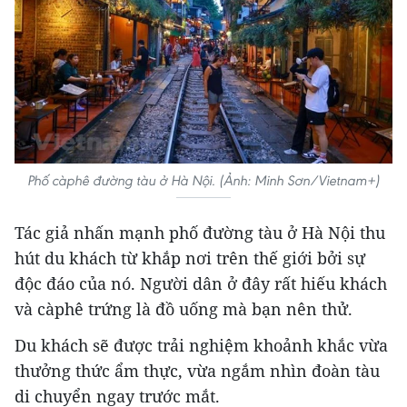
Phố càphê đường tàu ở Hà Nội. (Ảnh: Minh Sơn/Vietnam+)
Tác giả nhấn mạnh phố đường tàu ở Hà Nội thu
hút du khách từ khắp nơi trên thế giới bởi sự
độc đáo của nó. Người dân ở đây rất hiếu khách
và càphê trứng là đồ uống mà bạn nên thử.
Du khách sẽ được trải nghiệm khoảnh khắc vừa
thưởng thức ẩm thực, vừa ngắm nhìn đoàn tàu
di chuyển ngay trước mắt.