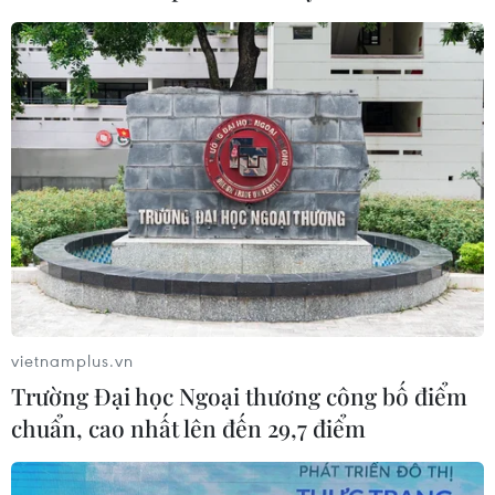
TIN LIÊN QUAN
vietnamplus.vn
Trường Đại học Ngoại thương công bố điểm
Bão Jangmi gây mưa lớn tại Tokyo sau khi
chuẩn, cao nhất lên đến 29,7 điểm
đổ bộ miền Tây Nhật Bản
03/06/2026 08:05