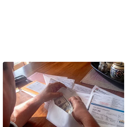
khu vực cao nguyên trung tâm Altiplano và các
thung lũng miền Đông.
Ở Nicaragua, đồng Tổng thống Rosario Murillo
kêu gọi người dân tránh xa khu vực ven biển
trong bối cảnh mưa lớn kéo dài từ cuối tuần
trước.
Tại Honduras, cơ quan quản lý tình trạng khẩn
cấp đã ban bố cảnh báo cho 9 khu vực.
Trung tâm Bão quốc gia Mỹ (NHC) sáng cùng
ngày thông báo bão Cristina đang tiến gần bờ
Trung Mỹ với sức gió duy trì khoảng 65 km/giờ,
di chuyển theo hướng Bắc với tốc độ 6 km/giờ.
NHC cảnh báo lượng mưa có thể đạt từ 100-200
mm, thậm chí lên tới 300 mm tại một số khu vực