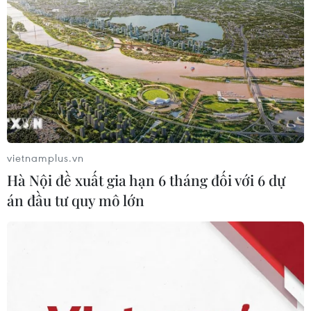
Nhật Bản: Bão Jangmi tiến gần Tokyo,
250.000 người được lệnh sơ tán
02/06/2026 14:18
Lệnh sơ tán đã được ban hành cho ít nhất khoảng
250.000 người thuộc khoảng 130.000 hộ gia đình tại
các tỉnh Miyazaki, Kagoshima và Okinawa, với khoảng
560 người đang trú ẩn tại các trung tâm sơ tán.
vietnamplus.vn
Hà Nội đề xuất gia hạn 6 tháng đối với 6 dự
án đầu tư quy mô lớn