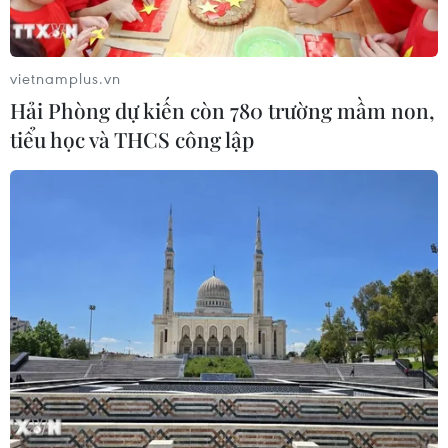
vietnamplus.vn
Hải Phòng dự kiến còn 780 trường mầm non,
tiểu học và THCS công lập