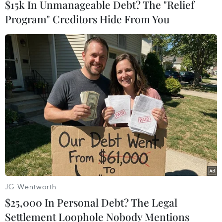
$15k In Unmanageable Debt? The "Relief
Program" Creditors Hide From You
#bão Cristina
#Trung Mỹ
#mưa lớn
#lũ quét
#sạt lở đất
#khẩn cấp
#sơ tán
El Salvador
Guatemala
Honduras
Nicaragua
Theo dõi VietnamPlus
JG Wentworth
$25,000 In Personal Debt? The Legal
Settlement Loophole Nobody Mentions