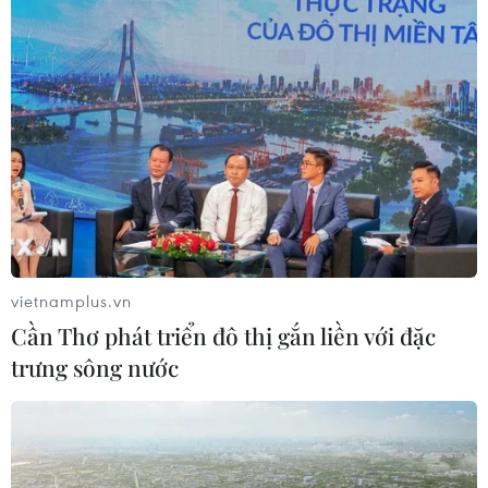
Nhà chức trách Nhật Bản tiếp tục cảnh báo người dân
đề phòng lũ quét, ngập lụt và sạt lở đất khi bão Jangmi
di chuyển theo hướng Đông Bắc dọc bờ Thái Bình
Dương của nước này.
vietnamplus.vn
Cần Thơ phát triển đô thị gắn liền với đặc
trưng sông nước