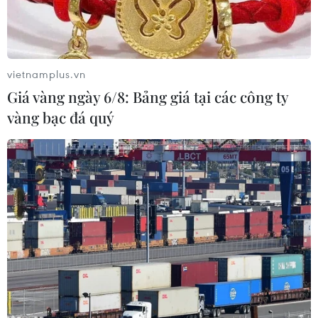
vietnamplus.vn
Giá vàng ngày 6/8: Bảng giá tại các công ty
vàng bạc đá quý
Một số đối tượng bị bắt giữ. (Ảnh: TTXVN)
Chiều 12/6, Đại tá Nguyễn Văn Bôn - Trưởng
Công an thành phố Buôn Ma Thuột (Đắk Lắk)
cho biết, đơn vị vừa bắt giữ nhiều đối tượng