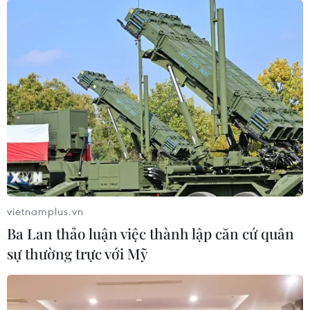
Xóa tụ điểm mua bán trái phép ma túy tại
thành phố Nam Định
06/05/2019 07:30
Công an vừa triệt xóa một tụ điểm mua bán trái phép
ma túy tại phường Trường Thi, thành phố Nam Định
(Nam Định), bắt ba đối tượng, thu giữ 1kg ma túy tổng
hợp.
vietnamplus.vn
Ba Lan thảo luận việc thành lập căn cứ quân
sự thường trực với Mỹ