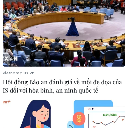
vietnamplus.vn
Hội đồng Bảo an đánh giá về mối đe dọa của
IS đối với hòa bình, an ninh quốc tế
#Đắk Lắk
#Lạng Sơn
#Mua bán trái phép ma túy
#Pháo nổ
#Cửa khẩu Quốc tế Hữu Nghị
Đắk Lắk
Lạng Sơn