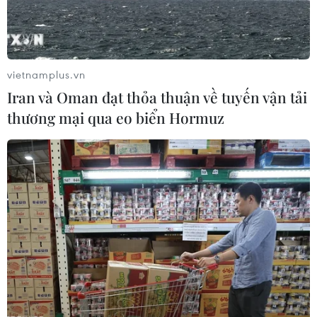
vietnamplus.vn
Iran và Oman đạt thỏa thuận về tuyến vận tải
thương mại qua eo biển Hormuz
Điện Biên bắt đối tượng mua bán, vận
chuyển trái phép 4 bánh heroin
09/12/2018 07:34
Lực lượng chức năng tỉnh Điện Biên phát hiện 4 bánh
heroin trọng lượng khoảng 1,5kg trong túi da màu đen
của đối tượng Vàng A Vư, sinh năm 1996, ở Mường
Nhé.