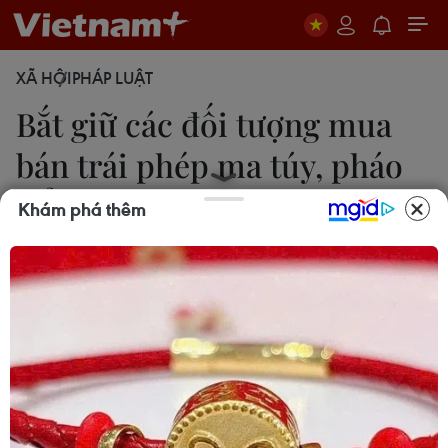
XÃ HỘI
PHÁP LUẬT
Bắt giữ các đối tượng mua
bán trái phép ma túy, pháo
nổ
Khám phá thêm
Thái Thuần-Tuấn Anh
13/06/2019 01:42
Công an thành phố Buôn Ma Thuột bắt nhiều đối
tượng tổ chức mua bán, tàng trữ trái phép chất ma
túy và tổ công tác Cửa khẩu Quốc tế Hữu Nghị bắt
giữ một đối tượng vận chuyển trái phép pháo nổ.