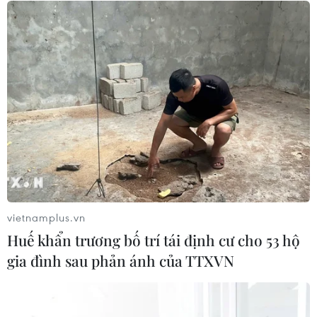
CƠ QUAN CHỦ QUẢN: THÔNG TẤN XÃ VIỆT NAM
Tổng Biên tập: TRẦN TIẾN DUẨN
Phó Tổng Biên tập: NGUYỄN THỊ TÁM, KHÚC THANH
THỦY
Sở hữu trí tuệ
Quy định sử dụng
RSS
Hỗ trợ
vietnamplus.vn
Ngôn ngữ
TTXVN
Huế khẩn trương bố trí tái định cư cho 53 hộ
Dịch vụ tin
Quảng cáo
gia đình sau phản ánh của TTXVN
Liên hệ