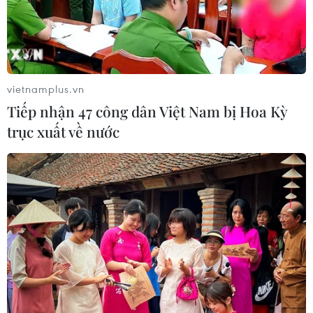
vietnamplus.vn
Tiếp nhận 47 công dân Việt Nam bị Hoa Kỳ
trục xuất về nước