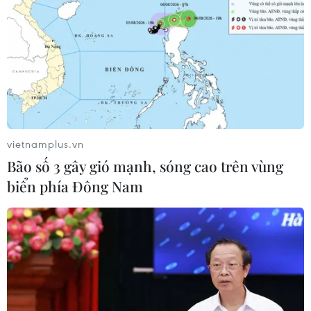
Cẩn trọng với thủ đoạn giả danh, đặt
cọc
04/08/2026 14:55
Khởi tố vụ buôn bán hàng giả mạo
nhãn hiệu nổi tiếng tại Đắk Lắk
04/08/2026 14:34
vietnamplus.vn
Bão số 3 gây gió mạnh, sóng cao trên vùng
biển phía Đông Nam
Ba tỉnh biên giới đề xuất giải pháp
tăng hiệu quả chống buôn lậu thuốc
lá
04/08/2026 14:20
Xử phạt người đăng tải tin sai sự thật