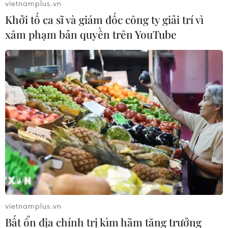
vietnamplus.vn
ma túy và gần 200 viên hồng phiến.
Khởi tố ca sĩ và giám đốc công ty giải trí vì
xâm phạm bản quyền trên YouTube
Phá chuyên án ma túy lớn nhất trên địa
vietnamplus.vn
bàn tỉnh Vĩnh Phúc
Bất ổn địa chính trị kìm hãm tăng trưởng