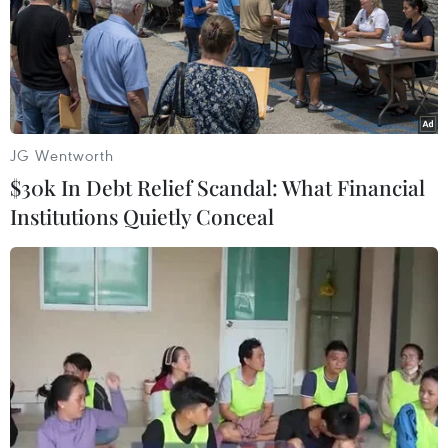
JG Wentworth
$30k In Debt Relief Scandal: What Financial
Institutions Quietly Conceal
Malaysia: Thêm một bệnh nhân 2019-
nCoV hồi phục nhờ thuốc điều trị HIV
10/02/2020 08:39