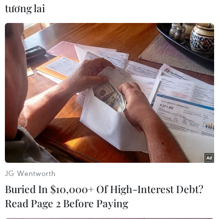
Số người này hiện đang được cách ly và theo
tương lai
dõi tại một căn cứ quân sự trên đảo Natuna./.
(TTXVN/Vietnam+)
JG Wentworth
Buried In $10,000+ Of High-Interest Debt?
Read Page 2 Before Paying
# virus corona
#2019-nCoV
#xét nghiệm dương tính