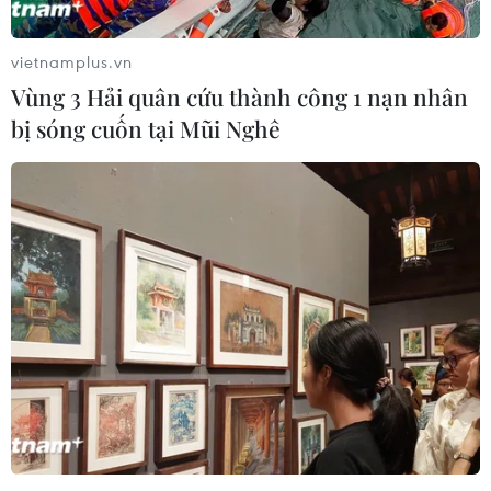
Trung Quốc: Có 27 người nhiễm 2019-
nCoV là người nước ngoài
vietnamplus.vn
10/02/2020 09:17
Vùng 3 Hải quân cứu thành công 1 nạn nhân
Trong số này, 2 ca tử vong là một công dân Mỹ vào
bị sóng cuốn tại Mũi Nghê
ngày 6/2 và một công dân Nhật Bản vào ngày 8/2,
ngoài ra, có 3 người đã khỏi bệnh và được ra viện.