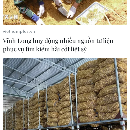
Điều gì tạo nên niềm tin khi lựa chọn
dinh dưỡng đầu đời cho trẻ?
vietnamplus.vn
18/07/2026 01:00
Vĩnh Long huy động nhiều nguồn tư liệu
phục vụ tìm kiếm hài cốt liệt sỹ
Phân bổ ngân sách chăm sóc sức
khỏe và dân số: Ưu tiên các địa bàn
khó khăn
17/07/2026 22:30
Đà Nẵng tổ chức Lễ hội Sâm Ngọc
Linh 2026: Cam kết 100% sâm thật
17/07/2026 06:09