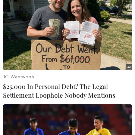
Đã có 130 người trên du thuyền Diamond
Princess nhiễm nCoV
10/02/2020 06:03
JG Wentworth
Theo TBS, tổng số ca bị nhiễm chủng mới của virus
$25,000 In Personal Debt? The Legal
corona trên du thuyền Diamond Princess, cập cảng
Settlement Loophole Nobody Mentions
Yokohama, phía Nam Tokyo của Nhật Bản, đã lên tới
130 người.