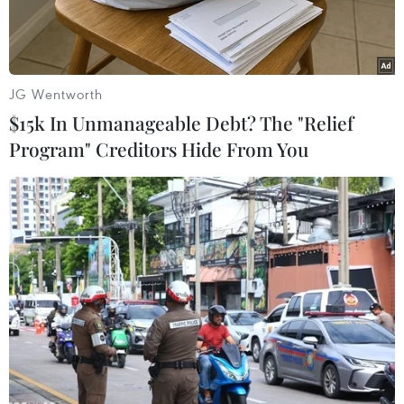
JG Wentworth
$15k In Unmanageable Debt? The "Relief
Program" Creditors Hide From You
Hành khách đeo khẩu trang đề phòng lây nhiễm virus corona
chủng mới tại một nhà ga ở Thượng Hải, Trung Quốc ngày
2/2/2020. (Ảnh: ANI/TTXVN)
Theo phóng viên TTXVN tại Phnom Penh, Bộ Y
tế Campuchia ngày 10/2 ra thông báo ông Giả