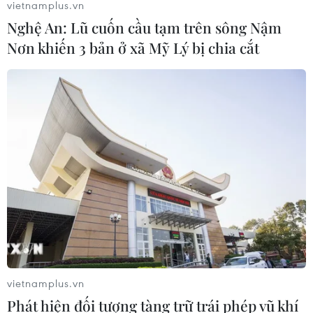
vietnamplus.vn
Nghệ An: Lũ cuốn cầu tạm trên sông Nậm
Phát hiện mới về quá trình lão hóa
Nơn khiến 3 bản ở xã Mỹ Lý bị chia cắt
của con người
02/08/2026 13:31
Sâm Ngọc Linh: Báu vật trong tay,
bao giờ "hóa rồng"?
02/08/2026 11:38
Yếu tố di truyền có thể quyết định
quá trình phát triển ung thư
02/08/2026 09:43
vietnamplus.vn
Phát hiện đối tượng tàng trữ trái phép vũ khí