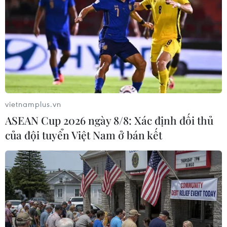
vietnamplus.vn
ASEAN Cup 2026 ngày 8/8: Xác định đối thủ
của đội tuyển Việt Nam ở bán kết
Trung Quốc: Xúc động hình ảnh
tiễn các "chiến binh" chống 2019-nCov
10/02/2020 08:23
Những ngày qua, hình ảnh các đội y tế từ khắp các
tỉnh, thành Trung Quốc tiến vào tâm dịch Vũ Hán đã gây
xúc động với cộng đồng mạng.