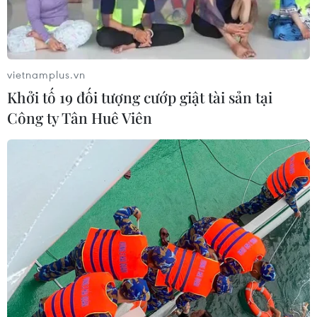
Bệnh nhân thứ tư mắc viêm đường hô hấp cấp do
chủng mới của virus corona (2019-nCoV) tại Malaysia
đã bình phục sau khi được điều trị bằng Kaletra - một
loại thuốc điều trị HIV/AIDS.
vietnamplus.vn
Khởi tố 19 đối tượng cướp giật tài sản tại
Công ty Tân Huê Viên