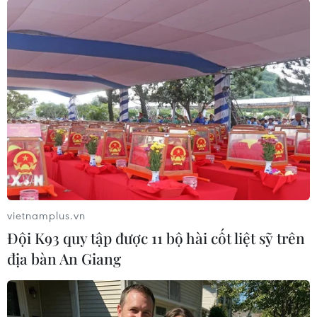
#thành phố vũ hán
Campuchia
Theo dõi VietnamPlus
TIN LIÊN QUAN
vietnamplus.vn
Đội K93 quy tập được 11 bộ hài cốt liệt sỹ trên
địa bàn An Giang