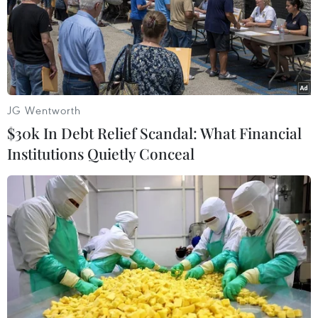
Cảnh sát Bangladesh dùng hơi cay, nổ
súng giải tán biểu tình
01/03/2017 12:56
JG Wentworth
Cảnh sát Bangladesh sử dụng hơi cay và súng chống
$30k In Debt Relief Scandal: What Financial
bạo động khi cuộc biểu tình của những người lái xe
Institutions Quietly Conceal
buýt và xe tải biến thành bạo lực khiến một số người bị
thương trong các vụ đụng độ ở nước này.