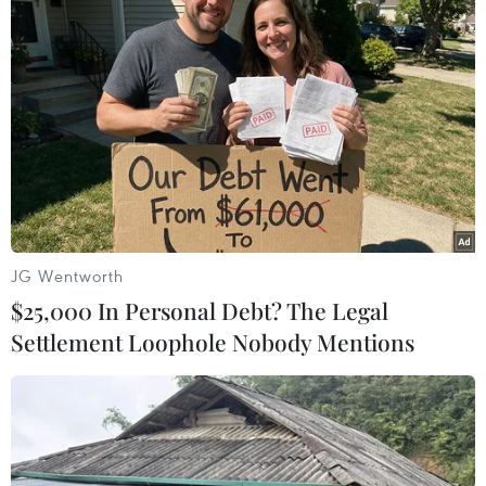
những người Hồi giáo Rohingya, vốn phải rời bỏ
Myanmar để tránh bị ngược đãi.
JG Wentworth
$25,000 In Personal Debt? The Legal
Settlement Loophole Nobody Mentions
Ấn Độ và Bangladesh tăng cường hợp tác