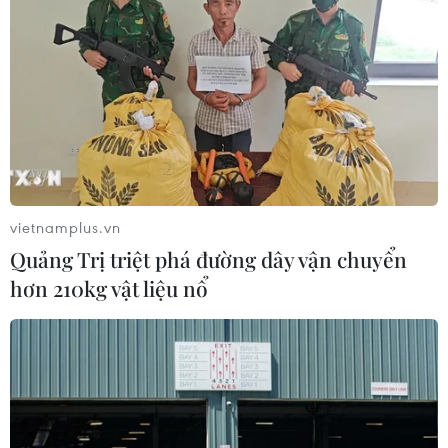
Nhật Bản: Nội các thông qua chính
sách giảm thuế tiêu thụ thực phẩm
xuống 1%
05/08/2026 15:30
Việt Nam-Ấn Độ thúc đẩy hiện thực
hóa Đối tác Chiến lược Toàn diện
Tăng cường
vietnamplus.vn
05/08/2026 13:30
Quảng Trị triệt phá đường dây vận chuyển
hơn 210kg vật liệu nổ
Hơn 100 người thiệt mạng trong mùa
mưa khốc liệt ở Ấn Độ
05/08/2026 09:39
Trung Quốc phóng thành công hai