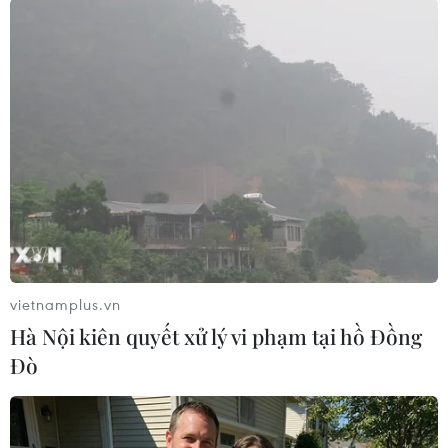
TIN LIÊN QUAN
vietnamplus.vn
Hà Nội kiên quyết xử lý vi phạm tại hồ Đồng
Bangladesh tiếp tục kế hoạch di dời người
Đò
Hồi giáo Rohingya
06/02/2017 06:53
Chính phủ Bangladesh sẽ tiếp tục kế hoạch di dời