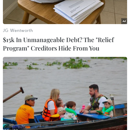
JG Wentworth
$15k In Unmanageable Debt? The "Relief
Program" Creditors Hide From You
AFP đưa tin Lực lượng biệt kích Bangladesh
ngày 25/3 đã đột kích một nơi trú ẩn của các đối
tượng được cho là phần tử Hồi giáo cực đoan tại
miền Đông Bắc nước này, giải thoát 78 dân
thường.