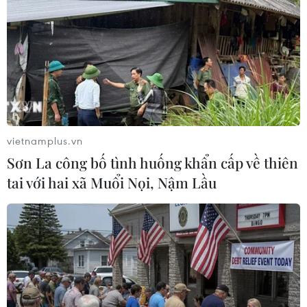
quản lý biên giới
22/02/2017 07:21
Ấn Độ và Bangladesh đã nhất trí tăng cường hợp tác và
triển khai “kế hoạch phối hợp quản lý biên giới” để đối
phó với mối đe dọa từ các loại tội phạm xuyên quốc
gia.
vietnamplus.vn
Sơn La công bố tình huống khẩn cấp về thiên
tai với hai xã Muổi Nọi, Nậm Lầu