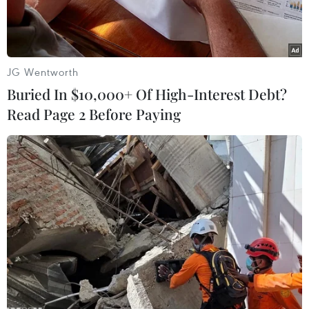
Bộ đôi rapper người Mỹ Macklemore và Ryan
Lewis đã giành giải Nghệ sĩ mới xuất sắc nhất, một
trong những giải thưởng quan trọng nhất tại lễ trao
JG Wentworth
giải Grammy.
Buried In $10,000+ Of High-Interest Debt?
Read Page 2 Before Paying
Ryan Lewis và Macklemore nhận giải Grammy Nghệ sĩ mới
xuất sắc trong số bốn giải mà họ giành được (Nguồn: Getty)