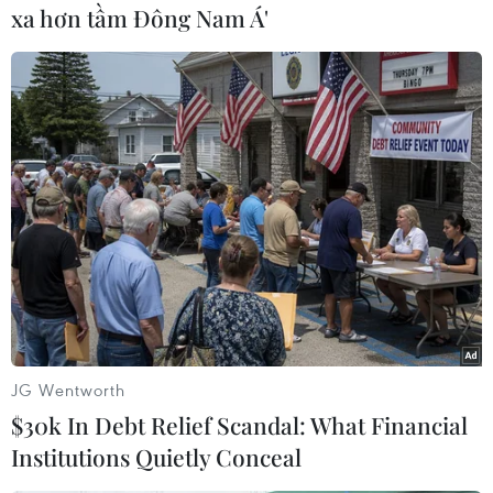
Ryan Lewis:
xa hơn tầm Đông Nam Á'
(Vietnam+)
JG Wentworth
$30k In Debt Relief Scandal: What Financial
Institutions Quietly Conceal