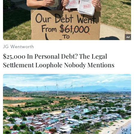
NSND Đỗ Quốc Hưng được
"Lời hứa với Mẹ" - lan tỏa
bổ nhiệm làm Giám đốc
đạo lý tri ân các Anh hùng
Nhạc viện Thành phố Hồ
liệt sỹ
Chí Minh
23/07/2026 23:06
JG Wentworth
25/07/2026 10:12
$25,000 In Personal Debt? The Legal
Settlement Loophole Nobody Mentions
“VPBank tới rồi, mở 'lời'
Sau 14 năm, "Gangnam
ngay thôi" tiếp tục hành
Style" lập kỷ lục 6 tỷ lượt
trình tại Đà Nẵng
xem trên YouTube
23/07/2026 09:55
20/07/2026 03:03