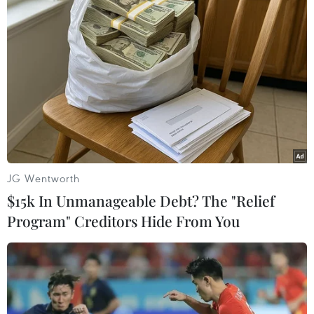
Buổi hòa nhạc kéo dài 639
Chương trình nghệ thuật
năm vừa mới hoàn thành
'Giai điệu Tổ quốc' - Khắc
4% hành trình
họa một Việt Nam vươn
mình
06/08/2026 11:54
03/08/2026 15:58
JG Wentworth
$15k In Unmanageable Debt? The "Relief
Program" Creditors Hide From You
Người thầy, người cha và
VPBank đồng tổ chức và là
quê hương cùng xuất hiện
nhà tài trợ chính BIGBANG