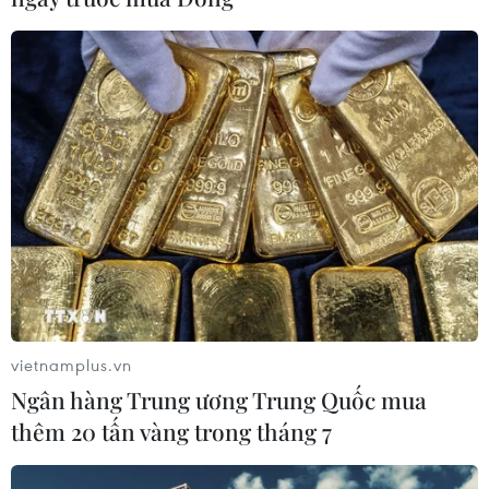
đảo nghệ sỹ Việt Nam và
trình nối lại mạch nguồn"
quốc tế
30/06/2026 15:01
02/07/2026 08:22
'Giai điệu vượt thời gian':
Hai nhạc sỹ Giáng Son và
Không gian nghệ thuật đề
Nguyễn Vĩnh Tiến thắng vụ
cao quyền tác giả âm nhạc
kiện bản quyền 'Giấc mơ
trưa'
28/06/2026 01:40
vietnamplus.vn
26/06/2026 10:16
Ngân hàng Trung ương Trung Quốc mua
thêm 20 tấn vàng trong tháng 7