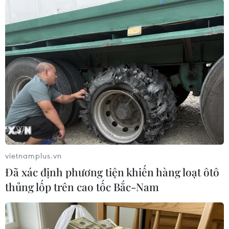
#Rapper
#Grammy
#Nghệ sĩ mới xuất sắc
#Macklemore
#Ryan Lewis
#Thrift Shop
Mỹ
vietnamplus.vn
Đã xác định phương tiện khiến hàng loạt ôtô
thủng lốp trên cao tốc Bắc-Nam