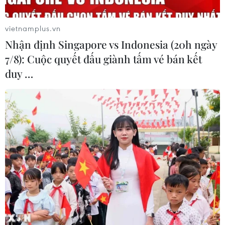
cổ động trong kỷ nguyên
sản trong cộng đồng
số
15/07/2026 03:45
vietnamplus.vn
15/07/2026 07:52
Nhận định Singapore vs Indonesia (20h ngày
7/8): Cuộc quyết đấu giành tấm vé bán kết
duy …
Gala Tổ quốc bình yên -
Hàng nghìn người tham dự
bản trường ca nghệ thuật
đại nhạc hội "Eo Gió - Vũ
về lực lượng An ninh nhân
điệu biển xanh"
dân
11/07/2026 15:41
12/07/2026 15:21