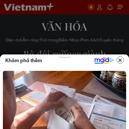
VĂN HÓA
Điện ảnh
Âm nhạc
Thời trang
Điểm Nhạc-Phim-Sách
Truyền thông
Bộ đôi rapper giành
Khám phá thêm
Grammy Nghệ sĩ mới xuất
sắc nhất
27/01/2014 03:15
Theo dõi VietnamPlus