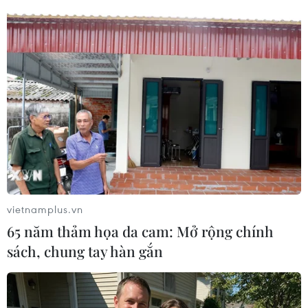
(TTXVN/Vietnam+)
vietnamplus.vn
65 năm thảm họa da cam: Mở rộng chính
sách, chung tay hàn gắn
#tình trạng khẩn cấp
#an ninh quốc gia
Bolivia