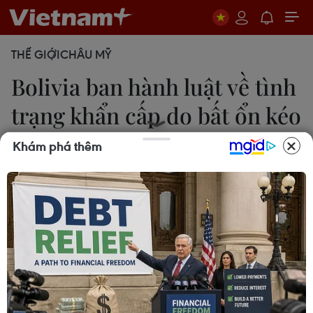
THẾ GIỚI
CHÂU MỸ
Bolivia ban hành luật về tình
trạng khẩn cấp do bất ổn kéo
dài
Khám phá thêm
Bích Liên
09/06/2026 01:44
Trong bối cảnh biểu tình và phong tỏa đường sá
liên tiếp bước sang ngày 39, Tổng thống Bolivia,
ông Rodrigo Paz, đã ban hành một đạo luật mới
quy định về tình trạng khẩn cấp.