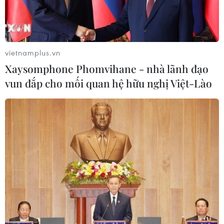
vietnamplus.vn
Xaysomphone Phomvihane - nhà lãnh đạo
vun đắp cho mối quan hệ hữu nghị Việt-Lào
Cảnh sát Bolivia bắt giữ cựu Tổng thống
vừa mãn nhiệm
11/12/2025 06:37
Ông Luis Arce được cho là có hành vi tham ô trong thời
gian ông giữ chức Bộ trưởng Kinh tế dưới thời cựu Tổng
thống Evo Morales, chứ không phải thời gian đương