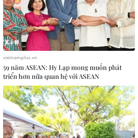
05/08/2026 22:58
Tổng Bí thư, Chủ tịch nước tiếp Tư
lệnh Bộ Chỉ huy Thái Bình Dương
Hoa Kỳ
05/08/2026 12:29
vietnamplus.vn
59 năm ASEAN: Hy Lạp mong muốn phát
Mỹ truy tố đối tượng bị bắt tại sân
triển hơn nữa quan hệ với ASEAN
golf của Tổng thống Trump
05/08/2026 06:57
Mỹ cấm xuất khẩu vật liệu pin tái chế
và phế liệu vonfram trong một năm
05/08/2026 06:53