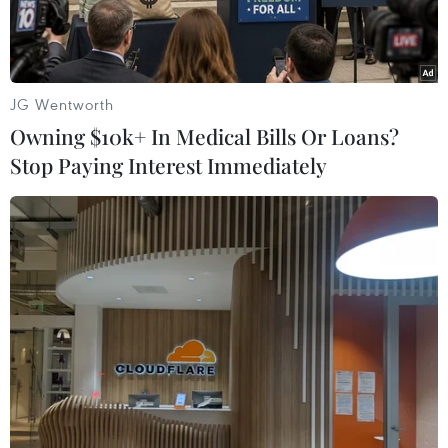
JG Wentworth
Owning $10k+ In Medical Bills Or Loans?
Stop Paying Interest Immediately
Tổng thống Bolivia Rodrigo Paz. (Ảnh: THX/TTXVN)
Ngày 8/6, Tổng thống Bolivia, ông Rodrigo Paz,
đã ban hành một đạo luật mới quy định về tình
trạng khẩn cấp, trong bối cảnh biểu tình và
phong tỏa đường sá liên tiếp bước sang ngày 39