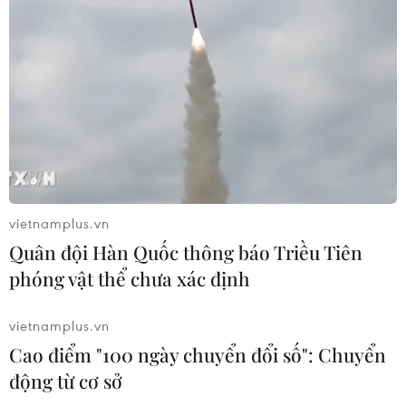
vietnamplus.vn
Quân đội Hàn Quốc thông báo Triều Tiên
Ảnh minh họa. (Nguồn: Wall Street Journal)
phóng vật thể chưa xác định
Ngày 14/3, hãng cung ứng chip Wi-Fi Broadcom
có trụ sở tại Singapore thông báo sẽ từ bỏ
vietnamplus.vn
thương vụ
mua lại nhà sản xuất chip điện tử
Cao điểm "100 ngày chuyển đổi số": Chuyển
dùng trong các thiết bị di động hàng đầu thế
động từ cơ sở
giới Qualcomm của Mỹ sau khi Tổng thống