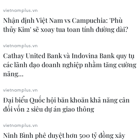
bị đe dọa. Tổng thống Trump yêu cầu Broadcom
vietnamplus.vn
và Qualcomm ngay lập tức và chấm dứt vĩnh
Nhận định Việt Nam vs Campuchia: 'Phù
viễn thương vụ trên./.
thủy Kim' sẽ xoay tua toan tính đường dài?
(TTXVN/Vietnam+)
vietnamplus.vn
Cathay United Bank và Indovina Bank quy tụ
các lãnh đạo doanh nghiệp nhằm tăng cường
năng…
vietnamplus.vn
Đại biểu Quốc hội băn khoăn khả năng cân
đối vốn 2 siêu dự án giao thông
vietnamplus.vn
Ninh Bình phê duyệt hơn 500 tỷ đồng xây