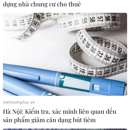
dựng nhà chung cư cho thuê
#Chip điện tử
#Broadcom
#Thương vụ lịch sử
#Qualcomm
#Tổng thống Mỹ
#Donald Trump
#tin tức
#tin tức mới nhất
#tin tức 24h
#tin tức mới nhất trong ngày
#tin tức thời sự
#tin tức hot
#tin tức an ninh
#thời sự
#thời sự hôm nay
#bản tin thời sự
#tội phạm
#truy nã
#tội phạm hình sự
#hình sự
#công an
#vụ án
#phạm pháp
#pháp luật
#pháp đình
#xã hội
#an ninh xã hội
#chính trị
#VietnamPlus
Mỹ
Singapore
vietnamplus.vn
Hà Nội: Kiểm tra, xác minh liên quan đến
sản phẩm giảm cân dạng bút tiêm
Theo dõi VietnamPlus