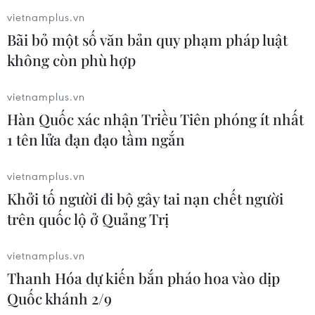
Donald Trump có sắc lệnh ngăn chặn vụ sáp
vietnamplus.vn
nhập này.
Bãi bỏ một số văn bản quy phạm pháp luật
không còn phù hợp
Tuyên bố của Broadcom bày tỏ thất vọng trước
quyết định của Tổng thống Mỹ song nêu rõ hãng
vietnamplus.vn
sẽ tuân thủ sắc lệnh.
Hàn Quốc xác nhận Triều Tiên phóng ít nhất
Broadcom cho biết đã thông báo với Ban giám
1 tên lửa đạn đạo tầm ngắn
đốc của Qualcomm về việc rút đề nghị sáp nhập
trị giá 117 tỷ USD.
vietnamplus.vn
Khởi tố người đi bộ gây tai nạn chết người
Broadcom đã đề nghị mua lại Qualcom - nhà
trên quốc lộ ở Quảng Trị
cung ứng modem chip cho các "đại gia" sản xuất
smartphone như Apple, Samsung - từ hồi tháng
vietnamplus.vn
11 năm ngoái nhưng Qualcom đã từ chối vì cho
Thanh Hóa dự kiến bắn pháo hoa vào dịp
rằng giá trị hợp đồng 103 tỷ USD không "xứng"
Quốc khánh 2/9
với giá trị, vị trí tiên phong trong lĩnh vực công