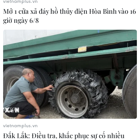
vietnamplus.vn
Mở 1 cửa xả đáy hồ thủy điện Hòa Bình vào 16
giờ ngày 6/8
vietnamplus.vn
Đắk Lắk: Điều tra, khắc phục sự cố nhiều