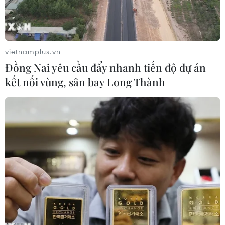
vietnamplus.vn
Đồng Nai yêu cầu đẩy nhanh tiến độ dự án
kết nối vùng, sân bay Long Thành
Những tính toán của chính quyền Mỹ
đằng sau thương vụ bất thành
13/03/2018 07:55
Chính quyền Mỹ đang theo dõi sát sao các thương vụ
mua bán sáp nhập liên quan những doanh nghiệp tiên