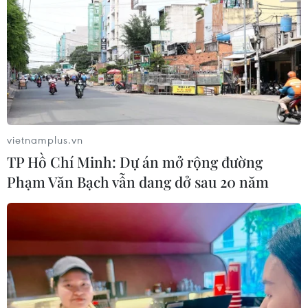
vietnamplus.vn
TP Hồ Chí Minh: Dự án mở rộng đường
Phạm Văn Bạch vẫn dang dở sau 20 năm
TIN CÙNG CHUYÊN MỤC
Cao điểm "100 ngày chuyển đổi số":
Chuyển động từ cơ sở
06/08/2026 09:48