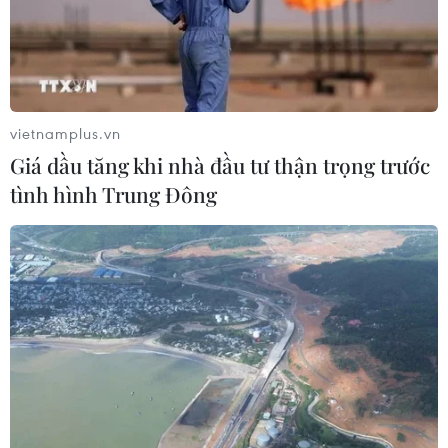
Phó Thủ tướng Hồ Quốc Dũng: Phú
Thọ cần phát triển dựa trên ba trụ
cột
04/08/2026 12:34
vietnamplus.vn
Giá dầu tăng khi nhà đầu tư thận trọng trước
Xem thêm
tình hình Trung Đông
CƠ QUAN CHỦ QUẢN: THÔNG TẤN XÃ VIỆT NAM
Tổng Biên tập: TRẦN TIẾN DUẨN
Phó Tổng Biên tập: NGUYỄN THỊ TÁM, KHÚC THANH
THỦY