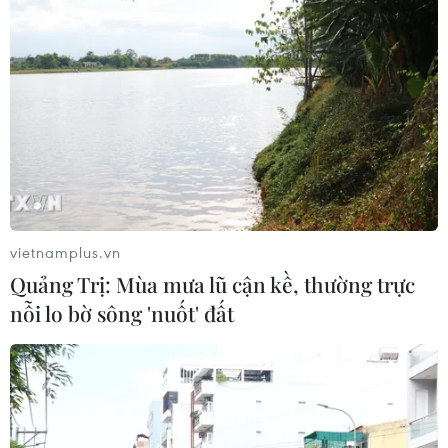
vietnamplus.vn
Quảng Trị: Mùa mưa lũ cận kề, thường trực
nỗi lo bờ sông 'nuốt' đất