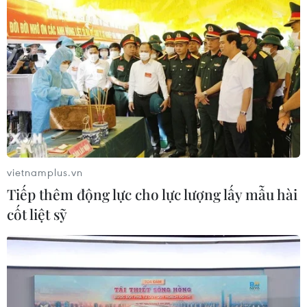
Giá chào mua đối thủ Qualcomm được
Broadcom nâng lên 121 tỷ USD
06/02/2018 15:00
Broadcom vừa nâng giá chào mua Qualcomm với tổng
tiền lên tới 121 tỷ USD trong nỗ lực trở thành "người chơi"
hàng đầu trên thị trường các thiết bị có khả năng kết nối
hiện đang phát triển nhanh chóng.
vietnamplus.vn
Tiếp thêm động lực cho lực lượng lấy mẫu hài
cốt liệt sỹ