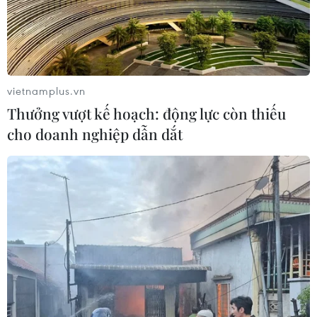
Quảng Trị: Mùa mưa lũ cận kề,
thường trực nỗi lo bờ sông 'nuốt' đất
06/08/2026 05:14
vietnamplus.vn
Thưởng vượt kế hoạch: động lực còn thiếu
cho doanh nghiệp dẫn dắt
Mưa dông khiến hàng chục
chuyến bay tới Nội Bài không thể hạ
cánh
06/08/2026 04:37
Cảnh báo lũ quét, sạt lở đất ở 8 tỉnh
khu vực Bắc Bộ và Thanh Hóa
06/08/2026 03:47