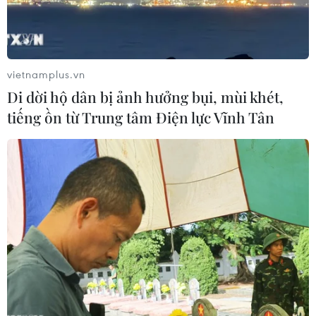
Viện Khí tượng quốc gia Cuba vừa thông báo hiện
tượng thời tiết El Nino tại vùng Caribe, hay còn gọi là El
Nino Dao động phương Nam (ENOS) đã tiếp tục suy
vietnamplus.vn
yếu trong tháng Sáu.
Di dời hộ dân bị ảnh hưởng bụi, mùi khét,
tiếng ồn từ Trung tâm Điện lực Vĩnh Tân