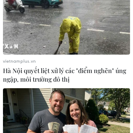
vietnamplus.vn
Hà Nội quyết liệt xử lý các "điểm nghẽn" úng
ngập, môi trường đô thị
Tình trạng tan băng tại Bắc Cực đang ở
mức báo động
23/09/2014 05:41
Theo số liệu của trung tâm Dữ liệu Băng tuyết quốc gia
của Mỹ, diện tích băng tính đến ngày 17/9 chỉ còn
khoảng 5 triệu km2, giảm so với diện tích băng của