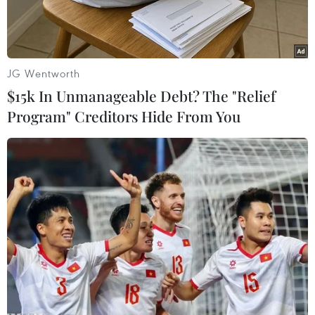
JG Wentworth
$15k In Unmanageable Debt? The "Relief
Program" Creditors Hide From You
Ảnh minh họa.(Nguồn: Reuters)
Các dòng hải lưu sâu quanh khu vực Nam Cực
đang chảy chậm lại sớm hơn dự kiến nhiều
thập niên do hậu quả của tình trạng biến đổi
khí hậu. Đây là kết luận trong một nghiên cứu
của các nhà khoa học Australia, được công bố
ngày 26/5.