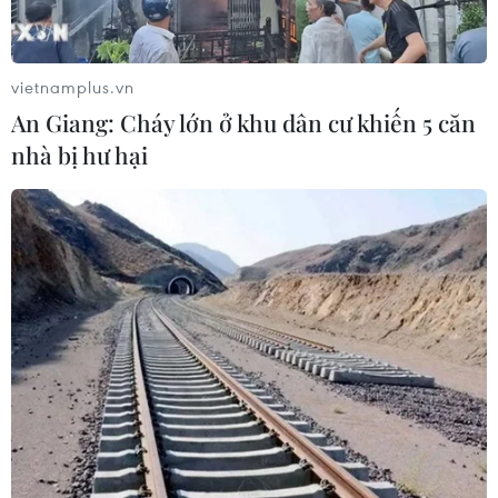
Mưa lớn kéo dài gây thiệt hại khoảng
15 tỷ đồng tại Tuyên Quang
vietnamplus.vn
06/08/2026 03:03
An Giang: Cháy lớn ở khu dân cư khiến 5 căn
nhà bị hư hại
Quảng Trị ưu tiên đầu tư hoàn thiện
hệ thống xử lý nước thải cụm công
nghiệp
06/08/2026 03:03
Pháp mở các điểm tắm sông
phục vụ người dân trong mùa Hè
nắng nóng
06/08/2026 03:02