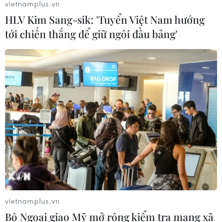
vietnamplus.vn
khét, tiếng ồn từ Trung tâm Điện lực
HLV Kim Sang-sik: 'Tuyển Việt Nam hướng
Vĩnh Tân
tới chiến thắng để giữ ngôi đầu bảng'
07/08/2026 07:10
Hà Nội quyết liệt xử lý các "điểm
nghẽn" úng ngập, môi trường đô thị
07/08/2026 06:51
Kiểm soát rác thải từ nguồn - Giải
pháp bảo vệ kênh rạch TP Hồ Chí
Minh trong mùa mưa
07/08/2026 04:47
vietnamplus.vn
Miền Bắc giảm mưa từ đêm
Bộ Ngoại giao Mỹ mở rộng kiểm tra mạng xã