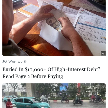
#Dòng hải lưu
#Hải lưu khu vực Nam Cực
#Biến đổi khí hậu
Nam Cực
Theo dõi VietnamPlus
JG Wentworth
Buried In $10,000+ Of High-Interest Debt?
Read Page 2 Before Paying
TIN LIÊN QUAN