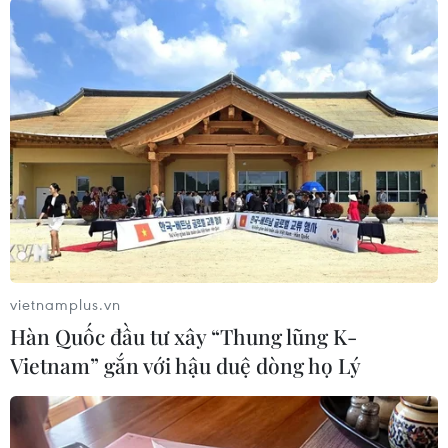
Bà nhấn mạnh: "Do đó, chúng tôi dự báo dòng
hải lưu đại dương sâu và mức oxygen của nó
tiếp tục giảm. Sự suy giảm này đang thay đổi
đáng kể môi trường hóa học và cấu trúc của đại
dương sâu"./.
(TTXVN/Vietnam+)
vietnamplus.vn
Hàn Quốc đầu tư xây “Thung lũng K-
Vietnam” gắn với hậu duệ dòng họ Lý