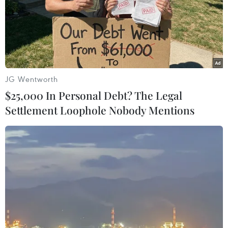
năm 2013.
JG Wentworth
$25,000 In Personal Debt? The Legal
Settlement Loophole Nobody Mentions
Các nước vùng Caribe sắp sửa thoát khỏi
hiện tượng El Nino
19/07/2016 06:40