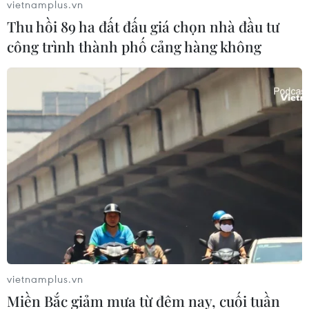
vietnamplus.vn
Thu hồi 89 ha đất đấu giá chọn nhà đầu tư
công trình thành phố cảng hàng không
Các nhà khoa học chia rẽ về lỗ hổng khổng
lồ xuất hiện ở Nam Cực
25/10/2017 01:35
Một lỗ hổng rộng khoảng 40.000 km2, được hình thành
ở giữa Nam cực vào mùa Đông châu Úc đang thu hút
sự quan tâm của đông đảo các nhà khoa học và
chuyên gia nghiên cứu về khí hậu trên thế giới.
vietnamplus.vn
Miền Bắc giảm mưa từ đêm nay, cuối tuần