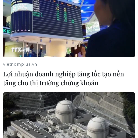
Quốc vượt mốc 1.200 tỷ NDT trong
năm 2025
04/08/2026 13:20
Phó Thủ tướng Hồ Quốc Dũng: Phú
Thọ cần phát triển dựa trên ba trụ
cột
vietnamplus.vn
04/08/2026 12:34
Lợi nhuận doanh nghiệp tăng tốc tạo nền
tảng cho thị trường chứng khoán
Nghịch lý doanh nghiệp thời AI: Mọi
chỉ số ‘xanh’ khách hàng vẫn không
hài lòng
04/08/2026 08:53
Tháo gỡ "điểm nghẽn" dữ liệu: Bộ Y