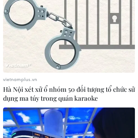
Điện thoại gập Galaxy Z8 của
Samsung lập kỷ lục về lượng đặt
trước ở Hàn Quốc ​
04/08/2026 23:22
Đến năm 2030, Việt Nam làm chủ tối
thiểu 10 công nghệ lõi
04/08/2026 15:34
vietnamplus.vn
Hà Nội xét xử ổ nhóm 50 đối tượng tổ chức sử
Việt Nam trong làn sóng AI toàn cầu
dụng ma túy trong quán karaoke
qua báo cáo của Nhóm Ngân hàng
Thế giới
04/08/2026 14:19
Ngành Trí tuệ Nhân tạo của Trung