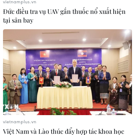
hướng đi mới với các ngành có giá trị gia tăng
vietnamplus.vn
cao, thân thiện môi trường và hàm lượng chất
Đức điều tra vụ UAV gắn thuốc nổ xuất hiện
xám lớn.
tại sân bay
Tại buổi làm việc giữa lãnh đạo tỉnh và đại diện
Tập đoàn AMD vào ngày 13/6, ông Ryan Sim,
Giám đốc khu vực châu Á Thái Bình Dương và
Nhật Bản của tập đoàn này đã bày tỏ sự ấn
tượng với tốc độ phát triển và định hướng chiến
lược của Bình Dương.
Ông cho biết AMD đặc biệt quan tâm tới tiềm
năng hợp tác trong lĩnh vực công nghiệp công
nghệ cao, đào tạo nhân lực chất lượng và phát
triển hệ sinh thái bán dẫn.
vietnamplus.vn
Trong bối cảnh chuỗi cung ứng bán dẫn toàn
Việt Nam và Lào thúc đẩy hợp tác khoa học
cầu đang được tái định hình, Việt Nam ngày