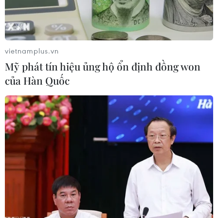
vietnamplus.vn
Mỹ phát tín hiệu ủng hộ ổn định đồng won
của Hàn Quốc
Khu công nghiệp VSIP mở rộng ở thị xã Tân Uyên, tỉnh Bình
Dương. (Ảnh: Vũ Sinh/TTXVN)
Từng được biết đến như thủ phủ công nghiệp
của cả nước, Bình Dương nay đang bước vào
một giai đoạn phát triển mới: chuyển mình từ
sản xuất truyền thống sang công nghệ cao.