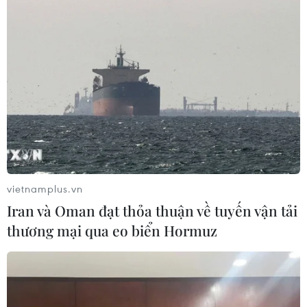
tăng tốc AI và nền tảng điện toán phục vụ các
lĩnh vực như siêu máy tính, quốc phòng, chính
phủ điện tử và các mô hình AI tạo sinh. Việc
AMD quan tâm đến Bình Dương là tín hiệu tích
cực cho thấy địa phương đã lọt vào tầm ngắm
của các chuỗi giá trị công nghệ toàn cầu.
MiTAC và tầm nhìn thành
phố thông minh
Tiếp nối cuộc gặp với AMD, lãnh đạo tỉnh Bình
vietnamplus.vn
Dương đã có buổi làm việc với ông Su Liang,
Iran và Oman đạt thỏa thuận về tuyến vận tải
Chủ tịch Tập đoàn MiTAC - doanh nghiệp công
thương mại qua eo biển Hormuz
nghệ đa quốc gia có mặt tại hơn 70 quốc gia.