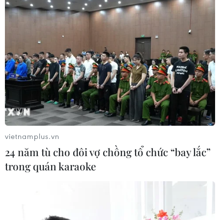
vietnamplus.vn
24 năm tù cho đôi vợ chồng tổ chức “bay lắc”
trong quán karaoke