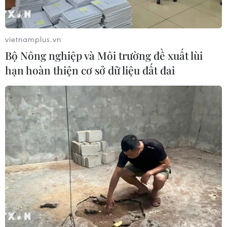
Luật Công nghiệp Công nghệ số khi được thông qua
không chỉ là một đạo luật chuyên ngành, mà còn được
kỳ vọng là đòn bẩy thể chế cho quá trình chuyển đổi số
vietnamplus.vn
quốc gia.
Bộ Nông nghiệp và Môi trường đề xuất lùi
hạn hoàn thiện cơ sở dữ liệu đất đai