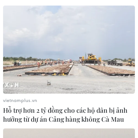
càng trở thành điểm đến hấp dẫn nhờ vị trí địa
lý chiến lược, môi trường chính trị ổn định và
chính sách mở cửa. Bình Dương không chỉ là
một phần trong bức tranh đó mà còn nổi bật với
hệ thống hạ tầng công nghiệp đồng bộ, cơ chế
linh hoạt và tư duy đổi mới.
Tính đến giữa tháng 6, tỉnh đã thu hút hơn 4.500
dự án đầu tư nước ngoài đến từ 65 quốc gia và
vùng lãnh thổ, với tổng vốn đăng ký vượt 42,7 tỷ
USD. Trong số này, Hoa Kỳ có 138 dự án, với gần
1,4 tỷ USD vốn đăng ký. Những con số cho thấy
vietnamplus.vn
dư địa hợp tác vẫn còn rất lớn, nhất là trong các
Hỗ trợ hơn 2 tỷ đồng cho các hộ dân bị ảnh
lĩnh vực công nghệ lõi.
hưởng từ dự án Cảng hàng không Cà Mau
AMD hiện là một trong những tập đoàn hàng
đầu thế giới về bộ vi xử lý hiệu năng cao, bộ