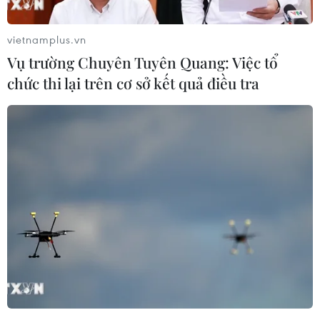
Những cuộc gặp liên tiếp với các tập đoàn công
nghệ hàng đầu như AMD (Hoa Kỳ) và MiTAC
vietnamplus.vn
(Đài Loan -Trung Quốc) đã cho thấy rõ tầm nhìn
Vụ trường Chuyên Tuyên Quang: Việc tổ
chiến lược của tỉnh - đưa trí tuệ nhân tạo, công
chức thi lại trên cơ sở kết quả điều tra
nghệ bán dẫn và kinh tế số trở thành trụ cột
trong mô hình tăng trưởng bền vững.
Tín hiệu chiến lược từ AMD
Ông Bùi Thanh Nhân, Trưởng Ban Tuyên giáo-
Dân vận Tỉnh ủy Bình Dương trong cuộc trao
đổi với các cơ quan báo chí đã cho hay cuộc tiếp
xúc cấp cao giữa lãnh đạo tỉnh với hai tập đoàn
công nghệ hàng đầu thế giới - Advanced Micro
Devices và MiTAC cho thấy rõ tầm nhìn mới
trong thu hút đầu tư của địa phương không dàn
trải, không chạy theo số lượng, mà tập trung vào