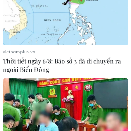
Tại buổi làm việc, lãnh đạo tỉnh khẳng định
chiến lược phát triển kinh tế của Bình Dương
đang hướng đến các ngành có giá trị gia tăng
cao, ít thâm dụng lao động và sử dụng hiệu quả
tài nguyên.
vietnamplus.vn
Tỉnh ưu tiên thu hút đầu tư vào các lĩnh vực
Thời tiết ngày 6/8: Bão số 3 đã di chuyển ra
như công nghệ bán dẫn, trí tuệ nhân tạo,
ngoài Biển Đông
Internet vạn vật, năng lượng xanh, kinh tế tuần
hoàn và kinh tế số.
Ông Su Liang đánh giá cao định hướng xây
dựng thành phố thông minh của Bình Dương,
đồng thời bày tỏ mong muốn triển khai các dự
án cụ thể như đường sắt đô thị, hệ thống chiếu
sáng thông minh và giám sát đô thị bằng trí tuệ