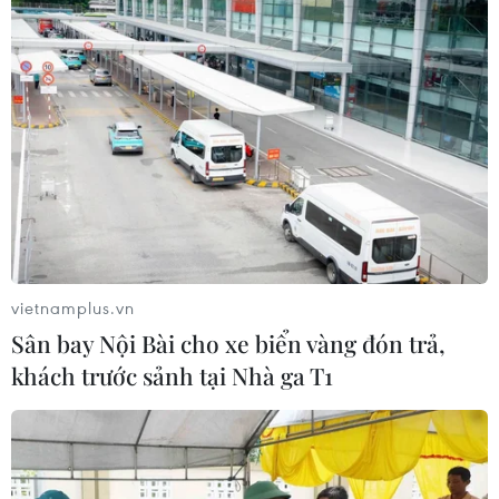
nghệ cao giữa các địa phương ngày càng gay
gắt, Bình Dương đã chọn cho mình hướng đi
riêng. Đó là con đường dựa trên đổi mới sáng
tạo, năng lực nghiên cứu và khả năng thích ứng
với các ngành kinh tế của tương lai.
Chuyển dịch từ công nghiệp thâm dụng lao
động sang công nghiệp sử dụng chất xám, tỉnh
đang xây dựng hình ảnh mới, một địa phương
tiên phong trong đổi mới sáng tạo, sẵn sàng
tham gia sâu vào chuỗi giá trị toàn cầu.
vietnamplus.vn
Sân bay Nội Bài cho xe biển vàng đón trả,
Các cuộc gặp gỡ mang tính nền tảng với các
khách trước sảnh tại Nhà ga T1
“ông lớn” công nghệ là bước đi cụ thể để hiện
thực hóa tầm nhìn./.
“Việt Nam - Điểm đến của