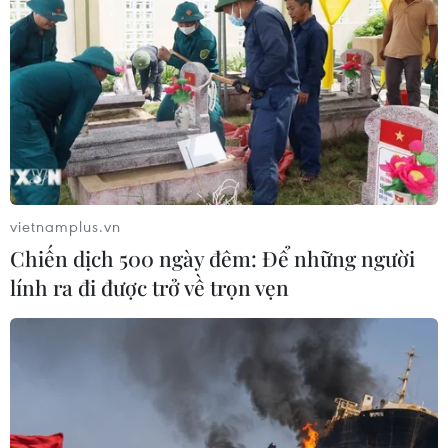
kỷ nguyên khoa học công
nghệ và hợp tác tài chính”
Theo Bộ trưởng Tài chính Nguyễn
Văn Thắng, Việt Nam đặt mục tiêu
phát triển trung tâm tài chính để
nâng tầm hệ thống tài chính quốc
gia, vị thế của Việt Nam trong hệ
thống tài chính khu vực, quốc tế.
vietnamplus.vn
Chiến dịch 500 ngày đêm: Để những người
(TTXVN/Vietnam+)
lính ra đi được trở về trọn vẹn