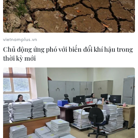
TIN LIÊN QUAN
vietnamplus.vn
Chủ động ứng phó với biến đổi khí hậu trong
thời kỳ mới
Luật Công nghiệp Công nghệ số: Động lực
quan trọng cho Việt Nam bứt phá
14/06/2025 04:24