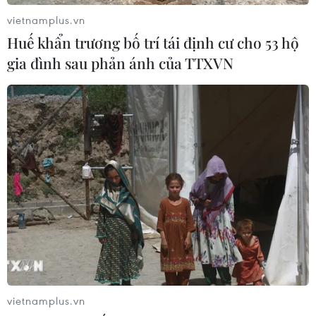
"Mong doanh nghiệp Thụy Điển mở rộng
vietnamplus.vn
đầu tư vào hạ tầng công nghệ thông tin
Huế khẩn trương bố trí tái định cư cho 53 hộ
của Việt Nam"
gia đình sau phản ánh của TTXVN
12/06/2025 09:35
Thủ tướng cho biết Việt Nam ưu tiên, muốn hợp tác với
các đối tác có trình độ công nghệ cao; mong Ericsson và
doanh nghiệp Thụy Điển mở rộng đầu tư vào hạ tầng
công nghệ thông tin của Việt Nam.
vietnamplus.vn