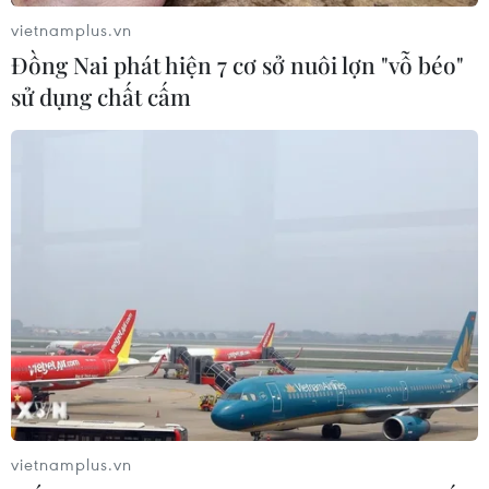
vietnamplus.vn
Đồng Nai phát hiện 7 cơ sở nuôi lợn "vỗ béo"
sử dụng chất cấm
Khu công nghiệp VSIP 2 mở rộng tại xã Vĩnh Tân, huyện Tân
Uyên, tỉnh Bình Dương. (Ảnh: Huy Hùng/TTXVN)
Không chỉ thu hút vốn đầu tư nước ngoài, Bình
Dương còn có lực lượng doanh nghiệp trong
nước hùng hậu với hơn 73.600 đơn vị đăng ký
hoạt động, tổng vốn đăng ký đạt 807.000 tỷ
đồng.
vietnamplus.vn