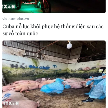
trưởng.
Cụ thể để chuyển hóa cơ hội
vietnamplus.vn
Gần ba thập niên qua, Bình Dương đã khẳng
Cuba nỗ lực khôi phục hệ thống điện sau các
định vị thế là thủ phủ công nghiệp năng động
sự cố toàn quốc
bậc nhất cả nước, xây dựng được nền tảng sản
xuất-xuất khẩu-đầu tư vững chắc.
Tính đến tháng 6/2025, tỉnh có 30 khu công
nghiệp đang hoạt động, với tổng diện tích hơn
13.000 ha, tỷ lệ lấp đầy đạt trên 90%.
Theo quy hoạch đến năm 2030 và tầm nhìn
2050, Bình Dương sẽ phát triển thêm khoảng 10
khu công nghiệp mới, ưu tiên mô hình khu công
nghệ cao và khu công nghiệp sinh thái.