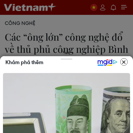
CÔNG NGHỆ
Các “ông lớn” công nghệ đổ
về thủ phủ công nghiệp Bình
Dương
Khám phá thêm
Dương Chí Tưởng
17/06/2025 07:36
Theo quy hoạch đến năm 2030 và tầm nhìn 2050,
Bình Dương sẽ phát triển thêm khoảng 10 khu công
nghiệp mới, ưu tiên mô hình khu công nghệ cao và
khu công nghiệp sinh thái.