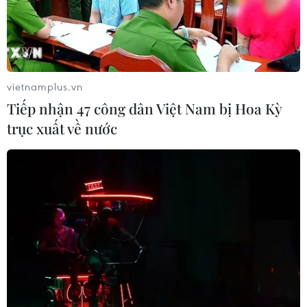
nhân tạo. Theo ông, các giải pháp của MiTAC
hoàn toàn phù hợp với chiến lược chuyển đổi số
của tỉnh.
Hiện tại, Bình Dương đang đẩy mạnh phát triển
vietnamplus.vn
vùng đổi mới sáng tạo, khu công nghệ thông tin
Tiếp nhận 47 công dân Việt Nam bị Hoa Kỳ
tập trung và khu công nghiệp khoa học công
trục xuất về nước
nghệ. Tỉnh cũng chú trọng ứng dụng công nghệ
trong quản lý Nhà nước và dịch vụ công, hướng
tới hình thành chính quyền số, kinh tế số và xã
hội số.
Phó Chủ tịch Ủy ban Nhân dân tỉnh Bùi Minh
Trí cho biết tỉnh sẽ tạo mọi điều kiện thuận lợi
để các tập đoàn quốc tế triển khai dự án thành
công tại địa phương, nhất là trong các lĩnh vực
có khả năng dẫn dắt chuyển đổi mô hình tăng