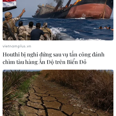
vietnamplus.vn
#ông lơn công nghệ
#điểm đến công nghệ
Houthi bị nghi đứng sau vụ tấn công đánh
#công nghiệp 4.0
Bình Dương
Tp. Hồ Chí Minh
chìm tàu hàng Ấn Độ trên Biển Đỏ
Theo dõi VietnamPlus