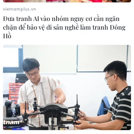
05/08/2026 22:58
vietnamplus.vn
Đưa tranh AI vào nhóm nguy cơ cần ngăn
Ngoại giao khoa học-
chặn để bảo vệ di sản nghề làm tranh Đông
công nghệ trở thành trụ cột mới của
Hồ
nền đối ngoại Việt Nam
05/08/2026 14:56
Foxconn đạt doanh thu cao kỷ lục
nhờ nhu cầu mạnh đối với AI
05/08/2026 13:41
Hãng Walt Disney ký thỏa thuận
chưa từng có tiền lệ với TikTok
05/08/2026 13:31