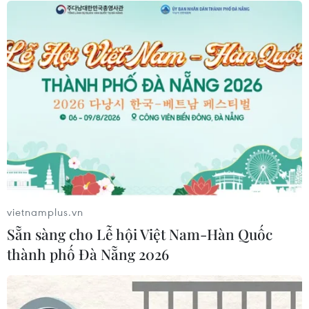
Doanh thu của Apple tại Ấn Độ lần
đầu vượt 10 tỷ USD
05/08/2026 00:53
Mexico đứng thứ hai thế giới về xuất
khẩu sản phẩm phục vụ AI
05/08/2026 00:11
vietnamplus.vn
Tỷ phú Jeff Bezos bán 15 triệu cổ
Sẵn sàng cho Lễ hội Việt Nam-Hàn Quốc
phiếu Amazon trị giá hơn 4 tỷ USD
thành phố Đà Nẵng 2026
04/08/2026 23:29