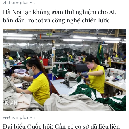
vietnamplus.vn
Hà Nội tạo không gian thử nghiệm cho AI,
Bế mạc Techfest Hải Phòng 2026:
bán dẫn, robot và công nghệ chiến lược
Lan tỏa tinh thần đổi mới, khát vọng
phát triển
05/08/2026 12:58
AI của Anthropic và OpenAI có thể
xóa dấu vết, giả danh tính khi bị bắt
quả tang
05/08/2026 11:00
Hà Nội tạo không gian
thử nghiệm cho AI, bán dẫn, robot và
công nghệ chiến lược
vietnamplus.vn
05/08/2026 10:58
Đại biểu Quốc hội: Cần có cơ sở dữ liệu liên