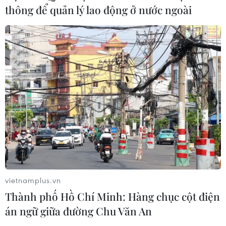
thông để quản lý lao động ở nước ngoài
Hỗ trợ phụ nữ tỉnh miền núi, biên
giới khởi nghiệp gắn với khoa học
công nghệ
05/08/2026 09:39
Lần đầu tiên vinh danh doanh
nghiệp kiến tạo đất nước tại Better
Choice Awards
05/08/2026 09:30
VNPT-VRG và cái “bắt tay” chiến
vietnamplus.vn
lược của để xây mô hình khu công
Thành phố Hồ Chí Minh: Hàng chục cột điện
nghiệp công nghệ số
án ngữ giữa đường Chu Văn An
05/08/2026 02:59