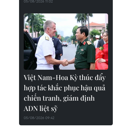
05/08/2026 11:02
Việt Nam-Hoa Kỳ thúc đẩy
hợp tác khắc phục hậu quả
chiến tranh, giám định
ADN liệt sỹ
05/08/2026 09:42