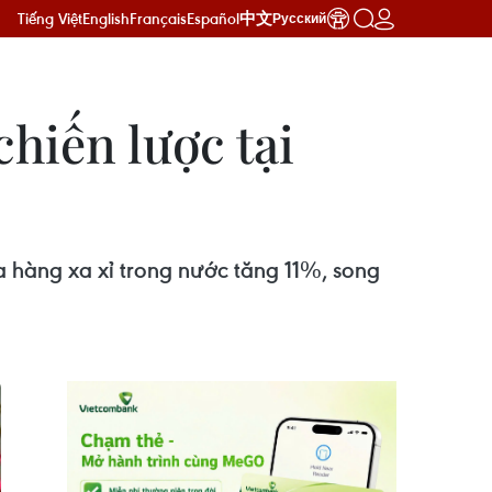
Tiếng Việt
English
Français
Español
中文
Русский
hiến lược tại
a hàng xa xỉ trong nước tăng 11%, song