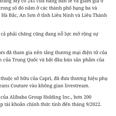
 trang Mỹ có 241 cửa hàng bán lẻ và giảm giá ở
 trong số đó nằm ở các thành phố hạng ba và
h Hà Bắc, An Sơn ở tỉnh Liêu Ninh và Liêu Thành
á cả phải chăng cũng đang nỗ lực mở rộng sự
.
ors đã tham gia nền tảng thương mại điện tử của
n của Trung Quốc và bắt đầu bán sản phẩm của
 thuộc sở hữu của Capri, đã đưa thương hiệu phụ
eans Couture vào không gian livestream.
 của Alibaba Group Holding Inc., hơn 200
ập tài khoản chính thức tính đến tháng 9/2022.