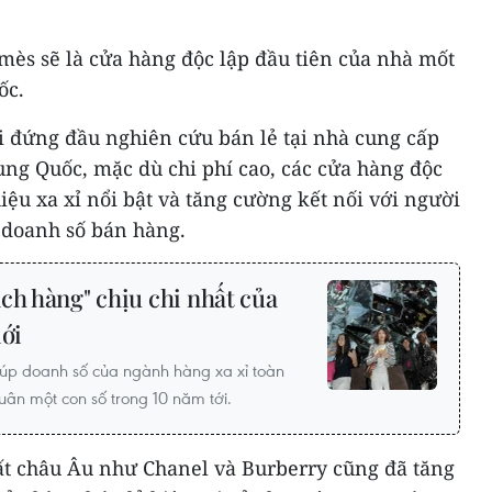
ès sẽ là cửa hàng độc lập đầu tiên của nhà mốt
ốc.
i đứng đầu nghiên cứu bán lẻ tại nhà cung cấp
ung Quốc, mặc dù chi phí cao, các cửa hàng độc
iệu xa xỉ nổi bật và tăng cường kết nối với người
y doanh số bán hàng.
ch hàng" chịu chi nhất của
iới
giúp doanh số của ngành hàng xa xỉ toàn
uân một con số trong 10 năm tới.
hất châu Âu như Chanel và Burberry cũng đã tăng