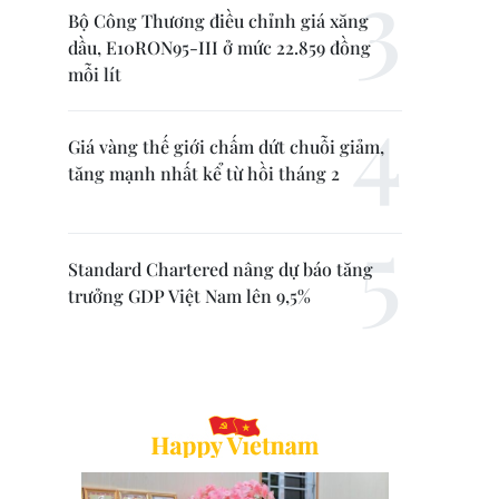
Bộ Công Thương điều chỉnh giá xăng
dầu, E10RON95-III ở mức 22.859 đồng
mỗi lít
Giá vàng thế giới chấm dứt chuỗi giảm,
tăng mạnh nhất kể từ hồi tháng 2
Standard Chartered nâng dự báo tăng
trưởng GDP Việt Nam lên 9,5%