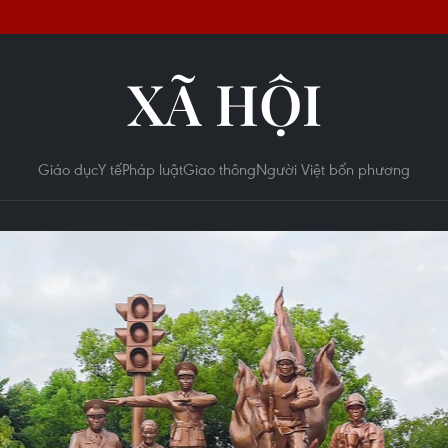
XÃ HỘI
Giáo dục
Y tế
Pháp luật
Giao thông
Người Việt bốn phương