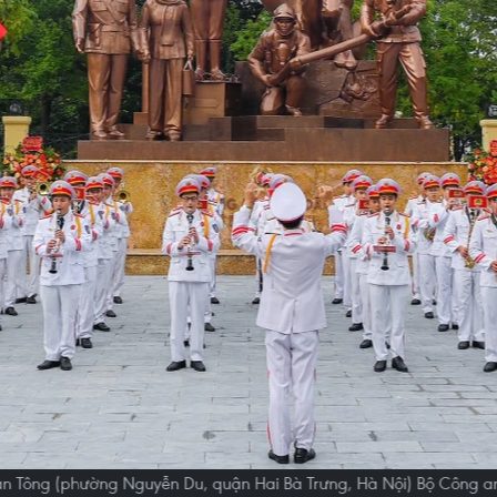
hân Tông (phường Nguyễn Du, quận Hai Bà Trưng, Hà Nội) Bộ Công an