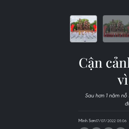
Cận cản
v
Sau hơn 1 năm nỗ l
đ
Minh Sơn
17/07/2022 05:06