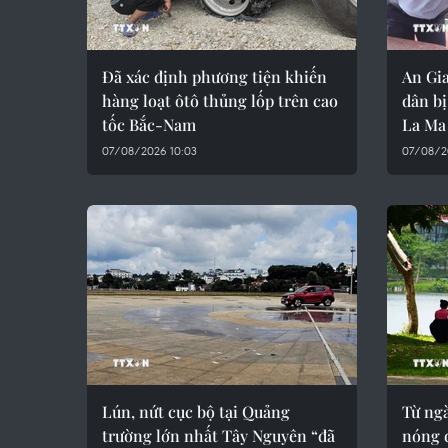
Đã xác định phương tiện khiến
An Gia
hàng loạt ôtô thủng lốp trên cao
dân b
tốc Bắc-Nam
La Ma
07/08/2026 10:03
07/08/2
Lún, nứt cục bộ tại Quảng
Từ ngà
trường lớn nhất Tây Nguyên “đã
nóng 