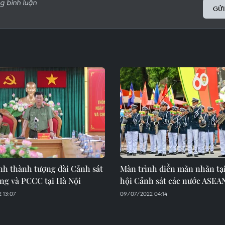
GỬI
nh thành tượng đài Cảnh sát
Màn trình diễn mãn nhãn tạ
ông và PCCC tại Hà Nội
hội Cảnh sát các nước ASEA
 13:07
09/07/2022 04:14