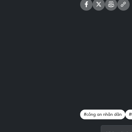
#công an nhân dân
#