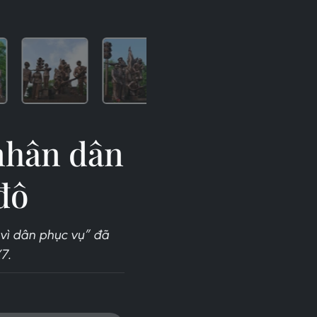
nhân dân
đô
 vì dân phục vụ” đã
7.