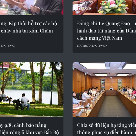
ng: Kịp thời hỗ trợ các hộ
Đồng chí Lê Quang Đạo - 
ị cháy nhà tại xóm Chăm
lãnh đạo tài năng của Đản
cách mạng Việt Nam
026 09:52
07/08/2026 09:49
y 9/8, cảnh báo nắng
Chia sẻ dữ liệu hạ tầng viễ
diện rộng ở khu vực Bắc Bộ
thông phục vụ điều hành,