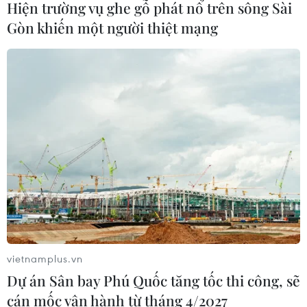
Hiện trường vụ ghe gỗ phát nổ trên sông Sài
07/08/2026 08:13
Gòn khiến một người thiệt mạng
Thủ tướng Thái Lan chỉ đạo khẩn sau
vụ xả súng tại trường học
07/08/2026 06:37
Thái Lan: Xả súng gây thương vong
tại trường học ở Nonthaburi
07/08/2026 05:12
Nghệ nhân Đặng Văn Hậu
vietnamplus.vn
thổi sức sống mới cho nghệ thuật tò
Dự án Sân bay Phú Quốc tăng tốc thi công, sẽ
he truyền thống
cán mốc vận hành từ tháng 4/2027
07/08/2026 03:19