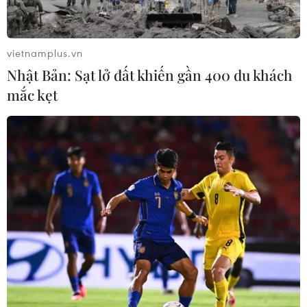
vietnamplus.vn
Nhật Bản: Sạt lở đất khiến gần 400 du khách
mắc kẹt