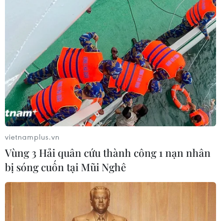
Thái Lan xây dựng tiêu chuẩn an
toàn trường học quốc gia sau vụ xả
súng
09/08/2026 02:26
Khủng hoảng nắng nóng đẩy 34 tỉnh
của Pháp vào mức nguy cơ cháy
rừng cao
vietnamplus.vn
08/08/2026 23:59
Vùng 3 Hải quân cứu thành công 1 nạn nhân
bị sóng cuốn tại Mũi Nghê
Những lý do khiến du khách Ấn Độ
chuyển hướng sang Việt Nam
08/08/2026 23:58