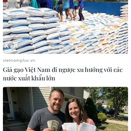
Theo dõi VietnamPlus
vietnamplus.vn
Giá gạo Việt Nam đi ngược xu hướng với các
TIN LIÊN QUAN
nước xuất khẩu lớn