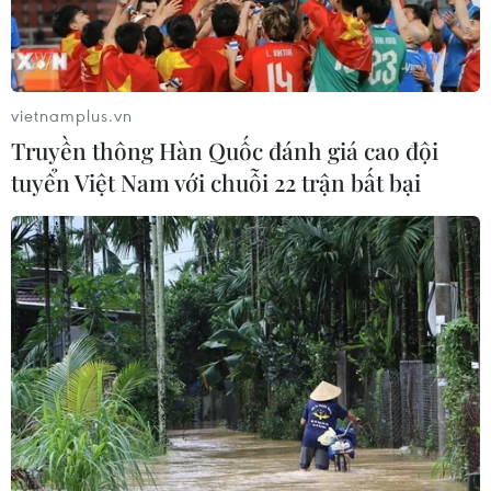
vietnamplus.vn
Truyền thông Hàn Quốc đánh giá cao đội
tuyển Việt Nam với chuỗi 22 trận bất bại
Thủ tướng Australia triệu tập họp khẩn về
vụ bắt cóc con tin
15/12/2014 03:10
Ngày 15/12, Thủ tướng Australia thông báo ông đã triệu
tập khẩn Ủy ban An ninh Quốc gia về vụ bắt cóc con tin
ở một quán càphê ở Sydney sáng cùng ngày.