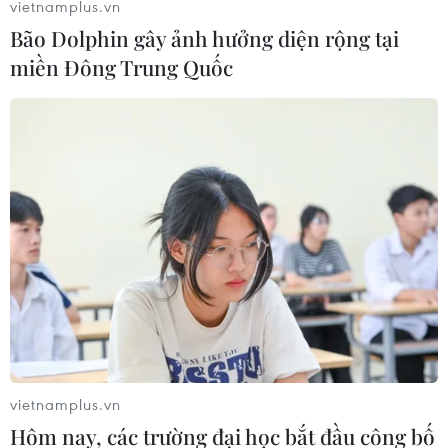
vietnamplus.vn
buồn" về vụ việc này.
Bão Dolphin gây ảnh hưởng diện rộng tại
miền Đông Trung Quốc
Australia: Có khoảng 30 con tin trong vụ
vietnamplus.vn
bắt cóc ở Sydney
Hôm nay, các trường đại học bắt đầu công bố