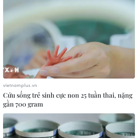
Hơn 40 nhóm Hồi giáo ở Australia lên án
vụ bắt cóc ở Sydney
15/12/2014 10:57
Hơn 40 nhóm Hồi giáo ở Australia đã cùng lên án vụ
bắt cóc hàng chục con tin trước đó cùng ngày tại quán
càphê Lindt ở trung tâm thành phố Sydney.
vietnamplus.vn
Cứu sống trẻ sinh cực non 25 tuần thai, nặng
gần 700 gram