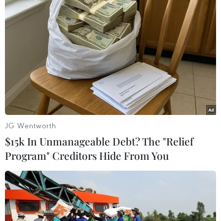
JG Wentworth
$15k In Unmanageable Debt? The "Relief
Program" Creditors Hide From You
#Australia
#Barack Obama
#Nhà nước Hồi giáo tự xưng IS
#Tony Abbott
#Sydney
#Cảnh sát
#Bắt cóc
#Tấn công khủng bố