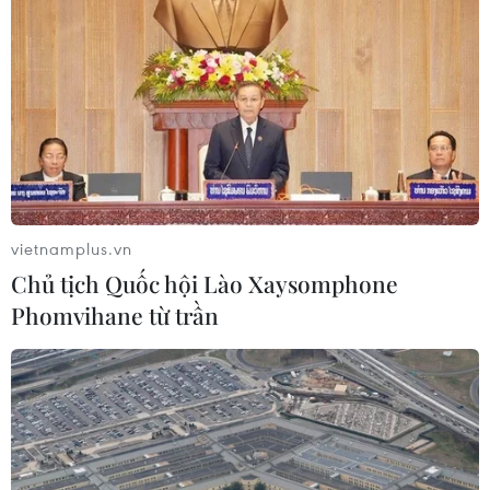
Cộng hòa Dân chủ Congo ghi nhận
hơn 300 trẻ em tử vong do Ebola
08/08/2026 15:21
Đà Nẵng: Hỗ trợ 700 triệu đồng cho
đồng bào nghèo xã Hùng Sơn
vietnamplus.vn
08/08/2026 09:58
Chủ tịch Quốc hội Lào Xaysomphone
Phomvihane từ trần
Vùng 3 Hải quân cứu thành công 1
nạn nhân bị sóng cuốn tại Mũi Nghê
08/08/2026 08:43