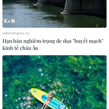
vietnamplus.vn
Hạn hán nghiêm trọng đe dọa "huyết mạch"
kinh tế châu Âu