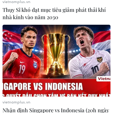
vietnamplus.vn
Thụy Sĩ khó đạt mục tiêu giảm phát thải khí
nhà kính vào năm 2030
Sản phẩm ăn theo AFF Cup tăng giá nhờ
sức nóng của trận chung kết
14/12/2018 14:16
Trước trận chung kết AFF Cup, dạo qua các con phố
như phố Huế, Hàng Bài, Hàng Mã, Hàng Gai, Lương
Văn Can, Minh Khai... các hàng bán đồ cổ vũ cho đội
tuyển bóng đá Việt Nam mọc lên "như nấm".
vietnamplus.vn
Nhận định Singapore vs Indonesia (20h ngày