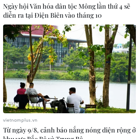
Ngày hội Văn hóa dân tộc Mông lần thứ 4 sẽ
theo kết quả, sản phẩm và hiệu quả
diễn ra tại Điện Biên vào tháng 10
thực tế
07/08/2026 05:03
Kiểm soát rác thải từ nguồn - Giải
pháp bảo vệ kênh rạch TP Hồ Chí
Minh trong mùa mưa
07/08/2026 04:47
Xem thêm
vietnamplus.vn
Từ ngày 9/8, cảnh báo nắng nóng diện rộng ở
khu vực Bắc Bộ và Trung Bộ