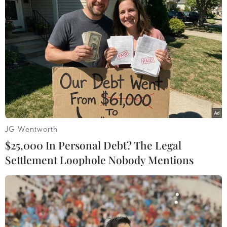
#Cáp điện
#Điện lực thành phố Hà Nội
#AFF Suzuki Cup 2018
#Sân vận động Mỹ Đình
#Điện lực quận Nam Từ Liêm
#tin tức
#tin tức mới nhất
#tin tức 24h
#tin tức mới nhất trong ngày
#tin tức thời sự
#tin tức hot
#VietnamPlus
#Vietnam
#Plus
TP. Hà Nội
JG Wentworth
$25,000 In Personal Debt? The Legal
Settlement Loophole Nobody Mentions
Theo dõi VietnamPlus