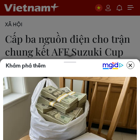
XÃ HỘI
Cấp ba nguồn điện cho trận
chung kết AFF Suzuki Cup
2018
Khám phá thêm
Mạnh Khánh
15/12/2018 03:38
Tổng Công ty Điện lực thành phố Hà Nội đã yêu
cầu Công ty Điện lực quận Nam Từ Liêm phối hợp
với các bộ phận liên quan cung cấp điện an toàn
tuyệt đối, liên tục cho trận đấu.