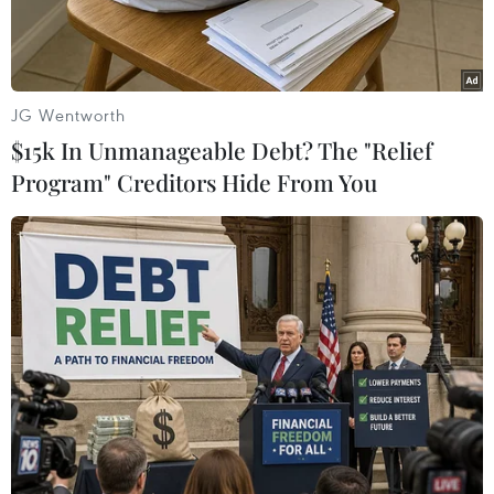
JG Wentworth
$15k In Unmanageable Debt? The "Relief
Program" Creditors Hide From You
Cán bộ công ty Điện lực quận Nam Từ Liêm thực hiện kiểm tra
máy biến áp đảm bảo điện cho khu vực sân vận động Quốc
gia Mỹ Đình. (Ảnh Mạnh Khánh/TTXVN)
Tổng Công ty Điện lực thành phố Hà Nội vừa