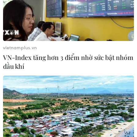
14/12/2018 04:56
Theo trang tin Mehr News của Iran, trọng tài người Iran
Alireza Faghani đã được chỉ định điều khiển trận chung
kết lượt về AFF Suzuki Cup 2018 giữa Việt Nam và
Malaysia trên sân vận động Mỹ Đình.
vietnamplus.vn
VN-Index tăng hơn 3 điểm nhờ sức bật nhóm
dầu khí