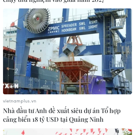
tiếp trên các kênh VTV6, VTV5, VTV6HD, VTV5HD,
K+PM, BDTV, VTC3.
vietnamplus.vn
Nhà đầu tư Anh đề xuất siêu dự án Tổ hợp
cảng biển 18 tỷ USD tại Quảng Ninh