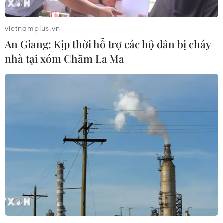
vietnamplus.vn
An Giang: Kịp thời hỗ trợ các hộ dân bị cháy
nhà tại xóm Chăm La Ma
Sẵn sàng cho trận chung kết
lượt về AFF Suzuki Cup 2018
14/12/2018 08:16
Vào 19h30 ngày 15/12, trận chung kết lượt về AFF Suzuki
Cup 2018 giữa 2 đội tuyển Việt Nam và Malaysia sẽ
diễn ra trên sân Vận động Quốc gia Mỹ Đình, Hà Nội.