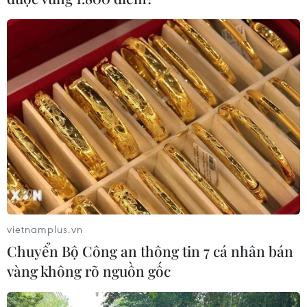
Tàu du lịch QN2566 của Công ty trách nhiệm hữu hạn
Hạ Long Biển Ngọc đã bị cháy tại khu vực nghỉ đêm
587 Nhà Lát (Vịnh Hạ Long, Quảng Ninh) lúc 20 giờ 10
phút ngày 3/2.
vietnamplus.vn
Chuyển Bộ Công an thông tin 7 cá nhân bán
vàng không rõ nguồn gốc