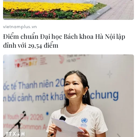
vietnamplus.vn
Điểm chuẩn Đại học Bách khoa Hà Nội lập
đỉnh với 29,54 điểm
TIN CÙNG CHUYÊN MỤC
Đà Nẵng: Sôi nổi các hoạt
động giao lưu tại Lễ hội Việt Nam -