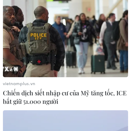
07/08/2026 09:10
Bản Lồng - nơi văn hóa Mông hòa
nhịp cùng du lịch cộng đồng giữa
cổng trời Pha Đin
07/08/2026 08:31
Khám phá Hòn Khô - điểm đến
không thể bỏ lỡ khi đến Quy Nhơn
Đông
vietnamplus.vn
07/08/2026 07:46
Chiến dịch siết nhập cư của Mỹ tăng tốc, ICE
bắt giữ 51.000 người
Hàn Quốc đầu tư xây “Thung lũng
K-Vietnam” gắn với hậu duệ dòng họ
Lý
07/08/2026 06:30