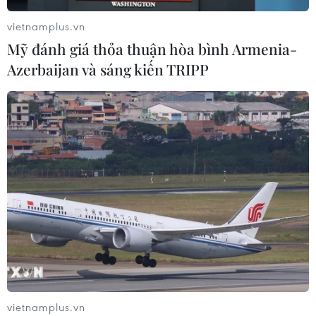
những tán cổ thụ
vietnamplus.vn
06/08/2026 04:22
Mỹ đánh giá thỏa thuận hòa bình Armenia-
Azerbaijan và sáng kiến TRIPP
Công viên địa chất Trương
Dịch Đan Hà của Trung Quốc vào
mùa du lịch cao điểm
06/08/2026 04:13
Làng cổ tại Trung Quốc lung
linh trong lễ diễu hành đèn lồng cá
06/08/2026 04:11
Những “tọa độ vàng” nào của Việt
vietnamplus.vn