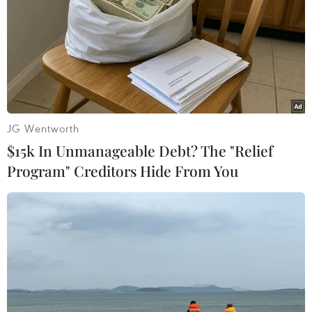
cho khách du lịch, bảo vệ thương hiệu hình ảnh
du lịch Vịnh Hạ Long./.
(TTXVN/Vietnam+)
JG Wentworth
$15k In Unmanageable Debt? The "Relief
Program" Creditors Hide From You