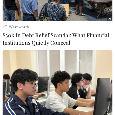
JG Wentworth
$30k In Debt Relief Scandal: What Financial
Institutions Quietly Conceal
Một chiếc tàu du lịch Vịnh Hạ Long cháy rụi chỉ còn đống sắt
vụn. (Ảnh: Xuân Tùng/TTXVN)
Thêm một vụ cháy tàu du lịch nghỉ đêm trên
Vịnh Hạ Long (Quảng Ninh) vào tối 3/2. Đây là