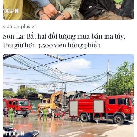
vietnamplus.vn
Sơn La: Bắt hai đối tượng mua bán ma túy,
thu giữ hơn 3.500 viên hồng phiến
Cháy tàu du lịch QN 5798-Syrena tại Vịnh
Hạ Long
28/03/2012 06:54
Khoảng 11 giờ ngày 28/3, ở vùng biển vịnh Hạ Long
gần bến phà Bãi Cháy cũ, Quảng Ninh, xảy ra vụ cháy
tàu QN 5798-Syrena khi đang đậu.