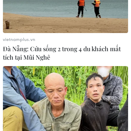
#Quảng Ninh
#Vịnh Hạ Long
#Cháy tàu du lịch
#Tàu du lịch nghỉ đêm
#Chập điện
#Nổ bình gas
#Kỳ quan thiên nhiên thế giới
Quảng Ninh
vietnamplus.vn
Đà Nẵng: Cứu sống 2 trong 4 du khách mất
Theo dõi VietnamPlus
tích tại Mũi Nghê
TIN LIÊN QUAN