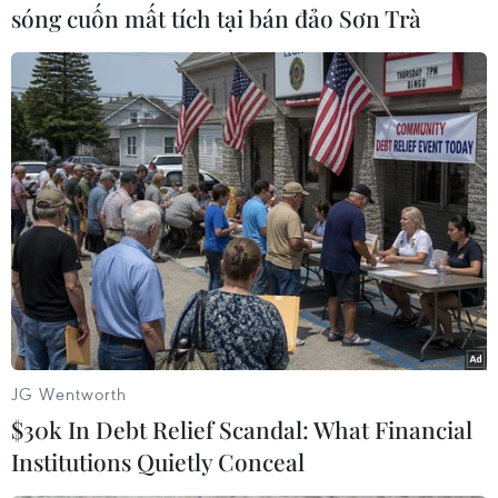
sóng cuốn mất tích tại bán đảo Sơn Trà
#Geneva
#Bạo lực vũ trang
#Chênh lệch giàu nghèo
#Thất nghiệp
Áo
JG Wentworth
$30k In Debt Relief Scandal: What Financial
Institutions Quietly Conceal
Theo dõi VietnamPlus