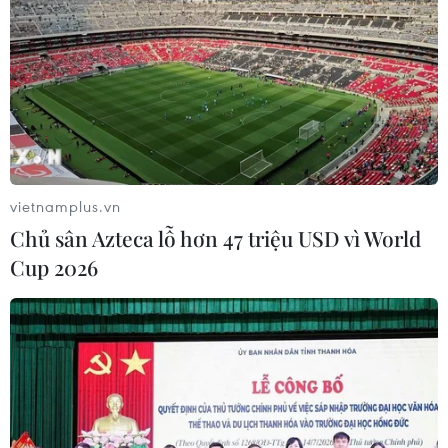
Xem thêm
CƠ QUAN CHỦ QUẢN: THÔNG TẤN XÃ VIỆT NAM
Tổng Biên tập: TRẦN TIẾN DUẨN
vietnamplus.vn
Phó Tổng Biên tập: NGUYỄN THỊ TÁM, KHÚC THANH
Chủ sân Azteca lỗ hơn 47 triệu USD vì World
THỦY
Cup 2026
Sở hữu trí tuệ
Quy định sử dụng
RSS
Hỗ trợ
Ngôn ngữ
TTXVN
Dịch vụ tin
Quảng cáo