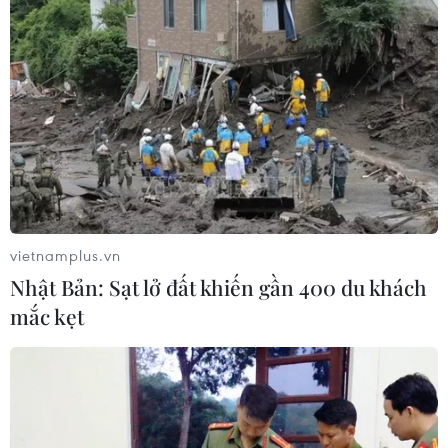
vietnamplus.vn
Nhật Bản: Sạt lở đất khiến gần 400 du khách
mắc kẹt