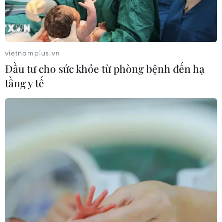
EU triển khai mạng vệ tinh riêng,
củng cố chủ quyền số
08/08/2026 04:15
vietnamplus.vn
Đầu tư cho sức khỏe từ phòng bệnh đến hạ
tầng y tế
Liên hợp quốc kêu gọi chấm dứt tấn
công dân thường trong xung đột
Nga-Ukraine
07/08/2026 04:29
Chính sách nhà ở của nước Anh -
Góc tham chiếu cho Việt Nam
07/08/2026 04:08