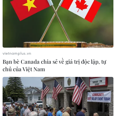
vietnamplus.vn
Bạn bè Canada chia sẻ về giá trị độc lập, tự
Tiêm kích Nga trình diễn khả
chủ của Việt Nam
năng "làm xiếc" trên tàu sân bay
29/10/2015 02:31
Tiêm kích đa năng thế hệ 4++ MiG-29K có khả năng
hoạt động trong mọi điều kiện thời tiết, cất hạ cánh trên
tàu sân bay và chiến đấu hiệu quả nhờ hệ thống vũ khí
đa dạng.