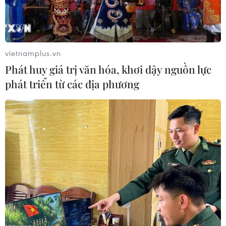
Tàu sân bay Đô đốc Kuznetsov của Nga sẽ tới khu vực
phía Đông Địa Trung Hải vào mùa Thu tới, mang theo
chiến đấu cơ Sukhoi Su-33 và chiến đấu cơ MiG-
29K/KUB.
vietnamplus.vn
Phát huy giá trị văn hóa, khơi dậy nguồn lực
phát triển từ các địa phương