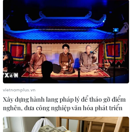
Nga bắt đầu chế tạo tàu sân bay hạng nặng
thế hệ mới
02/07/2015 23:08
Tàu được thiết kế để thực hiện nhiều nhiệm vụ khác
nhau tại các đại dương xa xôi, có khả năng tấn công
mục tiêu trên đất liền, trên biển bằng vũ khí và nhóm
máy bay trên tàu.
vietnamplus.vn
Xây dựng hành lang pháp lý để tháo gỡ điểm
nghẽn, đưa công nghiệp văn hóa phát triển