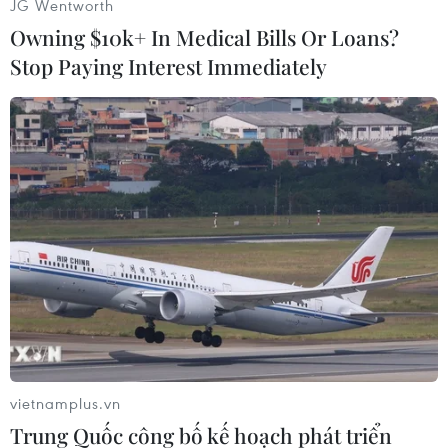
JG Wentworth
Owning $10k+ In Medical Bills Or Loans?
Stop Paying Interest Immediately
#Máy bay
#Chiến đấu cơ MiG-29K
#Địa Trung Hải
#Tàu sân bay Đô đốc Kuznetsov
#Tai nạn máy bay
#Bay huấn luyện
#Lỗi kỹ thuật
Nga
vietnamplus.vn
Trung Quốc công bố kế hoạch phát triển