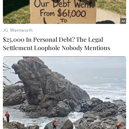
JG Wentworth
$25,000 In Personal Debt? The Legal
Settlement Loophole Nobody Mentions
Chiến đấu cơ MiG-29K của Nga. (Nguồn: AP)
Bộ Quốc phòng Nga ngày 14/11 thông báo một
chiến đấu cơ MiG-29K của nước này đã gặp nạn
trong quá trình hạ cánh xuống tàu sân bay Đô
đốc Kuznetsov ở vùng biển Địa Trung Hải ngoài
khơi Syria.
Theo thông báo, chiến đấu cơ trên bị rơi do "lỗi