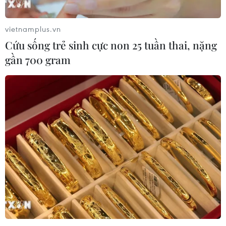
Bỉ tìm ra hướng đi mới trong điều trị
ung thư gan di căn
vietnamplus.vn
07/08/2026 04:05
Cứu sống trẻ sinh cực non 25 tuần thai, nặng
gần 700 gram
Nga thoái vốn nhà nước khỏi Sân bay
Quốc tế Sheremetyevo
07/08/2026 00:22
Nga thông báo tấn công căn
cứ ngầm của Ukraine
06/08/2026 16:21
Tây Ban Nha: 100 người thiệt mạng