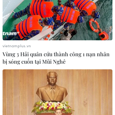
Nhiều chuyến bay tại Đức chuyển
hướng do vật thể bay gần đường
băng
05/08/2026 10:54
vietnamplus.vn
Dự luật trừng phạt Nga của
Vùng 3 Hải quân cứu thành công 1 nạn nhân
Mỹ có thể khiến châu Âu chịu tác
bị sóng cuốn tại Mũi Nghê
động ngược
05/08/2026 04:58
EU tuyên bố vượt qua “phép thử” an
ninh biên giới sau khủng hoảng
Ceuta
05/08/2026 00:37