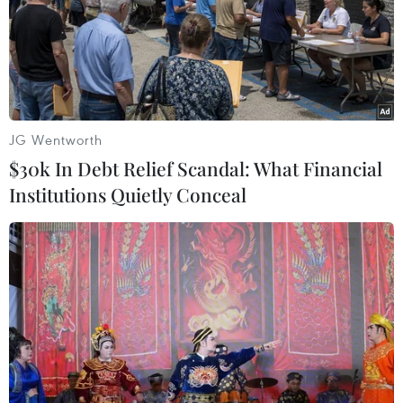
JG Wentworth
$30k In Debt Relief Scandal: What Financial
Institutions Quietly Conceal
Nga sẽ đưa chiến đấu cơ MiG 29K tới khu
vực Địa Trung Hải
02/04/2016 23:46