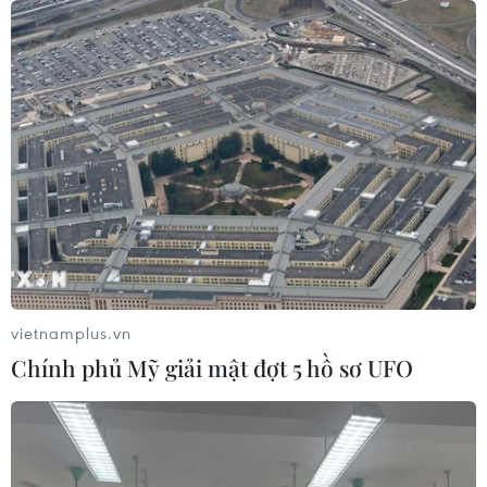
06/08/2026 06:00
Ba Lan thảo luận việc thành lập căn
cứ quân sự thường trực với Mỹ
06/08/2026 00:06
Liên hợp quốc: Xung đột Ukraine trải
qua tháng đẫm máu nhất
05/08/2026 23:47
vietnamplus.vn
Chính phủ Mỹ giải mật đợt 5 hồ sơ UFO
Đức điều tra vụ UAV gắn thuốc nổ
xuất hiện tại sân bay
05/08/2026 23:43