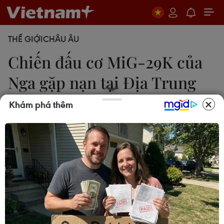
THẾ GIỚI
CHÂU ÂU
Chiến đấu cơ MiG-29K của
Nga gặp nạn tại Địa Trung
Hải
Khám phá thêm
14/11/2016 23:05
Một chiến đấu cơ MiG-29K của Nga đã gặp nạn
trong quá trình bay huấn luyện khi hạ cánh xuống
tàu sân bay Đô đốc Kuznetsov ở vùng biển Địa
Trung Hải ngoài khơi Syria.