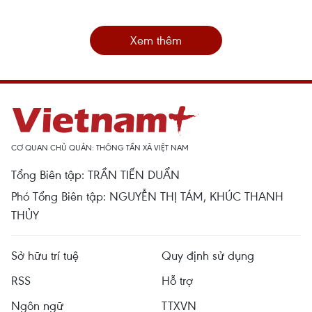
Xem thêm
CƠ QUAN CHỦ QUẢN: THÔNG TẤN XÃ VIỆT NAM
Tổng Biên tập: TRẦN TIẾN DUẨN
Phó Tổng Biên tập: NGUYỄN THỊ TÁM, KHÚC THANH
THỦY
Sở hữu trí tuệ
Quy định sử dụng
RSS
Hỗ trợ
Ngôn ngữ
TTXVN