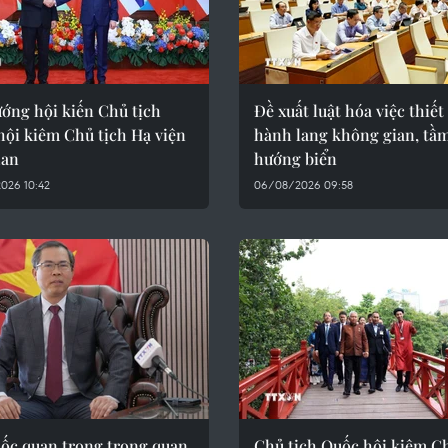
ớng hội kiến Chủ tịch
Đề xuất luật hóa việc thiết
hội kiêm Chủ tịch Hạ viện
hành lang không gian, tầ
Lan
hướng biển
026 10:42
06/08/2026 09:58
ốc quan trọng trong quan
Chủ tịch Quốc hội kiêm Ch