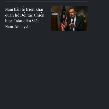
Năm bản lề triển khai
quan hệ Đối tác Chiến
lược Toàn diện Việt
Nam-Malaysia