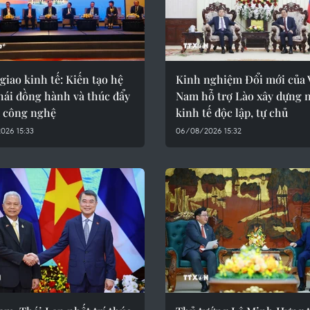
giao kinh tế: Kiến tạo hệ
Kinh nghiệm Đổi mới của 
hái đồng hành và thúc đẩy
Nam hỗ trợ Lào xây dựng 
ủ công nghệ
kinh tế độc lập, tự chủ
026 15:33
06/08/2026 15:32