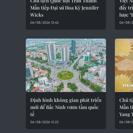
Chủ tịch Quốc hội Trần Thanh
Việt N
Mẫn tiếp Đại sứ Hoa Kỳ Jennifer
đẩy tr
Wicks
lược "
06/08/2026 13:43
06/08/2
Định hình không gian phát triển
Chủ t
mới để Bắc Ninh vươn tầm quốc
Mẫn ti
tế
Yang T
06/08/2026 12:23
06/08/2