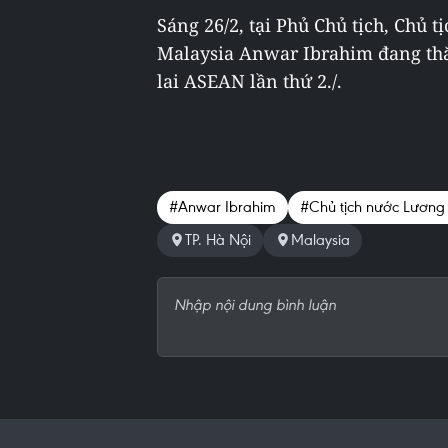
Sáng 26/2, tại Phủ Chủ tịch, Chủ
Malaysia Anwar Ibrahim đang th
lai ASEAN lần thứ 2./.
#Anwar Ibrahim
#Chủ tịch nước Lươn
TP. Hà Nội
Malaysia