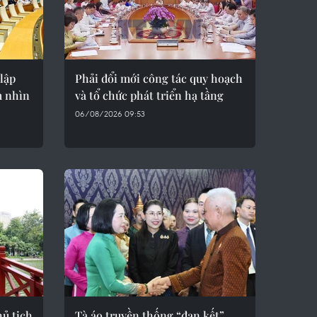
 lập
Phải đổi mới công tác quy hoạch
m nhìn
và tổ chức phát triển hạ tầng
06/08/2026 09:53
ủ tịch
Tà áo truyền thống “đan kết”