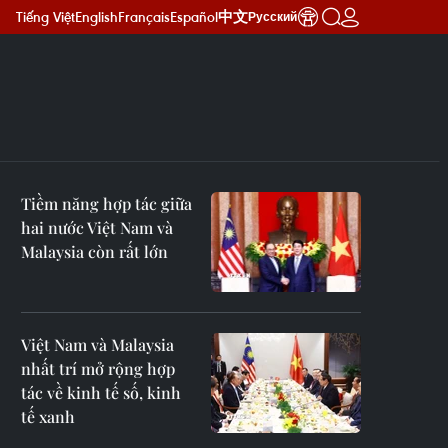
Tiếng Việt
English
Français
Español
中文
Русский
Tiềm năng hợp tác giữa
hai nước Việt Nam và
Malaysia còn rất lớn
Việt Nam và Malaysia
nhất trí mở rộng hợp
tác về kinh tế số, kinh
tế xanh