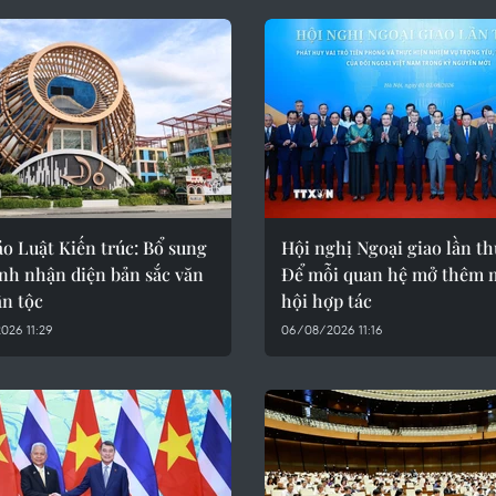
o Luật Kiến trúc: Bổ sung
Hội nghị Ngoại giao lần th
nh nhận diện bản sắc văn
Để mỗi quan hệ mở thêm 
ân tộc
hội hợp tác
026 11:29
06/08/2026 11:16