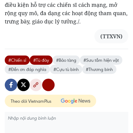
điều kiện hỗ trợ các chiến sĩ cách mạng, mở
rộng quy mô, đa dạng các hoạt động tham quan,
trưng bày, giáo dục lý tưởng./.
(TTXVN)
#Chiến sĩ
#Tù đày
#Bảo tàng
#Sưu tầm hiện vật
#Đền ơn đáp nghĩa
#Cựu tù binh
#Thương binh
Theo dõi VietnamPlus