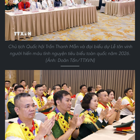
Chủ tịch Quốc hội Trần Thanh Mẫn và đại biểu dự Lễ tôn vinh
người hiến máu tình nguyện tiêu biểu toàn quốc năm 2026.
(Ảnh: Doãn Tấn/TTXVN)