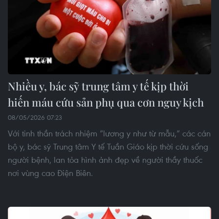
Nhiều y, bác sỹ trung tâm y tế kịp thời
hiến máu cứu sản phụ qua cơn nguy kịch
08/05/2026 07:23
Với tinh thần trách nhiệm “lương y như từ mẫu,” các cán
bộ y, bác sỹ Trung tâm Y tế Tuần Giáo kịp thời cứu sống
người bệnh, lan tỏa hình ảnh đẹp về người thầy thuốc
nơi vùng cao Điện Biên.