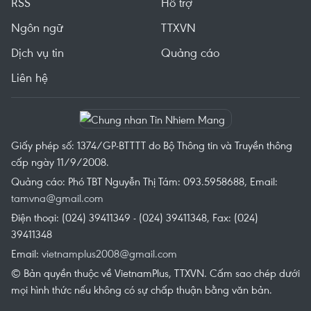
RSS
Hỗ trợ
Ngôn ngữ
TTXVN
Dịch vụ tin
Quảng cáo
Liên hệ
Giấy phép số: 1374/GP-BTTTT do Bộ Thông tin và Truyền thông
cấp ngày 11/9/2008.
Quảng cáo: Phó TBT Nguyễn Thị Tám: 093.5958688, Email:
tamvna@gmail.com
Điện thoại: (024) 39411349 - (024) 39411348, Fax: (024)
39411348
Email:
vietnamplus2008@gmail.com
© Bản quyền thuộc về VietnamPlus, TTXVN. Cấm sao chép dưới
mọi hình thức nếu không có sự chấp thuận bằng văn bản.