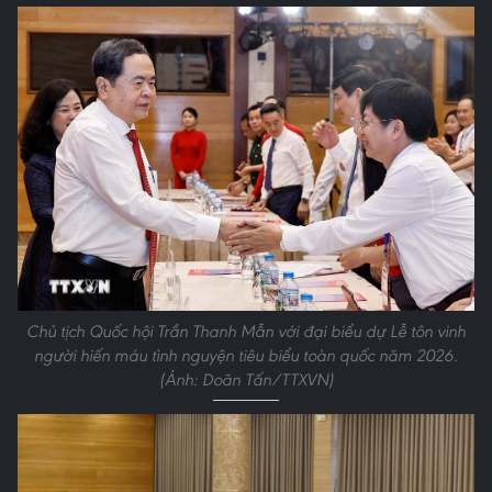
Chủ tịch Quốc hội Trần Thanh Mẫn với đại biểu dự Lễ tôn vinh
người hiến máu tình nguyện tiêu biểu toàn quốc năm 2026.
(Ảnh: Doãn Tấn/TTXVN)