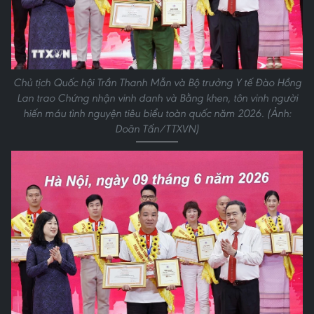
Chủ tịch Quốc hội Trần Thanh Mẫn và Bộ trưởng Y tế Đào Hồng
Lan trao Chứng nhận vinh danh và Bằng khen, tôn vinh người
hiến máu tình nguyện tiêu biểu toàn quốc năm 2026. (Ảnh:
Doãn Tấn/TTXVN)