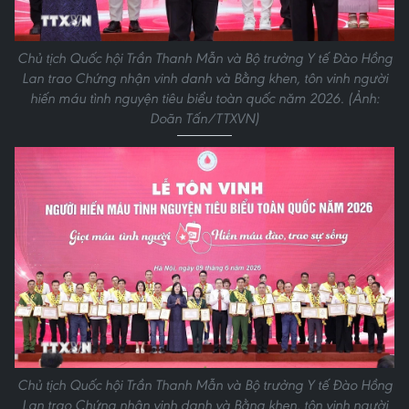
Chủ tịch Quốc hội Trần Thanh Mẫn và Bộ trưởng Y tế Đào Hồng
Lan trao Chứng nhận vinh danh và Bằng khen, tôn vinh người
hiến máu tình nguyện tiêu biểu toàn quốc năm 2026. (Ảnh:
Doãn Tấn/TTXVN)
Chủ tịch Quốc hội Trần Thanh Mẫn và Bộ trưởng Y tế Đào Hồng
Lan trao Chứng nhận vinh danh và Bằng khen, tôn vinh người