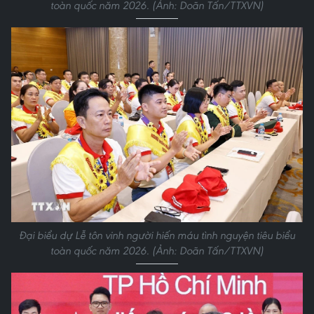
toàn quốc năm 2026. (Ảnh: Doãn Tấn/TTXVN)
Đại biểu dự Lễ tôn vinh người hiến máu tình nguyện tiêu biểu
toàn quốc năm 2026. (Ảnh: Doãn Tấn/TTXVN)