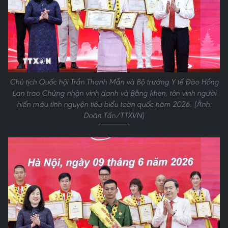
Chủ tịch Quốc hội Trần Thanh Mẫn và Bộ trưởng Y tế Đào Hồng
Lan trao Chứng nhận vinh danh và Bằng khen, tôn vinh người
hiến máu tình nguyện tiêu biểu toàn quốc năm 2026. (Ảnh:
Doãn Tấn/TTXVN)