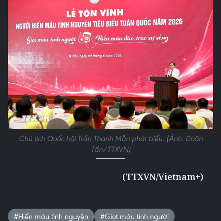
Chủ tịch Quốc hội Trần Thanh Mẫn phát biểu. (Ảnh: Doãn
Tấn/TTXVN)
(TTXVN/Vietnam+)
#Hiến máu tình nguyện
#Giọt máu tình người