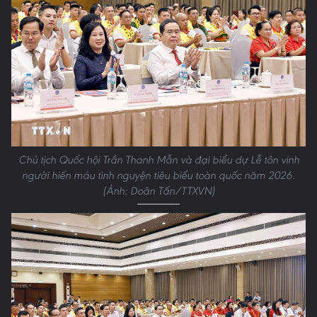
Chủ tịch Quốc hội Trần Thanh Mẫn và đại biểu dự Lễ tôn vinh
người hiến máu tình nguyện tiêu biểu toàn quốc năm 2026.
(Ảnh: Doãn Tấn/TTXVN)