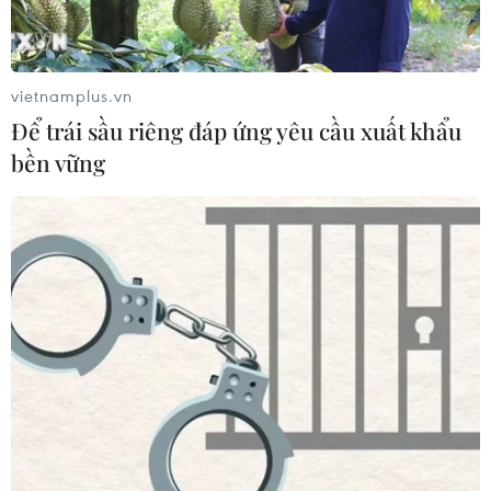
vietnamplus.vn
Để trái sầu riêng đáp ứng yêu cầu xuất khẩu
CƠ QUAN CHỦ QUẢN: THÔNG TẤN XÃ VIỆT NAM
bền vững
Tổng Biên tập: TRẦN TIẾN DUẨN
Phó Tổng Biên tập: NGUYỄN THỊ TÁM, KHÚC THANH
THỦY
Sở hữu trí tuệ
Quy định sử dụng
RSS
Hỗ trợ
Ngôn ngữ
TTXVN
Dịch vụ tin
Quảng cáo
Liên hệ