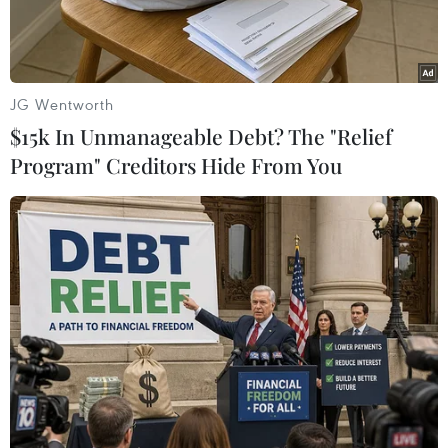
JG Wentworth
$15k In Unmanageable Debt? The "Relief
Program" Creditors Hide From You
Khách hàng giao dịch tại Hội sở chính Công ty Chứng khoán
Bảo Việt. (Ảnh: Trần Việt/TTXVN)
Kết thúc phiên giao dịch ngày 9/6, thị trường
chứng khoán lấy lại sắc xanh khi lực cầu tại
nhóm ngân hàng và tài chính giúp các chỉ số hồi