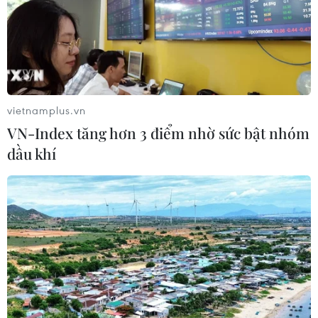
một năm cho thấy nhà đầu tư vẫn dè dặt và dòng tiền
chưa thực sự quay lại thị trường.
vietnamplus.vn
VN-Index tăng hơn 3 điểm nhờ sức bật nhóm
dầu khí
Chứng khoán ngày 4/6: VN-Index bật tăng