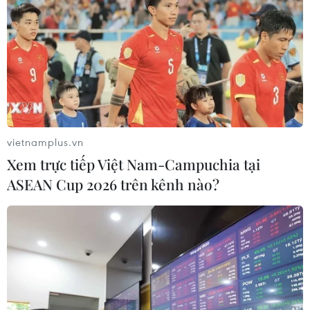
vietnamplus.vn
Xem trực tiếp Việt Nam-Campuchia tại
ASEAN Cup 2026 trên kênh nào?
VN-Index tăng phiên thứ hai liên tiếp,
dòng tiền vẫn thận trọng
05/06/2026 09:55
VN-Index tiếp tục đi lên nhờ lực đỡ từ nhóm cổ phiếu
trụ, song thanh khoản giảm xuống mức thấp nhất hơn