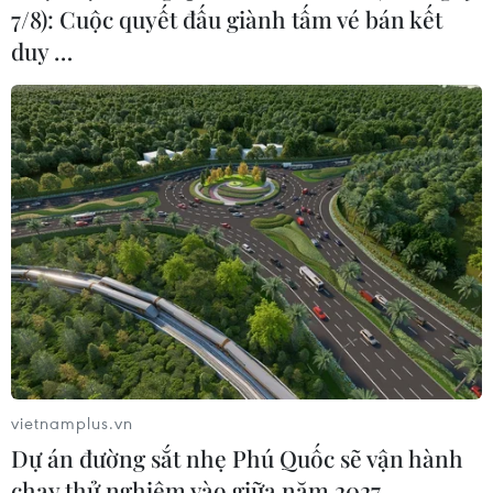
7/8): Cuộc quyết đấu giành tấm vé bán kết
duy …
vietnamplus.vn
Dự án đường sắt nhẹ Phú Quốc sẽ vận hành
chạy thử nghiệm vào giữa năm 2027