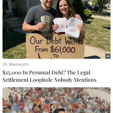
#thị trường chứng khoán
#VN-Index
#Nhà đầu tư
#Khối lượng giao dịch
TP. Hà Nội
JG Wentworth
Theo dõi VietnamPlus
$25,000 In Personal Debt? The Legal
Settlement Loophole Nobody Mentions
TIN LIÊN QUAN