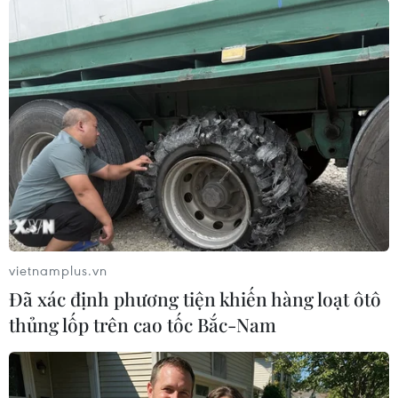
nghiêng hẳn về sắc đỏ với 509
mã giảm, trong khi chỉ có 208 mã
tăng; rổ VN30 cũng chìm trong áp
lực bán mạnh với 27 mã giảm, 2
mã tăng và 1 mã tham chiếu.
(TTXVN/Vietnam+)
vietnamplus.vn
Đã xác định phương tiện khiến hàng loạt ôtô
thủng lốp trên cao tốc Bắc-Nam