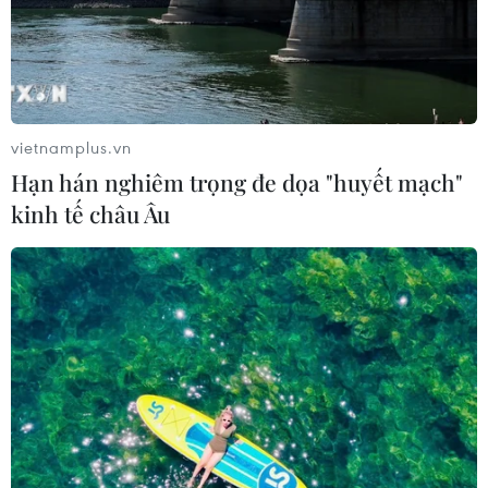
Chứng khoán 6/8: Cổ phiếu hóa chất
tăng trần, trắng bên bán giữa phiên
đỏ lửa
06/08/2026 09:40
vietnamplus.vn
Dow Jones lập đỉnh kỷ lục nhờ diễn
Hạn hán nghiêm trọng đe dọa "huyết mạch"
biến tích cực tại Trung Đông
kinh tế châu Âu
05/08/2026 23:27
Chứng khoán châu Á đồng loạt tăng
nhờ đà hồi phục của cổ phiếu công
nghệ
05/08/2026 11:00
Thị trường IPO Đông Nam Á nửa đầu