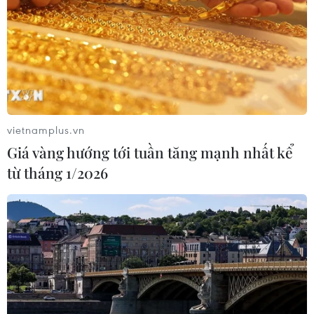
TIN CÙNG CHUYÊN MỤC
VN-Index tăng hơn 3 điểm nhờ sức
vietnamplus.vn
bật nhóm dầu khí
Giá vàng hướng tới tuần tăng mạnh nhất kể
07/08/2026 09:36
từ tháng 1/2026
Chứng khoán Mỹ rời đỉnh khi giá
năng lượng leo thang
06/08/2026 23:58