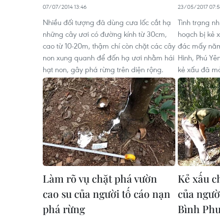
07/07/2014 13:46
23/05/2017 07:5
Nhiều đối tượng đã dùng cưa lốc cắt hạ
Tình trạng n
những cây ươi có đường kính từ 30cm,
hoạch bị kẻ 
cao từ 10-20m, thậm chí còn chặt các cây
đác mấy năm 
non xung quanh để đốn hạ ươi nhằm hái
Hinh, Phú Yên
hạt non, gây phá rừng trên diện rộng.
kẻ xấu đã m
​Làm rõ vụ chặt phá vườn
Kẻ xấu c
cao su của người tố cáo nạn
của ngườ
phá rừng
Bình Ph