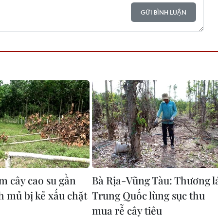
GỬI BÌNH LUẬN
m cây cao su gần
Bà Rịa-Vũng Tàu: Thương l
h mủ bị kẻ xấu chặt
Trung Quốc lùng sục thu
mua rễ cây tiêu