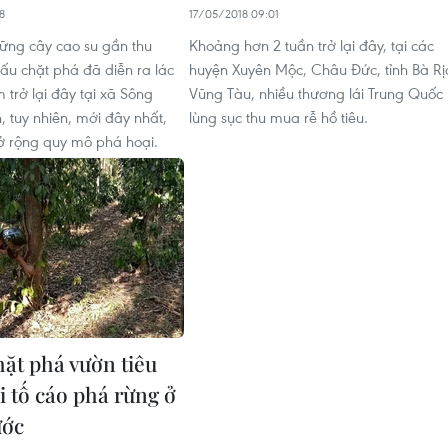
8
17/05/2018 09:01
hững cây cao su gần thu
Khoảng hơn 2 tuần trở lại đây, tại các
xấu chặt phá đã diễn ra lác
huyện Xuyên Mộc, Châu Đức, tỉnh Bà Rị
trở lại đây tại xã Sông
Vũng Tàu, nhiều thương lái Trung Quốc
, tuy nhiên, mới đây nhất,
lùng sục thu mua rễ hồ tiêu.
ở rộng quy mô phá hoại.
hặt phá vườn tiêu
i tố cáo phá rừng ở
ước