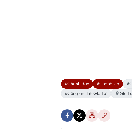
#Chanh dây
#Chanh leo
#C
#Công an tỉnh Gia Lai
Gia La