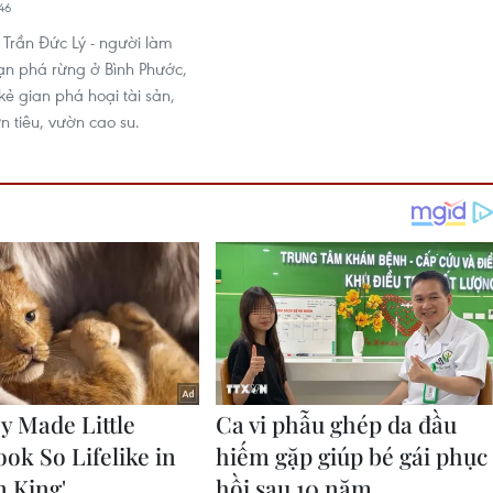
46
 Trần Đức Lý - người làm
ạn phá rừng ở Bình Phước,
kẻ gian phá hoại tài sản,
n tiêu, vườn cao su.