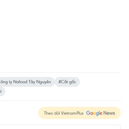
ông ty Nafood Tây Nguyên
#Cắt gốc
i
Theo dõi VietnamPlus