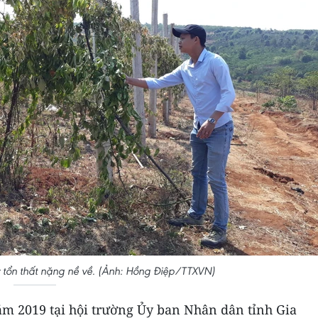
 tổn thất nặng nề về. (Ảnh: Hồng Điệp/TTXVN)
ăm 2019 tại hội trường Ủy ban Nhân dân tỉnh Gia