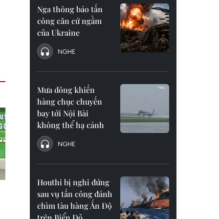
Nga thông báo tấn
công căn cứ ngầm
của Ukraine
NGHE
Mưa dông khiến
hàng chục chuyến
bay tới Nội Bài
không thể hạ cánh
NGHE
Houthi bị nghi đứng
sau vụ tấn công đánh
chìm tàu hàng Ấn Độ
trên Biển Đỏ