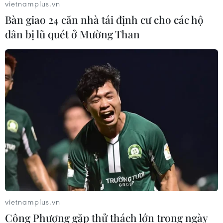
vietnamplus.vn
04/08/2026 04:16
Bàn giao 24 căn nhà tái định cư cho các hộ
dân bị lũ quét ở Mường Than
Tuyển thủ Indonesia cúi đầu thành
khẩn xin lỗi người hâm mộ xứ vạn
đảo
04/08/2026 03:17
ASEAN Cup 2026: "Chìa khóa" giúp
tuyển Việt Nam quật ngã Indonesia
04/08/2026 03:05
ASEAN Cup 2026: Đội tuyển Việt
Nam tạo "cơn địa chấn" trên truyền
vietnamplus.vn
thông khu vực
Công Phượng gặp thử thách lớn trong ngày