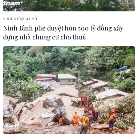
Xem thêm
vietnamplus.vn
Ninh Bình phê duyệt hơn 500 tỷ đồng xây
dựng nhà chung cư cho thuê
CƠ QUAN CHỦ QUẢN: THÔNG TẤN XÃ VIỆT NAM
Tổng Biên tập: TRẦN TIẾN DUẨN
Phó Tổng Biên tập: NGUYỄN THỊ TÁM, KHÚC THANH
THỦY
Sở hữu trí tuệ
Quy định sử dụng
RSS
Hỗ trợ
Ngôn ngữ
TTXVN
Dịch vụ tin
Quảng cáo