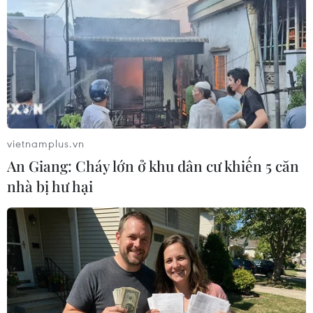
vietnamplus.vn
An Giang: Cháy lớn ở khu dân cư khiến 5 căn
nhà bị hư hại
HLV Park Hang Seo nói gì sau chiến thắng
đầu tay của Việt Nam?
08/11/2018 15:33
HLV Park Hang-seo cho biết: "Trong một số thời điểm,