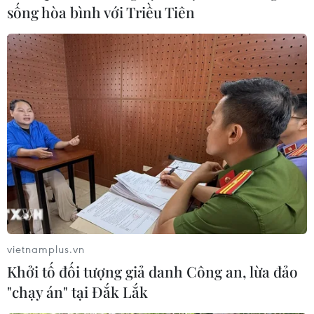
sống hòa bình với Triều Tiên
vietnamplus.vn
Khởi tố đối tượng giả danh Công an, lừa đảo
"chạy án" tại Đắk Lắk