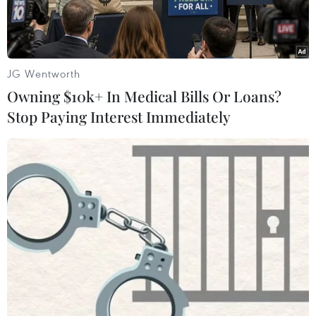
JG Wentworth
Owning $10k+ In Medical Bills Or Loans?
Stop Paying Interest Immediately
Trọng tài Turki Al Khudayr.
Ban tổ chức AFF Suzuki Cup 2018 đã chỉ định
trọng tài người Saudi Arabia, Turki Al Khudayr
bắt chính trận Việt Nam-Malaysia trên sân Mỹ
Đình ở lượt trận thứ 3 bảng A.