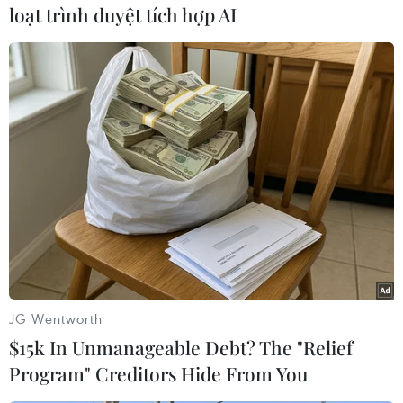
trong khi Việt Nam đứng thứ 3 với 3 điểm
loạt trình duyệt tích hợp AI
nhưng thi đấu ít hơn một trận./.
(Vietnam+)
JG Wentworth
$15k In Unmanageable Debt? The "Relief
Program" Creditors Hide From You