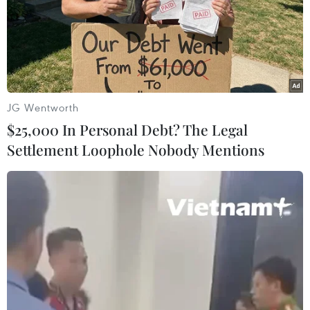
các cầu thủ đã không giữ được sự tập trung. Tuy nhiên,
như tôi đã nói điều quan trọng là 3 điểm và tôi hài lòng
về kết quả này."
JG Wentworth
$25,000 In Personal Debt? The Legal
Settlement Loophole Nobody Mentions
Lịch trực tiếp: Malaysia chạy đà cho trận