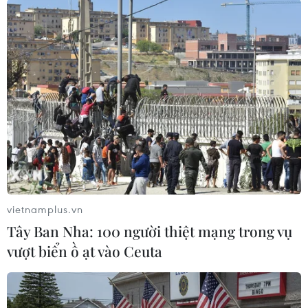
#Lịch thi đấu bóng đá
#AFF Suzuki Cup 2018
#Đội tuyển Việt Nam
#Tuyển Malaysia
#Link xem trực tiếp tuyển Việt Nam
#Trọng tài chính
#VTV6 trực tiếp
Malaysia
Theo dõi VietnamPlus
vietnamplus.vn
Tây Ban Nha: 100 người thiệt mạng trong vụ
vượt biển ồ ạt vào Ceuta
TIN LIÊN QUAN