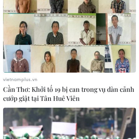
thành công ngư dân gặp tai nạn trên
biển
07/08/2026 13:38
Nứt núi, Thanh Hóa sơ tán khẩn cấp
nhiều hộ dân
07/08/2026 13:17
vietnamplus.vn
Cắt giảm, đơn giản hóa thủ tục hành
Cần Thơ: Khởi tố 19 bị can trong vụ dàn cảnh
chính dựa trên dữ liệu phải đảm bảo
cướp giật tại Tân Huê Viên
thực chất
07/08/2026 13:12
Vĩnh Long huy động nhiều nguồn tư