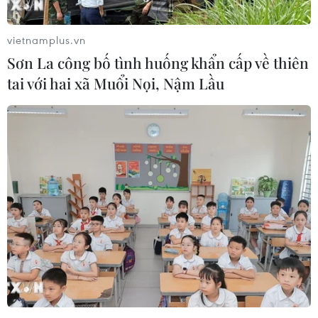
Gỡ "điểm nghẽn" ở cấp cơ sở
vietnamplus.vn
08/08/2026 01:46
Sơn La công bố tình huống khẩn cấp về thiên
tai với hai xã Muổi Nọi, Nậm Lầu
Cần Thơ: Khởi tố 19 bị can trong vụ
dàn cảnh cướp giật tại Tân Huê Viên
08/08/2026 01:33
TP Hồ Chí Minh: Bắt khẩn cấp bảo
mẫu có hành vi bạo hành trẻ tại
trường mầm non
08/08/2026 01:33