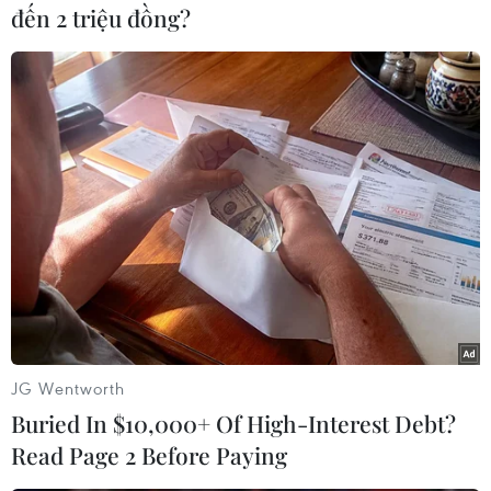
(TTXVN)
đến 2 triệu đồng?
JG Wentworth
#An sinh xã hội
#Nghị quyết
#Bảo hiểm xã hội
Buried In $10,000+ Of High-Interest Debt?
#Thu nhập
Việt Nam
Read Page 2 Before Paying