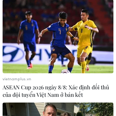
Theo dõi VietnamPlus
TIN CÙNG CHUYÊN MỤC
Ghe gỗ phát nổ trên sông Sài Gòn
khiến một người thiệt mạng
vietnamplus.vn
08/08/2026 04:44
ASEAN Cup 2026 ngày 8/8: Xác định đối thủ
của đội tuyển Việt Nam ở bán kết
Dự án Sân bay Phú Quốc tăng tốc thi
công, sẽ cán mốc vận hành từ tháng