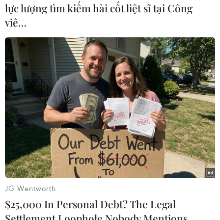
nhiều nước châu Phi khác./.
lực lượng tìm kiếm hài cốt liệt sĩ tại Công
viê…
(TTXVN/Vietnam+)
JG Wentworth
$25,000 In Personal Debt? The Legal
Settlement Loophole Nobody Mentions
#Châu Phi
#Công nghệ thông tin
#Di động