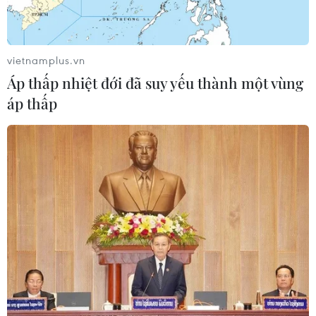
thiết lập số dư an toàn của con cái
06/08/2026 23:44
vietnamplus.vn
Áp thấp nhiệt đới đã suy yếu thành một vùng
ChatGPT cung cấp tính năng chat
áp thấp
không giới hạn cho người dùng miễn
phí
06/08/2026 23:32
Phát hiện lỗ hổng bảo mật nghiêm
trọng trên loạt trình duyệt tích hợp
AI
06/08/2026 15:57
Thành lập Hội đồng cấp Nhà nước