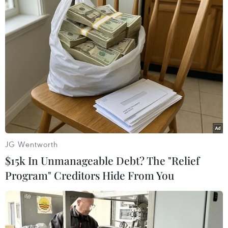
Trung Quốc: E-Town Bắc Kinh
hướng tới trở thành trung tâm AI
toàn cầu năm 2030
08/08/2026 02:11
Việt Nam vượt xa mức trung bình
toàn cầu về ứng dụng AI trong công
việc
07/08/2026 23:38
JG Wentworth
$15k In Unmanageable Debt? The "Relief
Naver và NVIDIA tăng tốc xây dựng
Program" Creditors Hide From You
“Nhà máy AI,” hướng tới doanh thu
từ năm 2027
07/08/2026 13:01