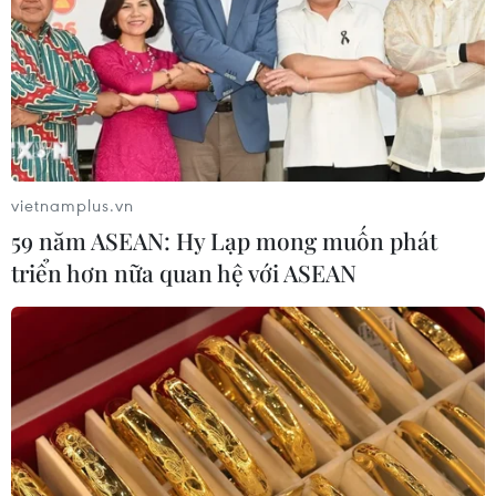
THỦY
Sở hữu trí tuệ
Quy định sử dụng
RSS
Hỗ trợ
Ngôn ngữ
TTXVN
Dịch vụ tin
Quảng cáo
vietnamplus.vn
Liên hệ
59 năm ASEAN: Hy Lạp mong muốn phát
triển hơn nữa quan hệ với ASEAN
Giấy phép số: 1374/GP-BTTTT do Bộ Thông tin và Truyền thông
cấp ngày 11/9/2008.
Quảng cáo: Phó TBT Nguyễn Thị Tám: 093.5958688, Email:
tamvna@gmail.com
Điện thoại: (024) 39411349 - (024) 39411348, Fax: (024)
39411348