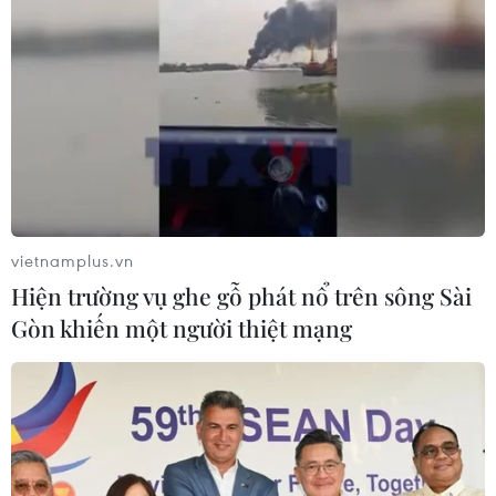
Chọn đúng đầu tàu: Danh mục
doanh nghiệp nhà nước mạnh và bài
toán giao nhiệm vụ
06/08/2026 00:56
Xem thêm
vietnamplus.vn
Hiện trường vụ ghe gỗ phát nổ trên sông Sài
Gòn khiến một người thiệt mạng
CƠ QUAN CHỦ QUẢN: THÔNG TẤN XÃ VIỆT NAM
Tổng Biên tập: TRẦN TIẾN DUẨN
Phó Tổng Biên tập: NGUYỄN THỊ TÁM, KHÚC THANH