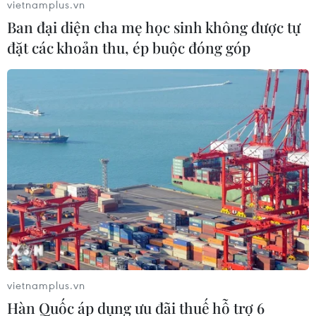
liệt sỹ còn thiếu thông tin.
vietnamplus.vn
Ban đại diện cha mẹ học sinh không được tự
đặt các khoản thu, ép buộc đóng góp
Đủ căn cứ xác định có mộ liệt sỹ tập thể
tại Công viên Lê Thị Riêng
vietnamplus.vn
Hàn Quốc áp dụng ưu đãi thuế hỗ trợ 6
08/06/2026 07:41