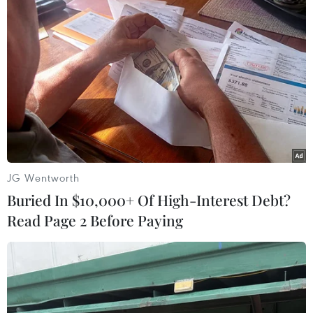
(TTXVN/Vietnam+)
JG Wentworth
Buried In $10,000+ Of High-Interest Debt?
Read Page 2 Before Paying
#Hài cốt liệt sỹ
#Giám định ADN hài cốt liệt sỹ
#hài cốt các Liệt sỹ