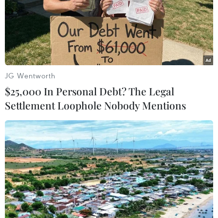
86 tuổi vẫn đi lấy mẫu ADN, gần 80
năm nuôi hy vọng tìm người cậu liệt sĩ
Hành trình nối những cuộc đoàn viên, đưa các
Anh hùng liệt sỹ về với gia đình
JG Wentworth
$25,000 In Personal Debt? The Legal
Settlement Loophole Nobody Mentions
TIN LIÊN QUAN