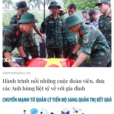
Xem thêm
CƠ QUAN CHỦ QUẢN: THÔNG TẤN XÃ VIỆT NAM
Tổng Biên tập: TRẦN TIẾN DUẨN
Phó Tổng Biên tập: NGUYỄN THỊ TÁM, KHÚC THANH
vietnamplus.vn
THỦY
Hành trình nối những cuộc đoàn viên, đưa
các Anh hùng liệt sỹ về với gia đình
Sở hữu trí tuệ
Quy định sử dụng
RSS
Hỗ trợ
Ngôn ngữ
TTXVN