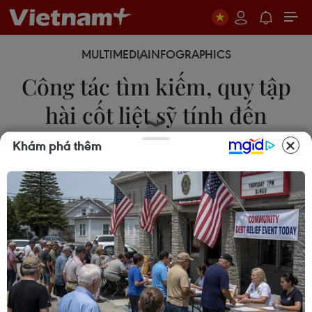
MULTIMEDIA
INFOGRAPHICS
Công tác tìm kiếm, quy tập
hài cốt liệt sỹ tính đến
9/6/2026
Khám phá thêm
09/06/2026 13:23
Tính đến 9/6/2026 đã tìm kiếm, quy tập được
1.109 hài cốt liệt sỹ (trong nước 242, Lào 173,
Campuchia 694) và 2 mộ liệt sỹ tập thể tại Tuyên
Quang.