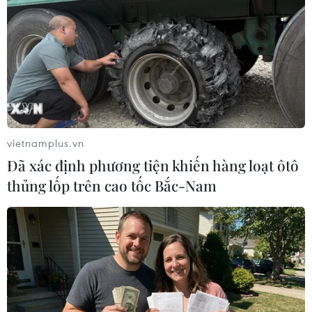
Theo dõi VietnamPlus
vietnamplus.vn
CHIẾN DỊCH 500 NGÀY ĐÊM QUY TẬP HÀI CỐT
Đã xác định phương tiện khiến hàng loạt ôtô
LIỆT SỸ
thủng lốp trên cao tốc Bắc-Nam
Đà Nẵng: Tìm thấy 3 bộ hài cốt liệt sỹ từ nguồn
tin của người dân
Khánh Hòa đẩy mạnh tìm kiếm, quy tập và xác
định danh tính hài cốt liệt sỹ
Quân khu 7 đẩy mạnh ứng dụng khoa học-công
nghệ trong tìm kiếm, quy tập hài cốt liệt sỹ