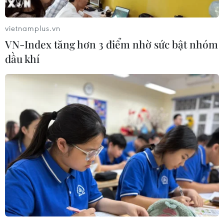
vietnamplus.vn
VN-Index tăng hơn 3 điểm nhờ sức bật nhóm
dầu khí
Phú Thọ lấy mẫu ADN xác định danh tính
24 hài cốt liệt sỹ chưa rõ thông tin
09/06/2026 03:18
Việc lấy mẫu ADN hài cốt liệt sỹ tại Nghĩa trang liệt sỹ
Thái Bình phục vụ công tác giám định, đối chiếu với cơ
sở dữ liệu thân nhân, từ đó xác định danh tính hài cốt