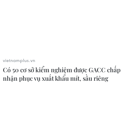
hóa và ngành dịch vụ tiêu dùng tăng
13,1% trong 7 tháng
05/08/2026 03:26
Hà Nội nằm trong
nhóm 10 thành phố hàng đầu thế
giới về ẩm thực đường phố
vietnamplus.vn
05/08/2026 03:11
Có 50 cơ sở kiểm nghiệm được GACC chấp
nhận phục vụ xuất khẩu mít, sầu riêng
Quan hệ Đối tác chiến
lược toàn diện Việt Nam-Thái Lan
04/08/2026 23:22
Chỉ số sản xuất công