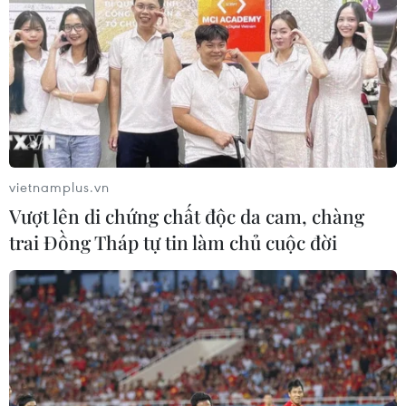
chứng chỉ LEED Gold
05/06/2026 12:00
Hai điểm đến của Flamingo lọt danh
sách resort phục vụ hội nghị tiêu
biểu 2025
11/04/2026 01:00
vietnamplus.vn
Vượt lên di chứng chất độc da cam, chàng
Quảng bá điểm đến Việt Nam tại
trai Đồng Tháp tự tin làm chủ cuộc đời
triển lãm quốc tế THAIFEX-HOREC
ASIA 2026
12/03/2026 12:39
Các khách sạn siêu sang toàn
cầu thiết lập mức giá kỷ lục mới