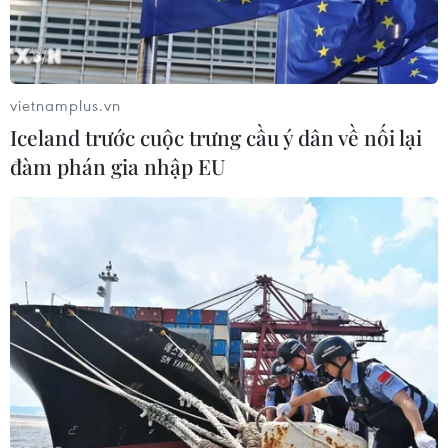
TIN LIÊN QUAN
vietnamplus.vn
Iceland trước cuộc trưng cầu ý dân về nối lại
đàm phán gia nhập EU
Lễ hội cigar Habano: Giới thiệu
những điếu cigar thượng hạng
01/03/2017 09:25
Ngoài việc giới thiệu những sản phẩm mới cùng đổ thủ