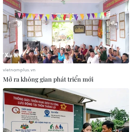
Nhật Bản xây dựng khách sạn sang
trọng tại tất cả 35 công viên quốc gia
16/08/2024 07:13
Việt Nam được chọn là quốc gia đối
tác của Triển lãm IHE 2024
04/08/2024 00:44
vietnamplus.vn
Mở ra không gian phát triển mới
Xem thêm
CƠ QUAN CHỦ QUẢN: THÔNG TẤN XÃ VIỆT NAM