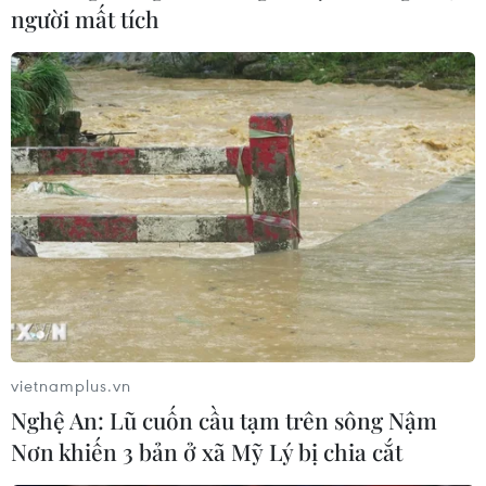
người mất tích
Cuba chuẩn bị khánh thành khách sạn
siêu sang đầu tiên
14/03/2017 01:27
Cuba sẽ khai trương khách sạn cấp trên 5 sao đầu tiên
với tên gọi Manzana Kempinski tại đại lộ Prado, trung
tâm của khu phố cổ ở thủ đô La Habana.
vietnamplus.vn
Nghệ An: Lũ cuốn cầu tạm trên sông Nậm
Nơn khiến 3 bản ở xã Mỹ Lý bị chia cắt