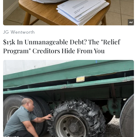
JG Wentworth
$15k In Unmanageable Debt? The "Relief
Program" Creditors Hide From You
Ảnh minh họa. (Nguồn: Hotel News Resource)
Một khách sạn siêu sang đầu tiên đã đi vào hoạt
động tại thủ đô La Habana, Cuba, ngày 22/5.
Khách sạn 5 sao Grand Hotel Manzana với 246
phòng - trong đó có 172 phòng tiêu chuẩn và 50
phòng cao cấp, 4 quầy ba, 2 nhà hàng và một bể