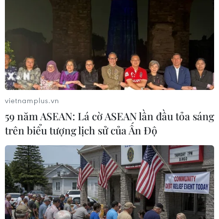
vietnamplus.vn
59 năm ASEAN: Lá cờ ASEAN lần đầu tỏa sáng
trên biểu tượng lịch sử của Ấn Độ
#Du lịch
#Khách sạn
#Nhà nghỉ
#Khu nghỉ dưỡng
#Bất động sản
#Tiêu chuẩn 5 sao
#tin tức
#tin tức mới nhất
#tin tức 24h
#tin tức mới nhất trong ngày
#tin tức thời sự