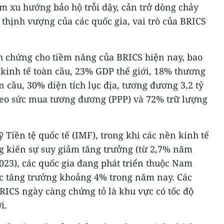
èm xu hướng bảo hộ trỗi dậy, cản trở dòng chảy
 thịnh vượng của các quốc gia, vai trò của BRICS
.
nh chứng cho tiềm năng của BRICS hiện nay, bao
inh tế toàn cầu, 23% GDP thế giới, 18% thương
n cầu, 30% diện tích lục địa, tương đương 3,2 tỷ
eo sức mua tương đương (PPP) và 72% trữ lượng
 Tiền tệ quốc tế (IMF), trong khi các nền kinh tế
 kiến sự suy giảm tăng trưởng (từ 2,7% năm
23), các quốc gia đang phát triển thuộc Nam
ức tăng trưởng khoảng 4% trong năm nay. Các
RICS ngày càng chứng tỏ là khu vực có tốc độ
i.