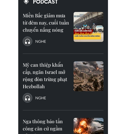
PODCAST
Miền Bắc giảm mưa
từ đêm nay, cuối tuần
chuyển nắng nóng
NGHE
Mỹ can thiệp khẩn
cấp, ngăn Israel mở
rộng đòn trừng phạt
Hezbollah
NGHE
Nga thông báo tấn
công căn cứ ngầm