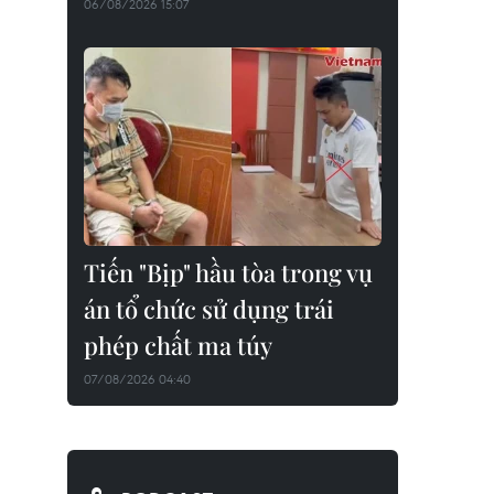
06/08/2026 15:07
Tiến "Bịp" hầu tòa trong vụ
án tổ chức sử dụng trái
phép chất ma túy
07/08/2026 04:40