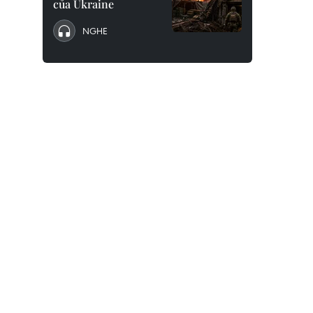
của Ukraine
NGHE