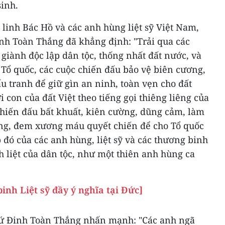
sinh.
 linh Bác Hồ và các anh hùng liệt sỹ Việt Nam,
inh Toàn Thắng đã khẳng định: "Trải qua các
giành độc lập dân tộc, thống nhất đất nước, và
 Tổ quốc, các cuộc chiến đấu bảo vệ biên cương,
ấu tranh để giữ gìn an ninh, toàn vẹn cho đất
 con của đất Việt theo tiếng gọi thiêng liêng của
chiến đấu bất khuất, kiên cường, dũng cảm, làm
ùng, đem xương máu quyết chiến để cho Tổ quốc
đó của các anh hùng, liệt sỹ và các thương binh
h liệt của dân tộc, như một thiên anh hùng ca
nh Liệt sỹ đầy ý nghĩa tại Đức]
i sứ Đinh Toàn Thắng nhấn mạnh: "Các anh ngã