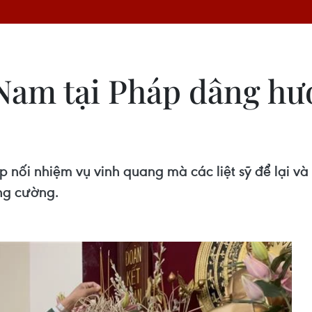
 Nam tại Pháp dâng hươ
 nối nhiệm vụ vinh quang mà các liệt sỹ để lại v
ng cường.