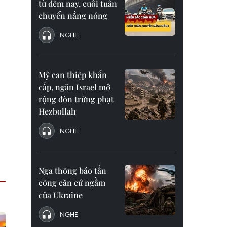
từ đêm nay, cuối tuần
chuyển nắng nóng
NGHE
Mỹ can thiệp khẩn
cấp, ngăn Israel mở
rộng đòn trừng phạt
Hezbollah
NGHE
Nga thông báo tấn
công căn cứ ngầm
của Ukraine
NGHE