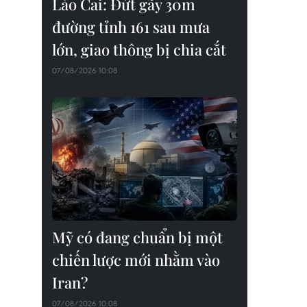
Lào Cai: Đứt gãy 30m
đường tỉnh 161 sau mưa
lớn, giao thông bị chia cắt
07/08/2026 10:08
Mỹ có đang chuẩn bị một
chiến lược mới nhằm vào
Iran?
07/08/2026 10:08