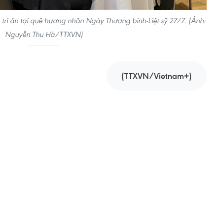
 tri ân tại quê hương nhân Ngày Thương binh-Liệt sỹ 27/7. (Ảnh:
Nguyễn Thu Hà/TTXVN)
(TTXVN/Vietnam+)