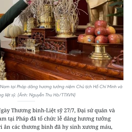
t Nam tại Pháp dâng hương tưởng niệm Chủ tịch Hồ Chí Minh và
g liệt sỹ. (Ảnh: Nguyễn Thu Hà/TTXVN)
ày Thương binh-Liệt sỹ 27/7, Đại sứ quán và
Nam tại Pháp đã tổ chức lễ dâng hương tưởng
tri ân các thương binh đã hy sinh xương máu,