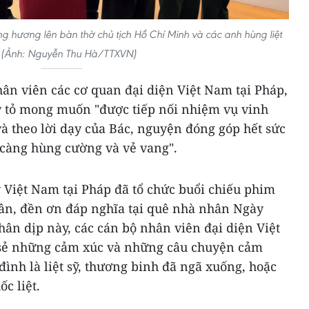
g hương lên bàn thờ chủ tịch Hồ Chí Minh và các anh hùng liệt
. (Ảnh: Nguyễn Thu Hà/TTXVN)
ân viên các cơ quan đại diện Việt Nam tại Pháp,
 tỏ mong muốn "được tiếp nối nhiệm vụ vinh
 và theo lời dạy của Bác, nguyện đóng góp hết sức
càng hùng cường và vẻ vang".
 Việt Nam tại Pháp đã tổ chức buổi chiếu phim
ri ân, đền ơn đáp nghĩa tại quê nhà nhân Ngày
hân dịp này, các cán bộ nhân viên đại diện Việt
 sẻ những cảm xúc và những câu chuyện cảm
đình là liệt sỹ, thương binh đã ngã xuống, hoặc
c liệt.