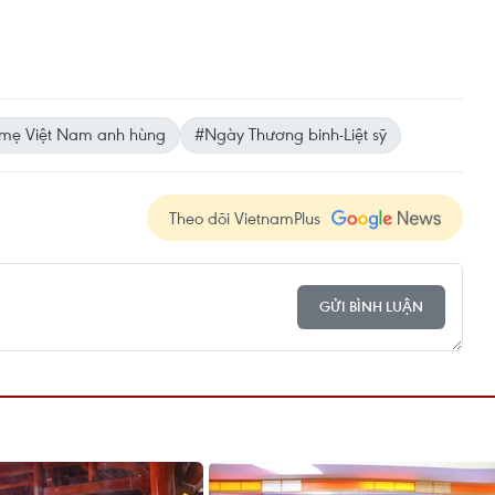
mẹ Việt Nam anh hùng
#Ngày Thương binh-Liệt sỹ
Theo dõi VietnamPlus
GỬI BÌNH LUẬN