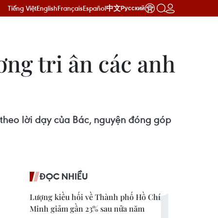
Tiếng Việt
English
Français
Español
中文
Русский
ng tri ân các anh
à theo lời dạy của Bác, nguyện đóng góp
ĐỌC NHIỀU
Lượng kiều hối về Thành phố Hồ Chí
Minh giảm gần 23% sau nửa năm