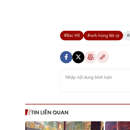
#Bác Hồ
#anh hùng liệt sỹ
#
TIN LIÊN QUAN