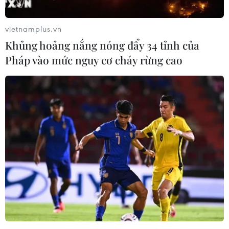
vietnamplus.vn
Khủng hoảng nắng nóng đẩy 34 tỉnh của
Pháp vào mức nguy cơ cháy rừng cao
Vụ giết bác ruột để lấy trộm tài sản: Biểu
dương đơn vị phá án
24/02/2020 10:34
Vì biết gia đình bà Nguyễn Thị Nhung chuẩn bị xây
nhà, lại có két sắt trong phòng ngủ, Hưng đang cần số
tiền lớn chi trả việc cá nhân nên đối tượng đã ra tay với
bác ruột của mình.