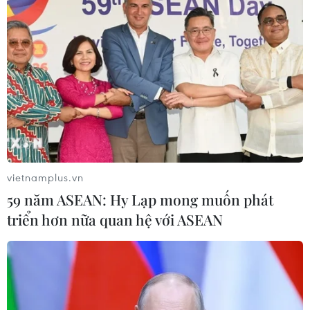
Tây Ninh cảnh báo giả mạo cơ quan
đăng ký kinh doanh để lừa đảo
doanh nghiệp
07/08/2026 08:38
Tiến "Bịp" hầu tòa trong vụ
án tổ chức sử dụng trái phép chất ma
vietnamplus.vn
túy
59 năm ASEAN: Hy Lạp mong muốn phát
07/08/2026 04:40
triển hơn nữa quan hệ với ASEAN
Khởi tố đối tượng giả danh Công an,
lừa đảo "chạy án" tại Đắk Lắk
06/08/2026 15:07