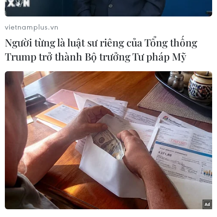
Trong lúc ăn nhậu, giữa ông Sơn và anh Hà xảy
ra cãi nhau về chuyện không để lại phần cơm
vietnamplus.vn
cho ông Sơn. Hai bên cự cãi, anh Hà dùng lời lẽ
Người từng là luật sư riêng của Tổng thống
xúc phạm ông Sơn. Lúc này, Mạnh nằm trên
Trump trở thành Bộ trưởng Tư pháp Mỹ
võng nghe anh Hà chửi ông Sơn nên đứng dậy
lấy một con dao nhọn tự chế dài 27 cm bỏ vào
túi quần đến hỏi chuyện.
[Án mạng ở Lâm Đồng: Bắt khẩn cấp nghi
phạm tài xế giết bà chủ]
Anh Hà tiếp tục chửi thề và cầm ghế nhựa đánh
vào Mạnh. Bị đánh bất ngờ, Mạnh đưa tay trái
lên đỡ, đồng thời dùng tay phải rút dao đâm vào
mạn sườn trái anh Hà khiến nạn nhân gục tại
chỗ. Mọi người liền đưa anh Hà đi cấp cứu
nhưng do vết thương quá nặng nên đã tử vong