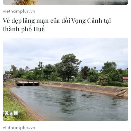
đảo chiếm đoạt 15 tỷ đồng
05/08/2026 11:36
vietnamplus.vn
Vẻ đẹp lãng mạn của đồi Vọng Cảnh tại
thành phố Huế
Xem thêm
CƠ QUAN CHỦ QUẢN: THÔNG TẤN XÃ VIỆT NAM
Tổng Biên tập: TRẦN TIẾN DUẨN
Phó Tổng Biên tập: NGUYỄN THỊ TÁM, KHÚC THANH
THỦY
Sở hữu trí tuệ
Quy định sử dụng
vietnamplus.vn