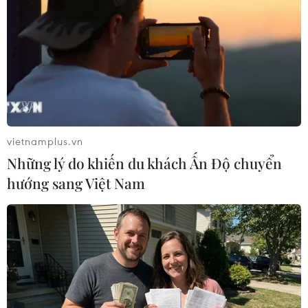
bắt tạm giam 11 đối tượng liên quan đến vụ án "Tuấn
Khỉ'."
vietnamplus.vn
Những lý do khiến du khách Ấn Độ chuyển
hướng sang Việt Nam
Khởi tố vụ án, bắt khẩn cấp đối tượng đâm
nghệ sỹ opera Vũ Mạnh Dũng