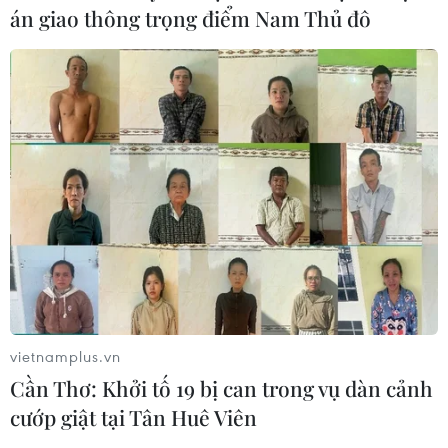
án giao thông trọng điểm Nam Thủ đô
08/08/2026 01:33
TP Hồ Chí Minh: Bắt khẩn cấp bảo
mẫu có hành vi bạo hành trẻ tại
trường mầm non
08/08/2026 01:33
Bổ sung một số chức danh có thẩm
quyền xử phạt vi phạm hành chính
từ ngày 26/9
07/08/2026 23:00
vietnamplus.vn
Cần Thơ: Khởi tố 19 bị can trong vụ dàn cảnh
Bế mạc Hội thi lực lượng tham gia
cướp giật tại Tân Huê Viên
bảo vệ an ninh, trật tự ở cơ sở giỏi