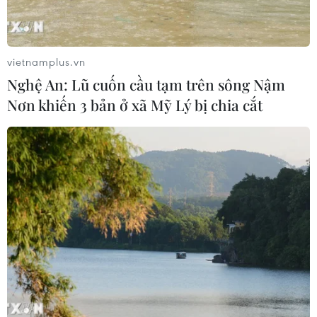
khống hồ sơ bảo hiểm y tế ở Đắk Lắk
05/08/2026 14:55
vietnamplus.vn
Nghệ An: Lũ cuốn cầu tạm trên sông Nậm
Vận chuyển quá cảnh hàng giả và
Nơn khiến 3 bản ở xã Mỹ Lý bị chia cắt
xâm phạm sở hữu trí tuệ diễn biến
phức tạp
05/08/2026 13:44
24 năm tù cho đôi vợ chồng tổ chức
“bay lắc” trong quán karaoke
05/08/2026 13:41
Lập kênh TikTok khởi nghiệp, lừa