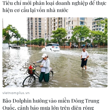
05/08/2026 10:54
Tiêu chí mới phân loại doanh nghiệp để thực
hiện cơ cấu lại vốn nhà nước
Thành phố Hồ Chí Minh: Hàng chục
cột điện án ngữ giữa đường Chu Văn
An
05/08/2026 09:21
Dự án đường bộ cao tốc Gia Nghĩa-
Chơn Thành "đội vốn" hơn 350 tỷ
đồng
05/08/2026 09:06
Xem thêm
vietnamplus.vn
Bão Dolphin hướng vào miền Đông Trung
Quốc, cảnh báo mưa lớn trên diện rộng