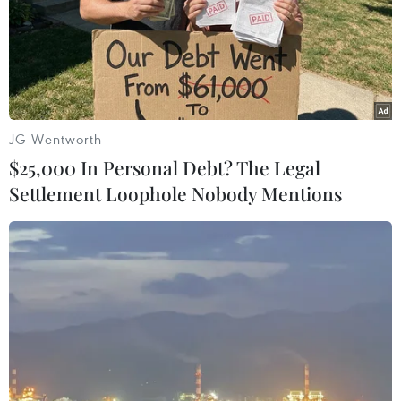
Va chạm giữa xe đầu kéo và môtô tại Đắk Lắk
khiến hai người thương vong
Đồng Nai: Vướng mặt bằng, tuyến đường hơn
900 tỷ đồng tiềm ẩn nguy cơ tai nạn
JG Wentworth
$25,000 In Personal Debt? The Legal
Settlement Loophole Nobody Mentions
TIN LIÊN QUAN