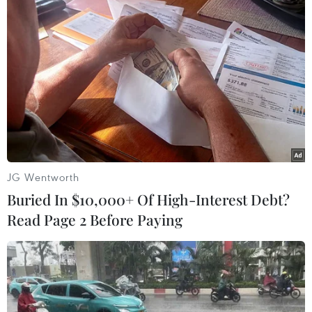
luồng trên.
(TTXVN/Vietnam+)
JG Wentworth
Buried In $10,000+ Of High-Interest Debt?
Read Page 2 Before Paying