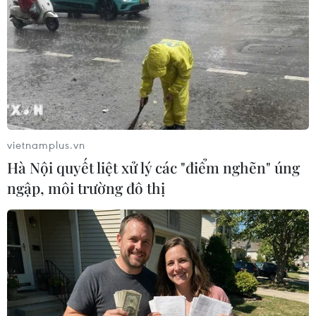
#Cục Cảnh sát giao thông
#Phân làn
#Bộ Công an
Theo dõi VietnamPlus
vietnamplus.vn
An toàn Giao thông
Hà Nội quyết liệt xử lý các "điểm nghẽn" úng
ngập, môi trường đô thị
Cần xử lý dứt điểm việc tập kết gỗ ở hành lang
an toàn giao thông Quốc lộ 22B
Xe tải cẩu tông sập cầu Đắk Lung tại Đồng Nai,
hai người thoát nạn
Hà Nội điều chỉnh tổ chức giao thông trên phố
Trần Hưng Đạo, Trần Khánh Dư