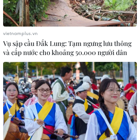
vietnamplus.vn
Vụ sập cầu Đắk Lung: Tạm ngưng lưu thông
và cấp nước cho khoảng 50.000 người dân
TIN CÙNG CHUYÊN MỤC