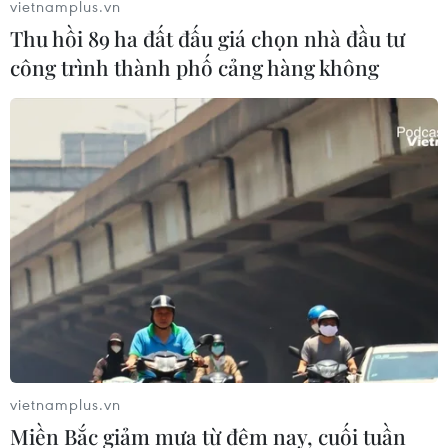
vietnamplus.vn
Thu hồi 89 ha đất đấu giá chọn nhà đầu tư
công trình thành phố cảng hàng không
Thí điểm phân làn đường
trên 2 tuyến cao tốc Hà Nội-Hải Phòng,
vietnamplus.vn
Pháp Vân-Cầu Giẽ
Miền Bắc giảm mưa từ đêm nay, cuối tuần