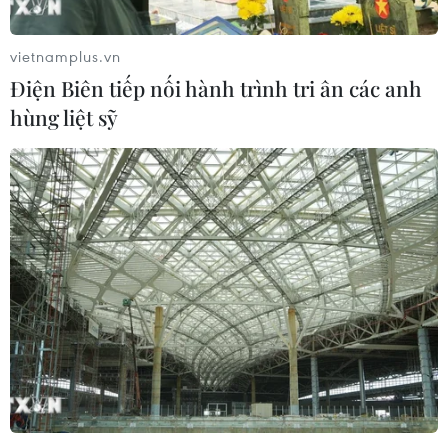
vietnamplus.vn
Điện Biên tiếp nối hành trình tri ân các anh
hùng liệt sỹ
Ngày đầu thí điểm phân làn, tốc độ xe cao
tốc: Tài xế xe tải chấp hành nghiêm chỉnh
15/08/2025 07:42
Các tài xế xe tải đều chấp hành nghiêm trong ngày đầu
thí điểm phân làn, tốc độ xe đi trên cao tốc Hà Nội-Hải
Phòng và Pháp Vân-Cầu Giẽ, giúp lưu thông an toàn và
thông suốt.