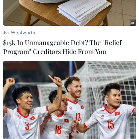
120km/h.
JG Wentworth
$15k In Unmanageable Debt? The "Relief
Program" Creditors Hide From You
Phương tiện lưu thông trên tuyến cao tốc Nội Bài-Lào Cai. (Ảnh:
PV/Vietnam+)
Sáng 20/9, đại diện Cục Cảnh sát giao thông (Bộ
Công an) cho biết vừa có văn bản đề nghị Cục
Đường bộ Việt Nam tiếp tục phân làn, phân
luồng phương tiện trên 8 đoạn tuyến cao tốc 4