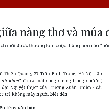
iữa nàng thơ và múa 
ách mời được thưởng lãm cuộc thăng hoa của “nàng
hồ Thiền Quang, 37 Trần Bình Trọng, Hà Nội, tập
tinh khôn"
đã ra mắt công chúng trong chương
g đại Nguyệt thực" của Trương Xuân Thiên - cái
ọc trẻ không mấy người biết đến.
rên từng văn bản