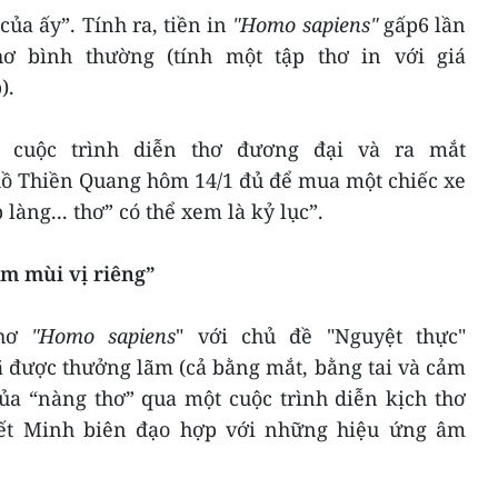
 của ấy”. Tính ra, tiền in
"Homo sapiens"
gấp6 lần
ơ bình thường (tính một tập thơ in với giá
).
 cuộc trình diễn thơ đương đại và ra mắt
hồ Thiền Quang hôm 14/1 đủ để mua một chiếc xe
àng... thơ” có thể xem là kỷ lục”.
m mùi vị riêng”
thơ
"Homo sapiens
" với chủ đề "Nguyệt thực"
ã được thưởng lãm (cả bằng mắt, bằng tai và cảm
ủa “nàng thơ” qua một cuộc trình diễn kịch thơ
yết Minh biên đạo hợp với những hiệu ứng âm