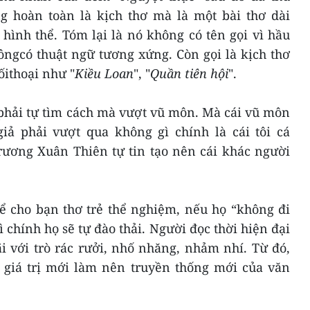
 hoàn toàn là kịch thơ mà là một bài thơ dài
hình thể. Tóm lại là nó không có tên gọi vì hầu
ngcó thuật ngữ tương xứng. Còn gọi là kịch thơ
ốithoại như "
Kiều Loan
", "
Quần tiên hội
".
phải tự tìm cách mà vượt vũ môn. Mà cái vũ môn
iả phải vượt qua không gì chính là cái tôi cá
rương Xuân Thiên tự tin tạo nên cái khác người
ể cho bạn thơ trẻ thể nghiệm, nếu họ “không đi
ì chính họ sẽ tự đào thải. Người đọc thời hiện đại
 với trò rác rưởi, nhố nhăng, nhảm nhí. Từ đó,
t giá trị mới làm nên truyền thống mới của văn