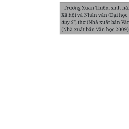
Trương Xuân Thiên, sinh năm
Xã hội và Nhân văn (Đại học 
duy S"
, thơ (Nhà xuất bản Vă
(Nhà xuất bản Văn học 2009)