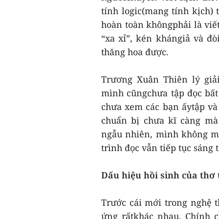
tính logic(mang tính kịch)
hoàn toàn khôngphải là viết
“xa xỉ”, kén khángiả và đò
thăng hoa được.
Trương Xuân Thiên lý giả
mình cũngchưa tập đọc bất
chưa xem các bạn ấytập và
chuẩn bị chưa kĩ càng mà
ngẫu nhiên, mình không m
trình đọc vẫn tiếp tục sáng 
Dấu hiệu hồi sinh của thơ
Trước cái mới trong nghệ 
ứng rấtkhác nhau. Chính 