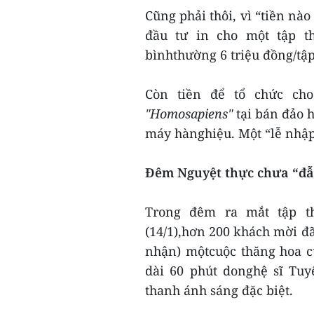
Cũng phải thôi, vì “tiền nào
đầu tư in cho một tập th
bìnhthường 6 triệu đồng/tập
Còn tiền để tổ chức cho
"Homosapiens"
tại bán đảo 
máy hànghiệu. Một “lễ nhập l
Đêm Nguyệt thực chưa “đẫ
Trong đêm ra mắt tập 
(14/1),hơn 200 khách mời đ
nhận) mộtcuộc thăng hoa c
dài 60 phút donghệ sĩ Tu
thanh ánh sáng đặc biệt.