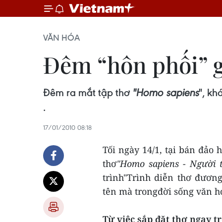
VĂN HÓA
Đêm “hôn phối” g
Đêm ra mắt tập thơ
"Homo sapiens
", kh
.
17/01/2010 08:18
Tối ngày 14/1, tại bán đảo 
thơ
"Homo sapiens - Người 
trình"Trình diễn thơ đươn
tên mà trongđời sống văn h
Từ việc sắp đặt thơ ngay t