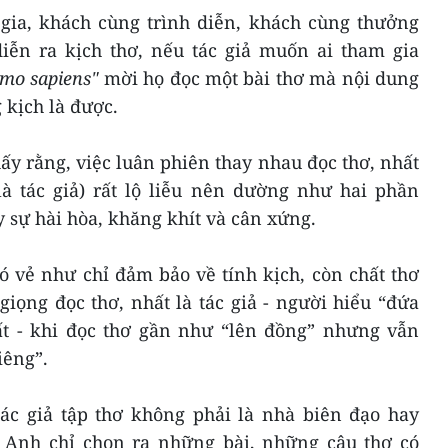
gia, khách cùng trình diễn, khách cùng thưởng
diễn ra kịch thơ, nếu tác giả muốn ai tham gia
mo sapiens"
mời họ đọc một bài thơ mà nội dung
 kịch là được.
ấy rằng, việc luân phiên thay nhau đọc thơ, nhất
là tác giả) rất lộ liễu nên dường như hai phần
y sự hài hòa, khăng khít và cân xứng.
ó vẻ như chỉ đảm bảo về tính kịch, còn chất thơ
iọng đọc thơ, nhất là tác giả - người hiểu “đứa
t - khi đọc thơ gần như “lên đồng” nhưng vẫn
iêng”.
tác giả tập thơ không phải là nhà biên đạo hay
. Anh chỉ chọn ra những bài, những câu thơ có