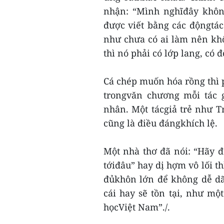
nhận: “Mình nghĩđây không
được viết bằng các độngtác 
như chưa có ai làm nên khô
thì nó phải có lớp lang, có đ
Cá chép muốn hóa rồng thì 
trongvăn chương mỗi tác g
nhân. Một tácgiả trẻ như T
cũng là điều đángkhích lệ.
Một nhà thơ đã nói: “Hãy đ
tớiđâu” hay dị hợm vô lối th
đủkhôn lớn để không dễ dãi
cái hay sẽ tồn tại, như mộ
họcViệt Nam”./.