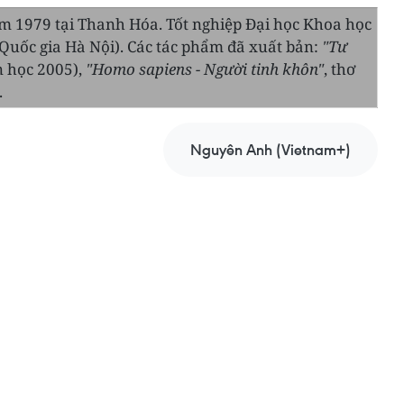
 1979 tại Thanh Hóa. Tốt nghiệp Đại học Khoa học
Quốc gia Hà Nội). Các tác phẩm đã xuất bản:
"Tư
n học 2005),
"Homo sapiens - Người tinh khôn"
, thơ
.
Nguyên Anh (Vietnam+)