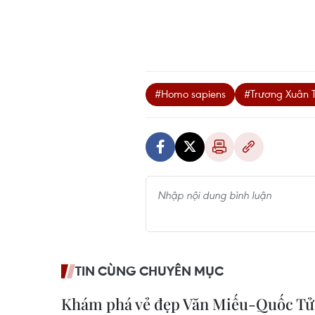
#Homo sapiens
#Trương Xuân 
TIN CÙNG CHUYÊN MỤC
Khám phá vẻ đẹp Văn Miếu-Quốc Tử 