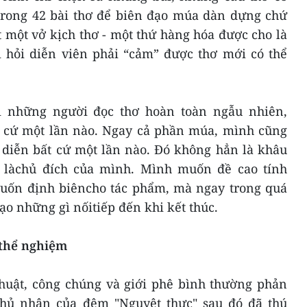
 trong 42 bài thơ để biên đạo múa dàn dựng chứ
 một vở kịch thơ - một thứ hàng hóa được cho là
i hỏi diễn viên phải “cảm” được thơ mới có thể
i những người đọc thơ hoàn toàn ngẫu nhiên,
 cứ một lần nào. Ngay cả phần múa, mình cũng
 diễn bất cứ một lần nào. Đó không hẳn là khâu
 làchủ đích của mình. Mình muốn đề cao tính
uốn định biêncho tác phẩm, mà ngay trong quá
tạo những gì nốitiếp đến khi kết thúc.
 thể nghiệm
thuật, công chúng và giới phê bình thường phản
chủ nhân của đêm "Nguyệt thực" sau đó đã thú