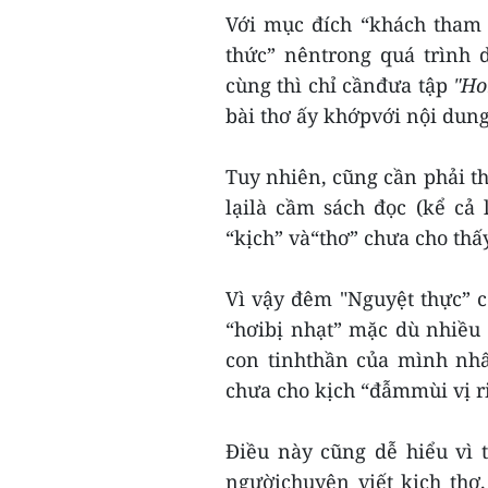
Với mục đích “khách tham 
thức” nêntrong quá trình 
cùng thì chỉ cầnđưa tập
"Ho
bài thơ ấy khớpvới nội dung
Tuy nhiên, cũng cần phải th
lạilà cầm sách đọc (kể cả 
“kịch” và“thơ” chưa cho thấ
Vì vậy đêm "Nguyệt thực” c
“hơibị nhạt” mặc dù nhiều g
con tinhthần của mình nhấ
chưa cho kịch “đẫmmùi vị r
Điều này cũng dễ hiểu vì 
ngườichuyên viết kịch thơ