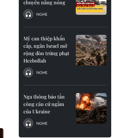
chuyển nắng nóng
NGHE
Mỹ can thiệp khẩn
cấp, ngăn Israel mở
rộng đòn trừng phạt
Hezbollah
NGHE
Nga thông báo tấn
công căn cứ ngầm
của Ukraine
NGHE