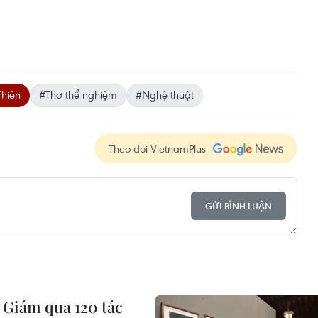
Thiên
#Thơ thể nghiệm
#Nghệ thuật
Theo dõi VietnamPlus
GỬI BÌNH LUẬN
Giám qua 120 tác