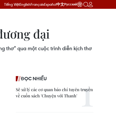
Tiếng Việt
English
Français
Español
中文
Русский
đương đại
 thơ” qua một cuộc trình diễn kịch thơ
ĐỌC NHIỀU
Sẽ xử lý các cơ quan báo chí tuyên truyền
về cuốn sách 'Chuyện với Thanh'