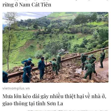
rừng ở Nam Cát Tiên
Tổng Giám đốc WHO cảnh báo dịch bệnh
vietnamplus.vn
COVID-19 vẫn đang lây lan
Mưa lớn kéo dài gây nhiều thiệt hại về nhà ở,
22/06/2020 12:45
giao thông tại tỉnh Sơn La
Theo ông Ghebreyesus, đại dịch COVID-19 không chỉ là