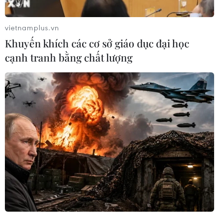
#Virus SARS-CoV-2
#COVID-19
#Trung Quốc đại lục
vietnamplus.vn
#Lây nhiễm trong cộng đồng
Hàn Quốc
Khuyến khích các cơ sở giáo dục đại học
Trung Quốc
cạnh tranh bằng chất lượng
Theo dõi VietnamPlus
TIN LIÊN QUAN