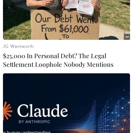
lục có tổng cộng 83.418 ca mắc COVID-19, trong
đó có 4.634 ca tử vong. Tổng cộng 78.425 bệnh
nhân đã bình phục và xuất viện./.
JG Wentworth
$25,000 In Personal Debt? The Legal
Settlement Loophole Nobody Mentions