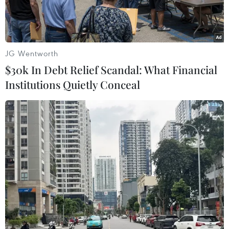
JG Wentworth
$30k In Debt Relief Scandal: What Financial
Institutions Quietly Conceal
Nhân viên y tế làm nhiệm vụ tại một bệnh viện ở Daegu, Hàn
Quốc. (Ảnh: Yonhap/TTXVN)
Theo phóng viên TTXVN tại Seoul, số liệu thống
kê của Cơ quan Kiểm soát và Phòng ngừa dịch
bệnh Hàn Quốc (KCDC) cho thấy tính tới 10 giờ