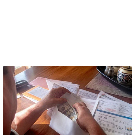
tiêm vaccine phòng bệnh.
Cụ thể, Áo áp dụng trở lại biện pháp phong tỏa
và là quốc gia đầu tiên ở Tây Âu thực hiện biện
pháp phong tỏa trong mùa Đông này để ngăn
chặn làn sóng dịch bệnh mới. Ngoài ra, giới
chức Áo cũng yêu cầu tất cả người dân đi tiêm
phòng từ ngày 1/2/2022.
Phát biểu tại họp báo, Thủ tướng Alexander
Schallenberg thừa nhận chính phủ đã không
thành công trong việc thuyết phục người dân đi
tiêm phòng và phải đưa yêu cầu tiêm phòng bắt
buộc, có hiệu lực từ tháng 2/2022.
Thủ tướng Áo khẳng định việc tăng tỷ lệ tiêm
phòng là cách duy nhất để phá vỡ vòng lây
nhiễm hiện nay. Ước tính có 66% dân số Áo đã