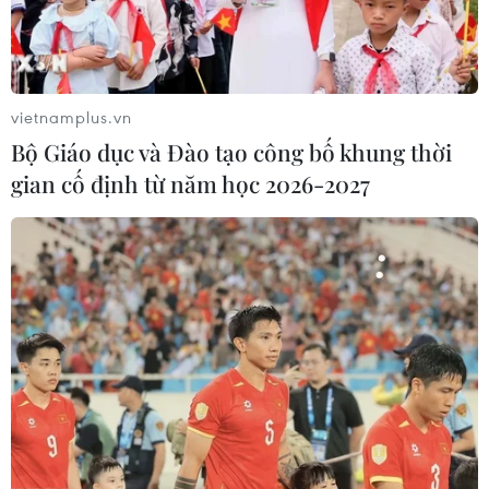
(TTXVN/Vietnam+)
vietnamplus.vn
Bộ Giáo dục và Đào tạo công bố khung thời
gian cố định từ năm học 2026-2027
#COVID-19
#Làn sóng dịch mới tại châu Âu
#Kiểm soát dịch bệnh
#Phong tỏa
#Tiêm phòng