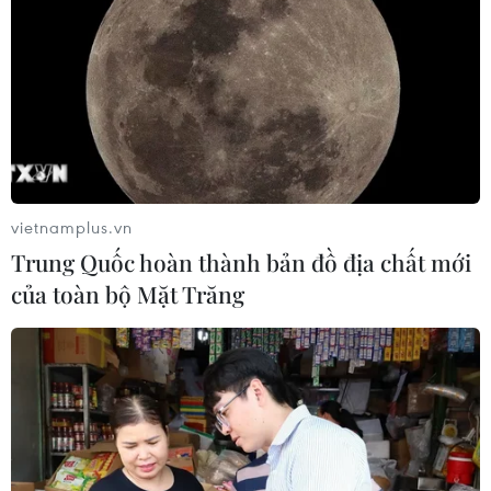
pháp chống đại dịch
19/11/2021 00:20
Theo Thủ tướng Merkel, nước Đức đang ở tình thế thực
sự nghiêm trọng và giờ là lúc phải nhanh chóng hành
động nhằm ngăn chặn hoặc kiềm chế xu thế gia tăng
ca nhiễm mới theo cấp số nhân.
vietnamplus.vn
Trung Quốc hoàn thành bản đồ địa chất mới
của toàn bộ Mặt Trăng