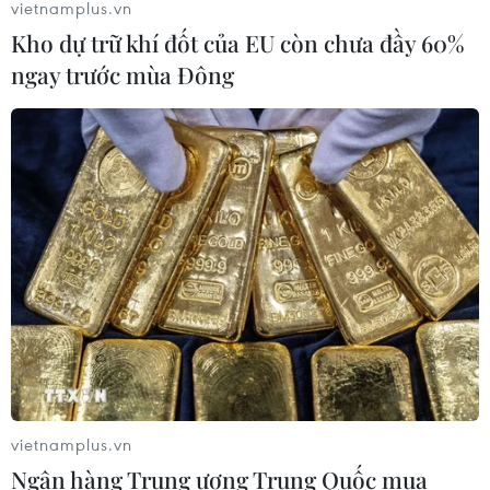
vietnamplus.vn
Kho dự trữ khí đốt của EU còn chưa đầy 60%
ngay trước mùa Đông
Châu Âu ghi nhận số ca tử vong do
COVID-19 tăng trong tuần trước
18/11/2021 06:39
WHO cảnh báo châu Âu có thể ghi nhận thêm 50.000
ca tử vong vào tháng 2/2022 nếu không áp dụng các
biện pháp phòng chống khẩn cấp.
vietnamplus.vn
Ngân hàng Trung ương Trung Quốc mua