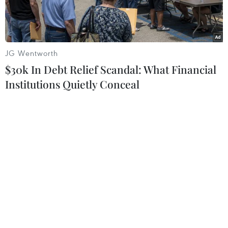
với nhóm này.
JG Wentworth
$30k In Debt Relief Scandal: What Financial
Institutions Quietly Conceal
Áo áp dụng trở lại biện pháp phong tỏa. (Nguồn: Reuters)
Khi thời tiết dần chuyển sang mùa Đông và các
ca mắc mới COVID-19 tăng trên toàn châu Âu,
một số nước đã áp dụng các biện pháp hạn chế
mới, chủ yếu tác động tới những người chưa