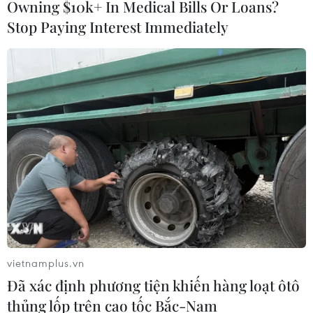
Owning $10k+ In Medical Bills Or Loans?
Stop Paying Interest Immediately
Người dân xếp hàng chờ tiêm vaccine ngừa COVID-19 tại
Berlin, Đức ngày 12/11/2021. (Ảnh: THX/TTXVN)
vietnamplus.vn
Để tránh phải tái phong tỏa, một số quốc gia tại
Đã xác định phương tiện khiến hàng loạt ôtô
châu Âu cũng đã đưa ra biện pháp tương tự để
thủng lốp trên cao tốc Bắc-Nam
ngăn chặn làn sóng dịch bệnh mới. Hy Lạp