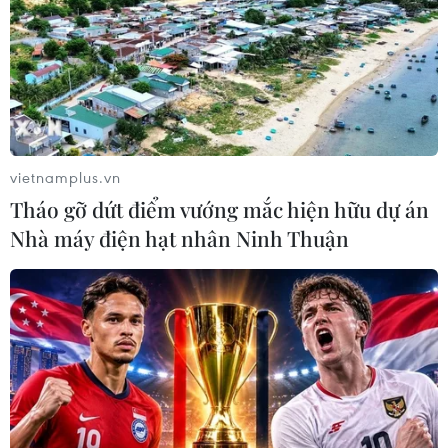
dừng biện pháp này.
vietnamplus.vn
Tháo gỡ dứt điểm vướng mắc hiện hữu dự án
Nhà máy điện hạt nhân Ninh Thuận
Nhân viên y tế tiêm vaccine ngừa COVID-19 cho người dân tại
Ishoj, Đan Mạch. (Ảnh: AFP/TTXVN)
Thủ tướng Mette Frederiksen cho biết ban cố