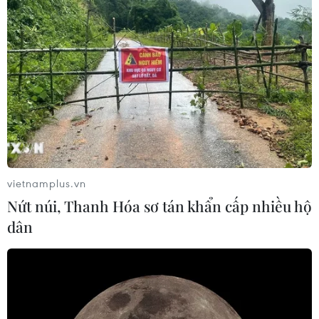
trị COVID-19 được cấp phép sử dụng tại EU; Mỹ chi
5,29 tỷ USD mua 10 triệu lộ trình điều trị COVID-19 bằng
thuốc dạng uống Paxlovid của Pfizer.
vietnamplus.vn
Nứt núi, Thanh Hóa sơ tán khẩn cấp nhiều hộ
dân
Dịch COVID-19: Đức siết chặt các biện