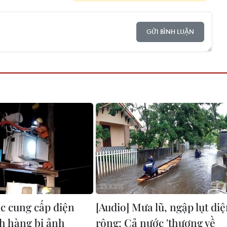
GỬI BÌNH LUẬN
c cung cấp điện
[Audio] Mưa lũ, ngập lụt di
h hàng bị ảnh
rộng: Cả nước 'thương về