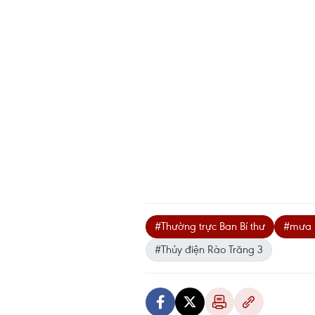
#Thường trực Ban Bí thư
#mưa l
#Thủy điện Rào Trăng 3