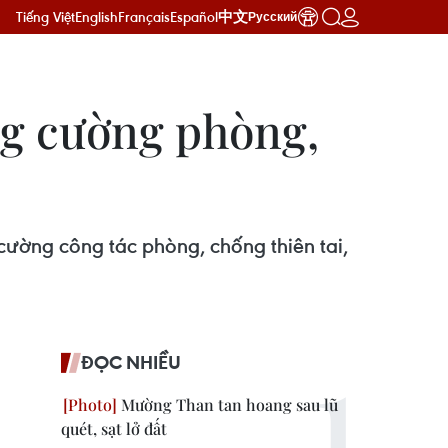
Tiếng Việt
English
Français
Español
中文
Русский
ng cường phòng,
 cường công tác phòng, chống thiên tai,
ĐỌC NHIỀU
Mường Than tan hoang sau lũ
quét, sạt lở đất