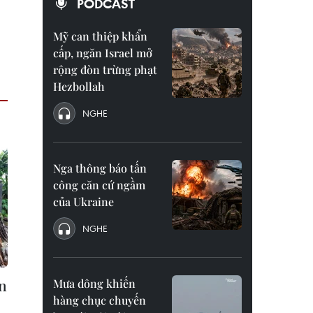
PODCAST
Mỹ can thiệp khẩn
cấp, ngăn Israel mở
rộng đòn trừng phạt
Hezbollah
NGHE
Nga thông báo tấn
công căn cứ ngầm
của Ukraine
NGHE
ện
Mưa dông khiến
hàng chục chuyến