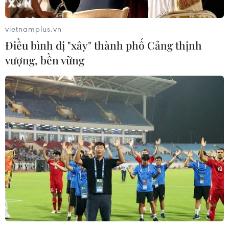
phạm
08/08/2026 06:37
vietnamplus.vn
Điều bình dị "xây" thành phố Cảng thịnh
Nghệ An: Lũ cuốn cầu tạm trên sông
vượng, bền vững
Nậm Nơn khiến 3 bản ở xã Mỹ Lý bị
chia cắt
08/08/2026 06:36
Sáp nhập Trường Đại học Văn hóa,
Thể thao và Du lịch Thanh Hóa vào
Trường Đại học Hồng Đức
08/08/2026 06:36
Đà Nẵng: Sóng cuốn 4 người tại Mũi
Nghê, 3 người mất tích