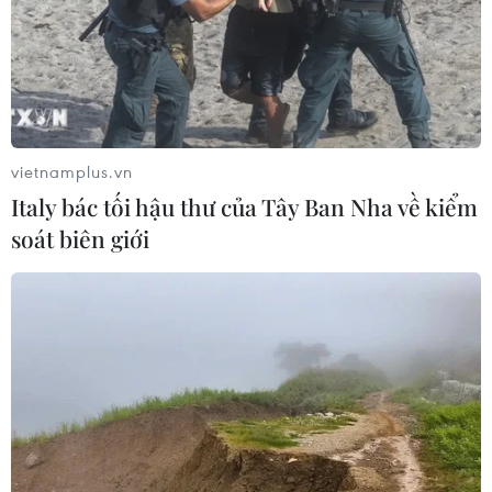
Hà Nội sắp xếp trường học - cuộc
chuyển đổi về tư duy quản trị giáo
dục
08/08/2026 02:51
vietnamplus.vn
Xem thêm
Italy bác tối hậu thư của Tây Ban Nha về kiểm
soát biên giới
CƠ QUAN CHỦ QUẢN: THÔNG TẤN XÃ VIỆT NAM
Tổng Biên tập: TRẦN TIẾN DUẨN
Phó Tổng Biên tập: NGUYỄN THỊ TÁM, KHÚC THANH
THỦY