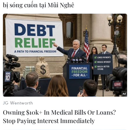
nhiều người, ông Cường nói: “Chúng tôi nhiều
bị sóng cuốn tại Mũi Nghê
lần lập biên bản vàxử lý rất kiên quyết, song
khi chúng tôi quay về thì họ lại hoạt động
tiếp.Chúng tôi không thể nằm ở bến sông để
canh họ được.”
Ông Cường cho biết thêm tuyến sông Sài Gòn
thuộc quản lý của Cục Đườngsông nội địa phía
Nam. Đơn vị này giao cho Đoạn đường sông 10
quản lý tuyến sôngnội địa của sông Sài Gòn tại
khu vực tỉnh Bình Dương; về đăng kiểm
phương tiệnthì thuộc Chi cục Đăng kiểm 6 (Cục
Đăng kiểm Việt Nam). Du thuyền nhà hàng
JG Wentworth
DìnKý vẫn hoạt động lén lút khi đã hết thời hạn
Owning $10k+ In Medical Bills Or Loans?
đăng kiểm từ tháng 1/2011./.
Stop Paying Interest Immediately