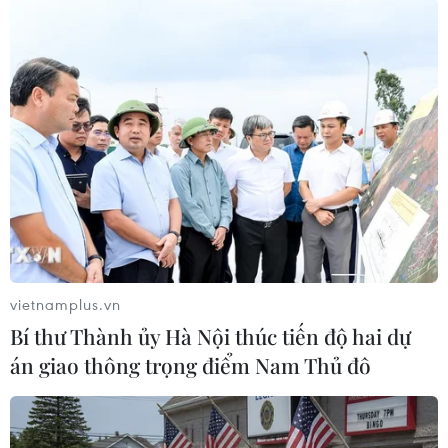
Dương Chí Tưởng (TTXVN/Vietnam+)
vietnamplus.vn
Bí thư Thành ủy Hà Nội thúc tiến độ hai dự
án giao thông trọng điểm Nam Thủ đô
#Du thuyền Dìn Ký
#Nhà hàng nổi
#Đình chỉ hoạt động
#Trục vớt
Bình Dương