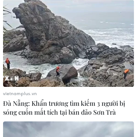
Tây Ninh ngăn chặn, xử lý nghiêm
các vụ việc xâm phạm quyền sở hữu
trí tuệ
08/08/2026 04:29
Dắt chó đi dạo không đúng quy
định, bị phạt đến 2 triệu đồng?
08/08/2026 04:16
vietnamplus.vn
Đà Nẵng: Khẩn trương tìm kiếm 3 người bị
Bảo đảm quốc phòng, an ninh quốc
sóng cuốn mất tích tại bán đảo Sơn Trà
gia song không cản trở hoạt động
dân sự
08/08/2026 04:14