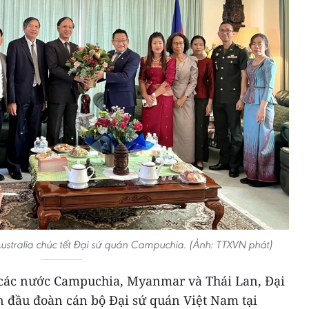
ustralia chúc tết Đại sứ quán Campuchia. (Ảnh: TTXVN phát)
 các nước Campuchia, Myanmar và Thái Lan, Đại
 đầu đoàn cán bộ Đại sứ quán Việt Nam tại