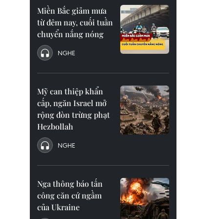
Miền Bắc giảm mưa
từ đêm nay, cuối tuần
chuyển nắng nóng
NGHE
Mỹ can thiệp khẩn
cấp, ngăn Israel mở
rộng đòn trừng phạt
Hezbollah
NGHE
Nga thông báo tấn
công căn cứ ngầm
của Ukraine