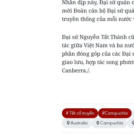
Nhân dịp này, Đại sứ quán
mời Đoàn cán bộ Đại sứ qu
truyền thống của mỗi nước v
Đại sứ Nguyễn Tất Thành c
tác giữa Việt Nam và ba nướ
phần đóng góp của các Đại s
giao lưu, hợp tác song phư
Canberra./.
# Tết cổ truyền
#Campuchia
Australia
Campuchia