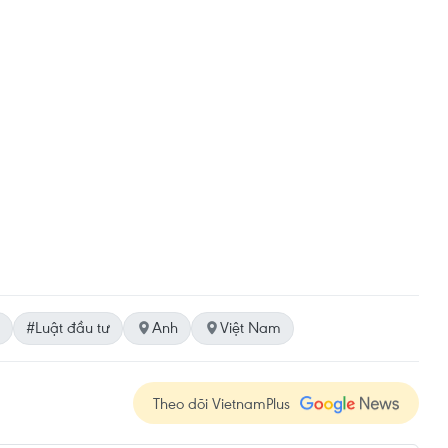
#Luật đầu tư
Anh
Việt Nam
Theo dõi VietnamPlus