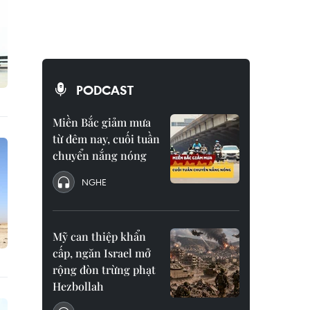
PODCAST
Miền Bắc giảm mưa
từ đêm nay, cuối tuần
chuyển nắng nóng
NGHE
Mỹ can thiệp khẩn
cấp, ngăn Israel mở
rộng đòn trừng phạt
Hezbollah