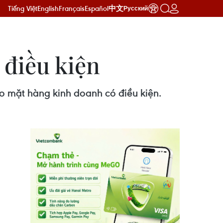
Tiếng Việt
English
Français
Español
中文
Русский
 điều kiện
ào mặt hàng kinh doanh có điều kiện.