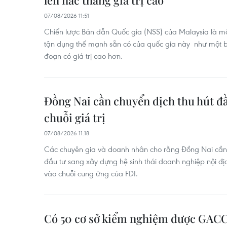
lên nấc thang giá trị cao
07/08/2026 11:51
Chiến lược Bán dẫn Quốc gia (NSS) của Malaysia là m
tận dụng thế mạnh sẵn có của quốc gia này như một b
đoạn có giá trị cao hơn.
Đồng Nai cần chuyển dịch thu hút đầ
chuỗi giá trị
07/08/2026 11:18
Các chuyên gia và doanh nhân cho rằng Đồng Nai cần 
đầu tư sang xây dựng hệ sinh thái doanh nghiệp nội đị
vào chuỗi cung ứng của FDI.
Có 50 cơ sở kiểm nghiệm được GACC