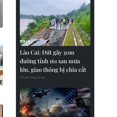
Lào Cai: Đứt gãy 30m
đường tỉnh 161 sau mưa
lớn, giao thông bị chia cắt
07/08/2026 10:08