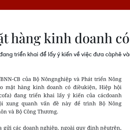
t hàng kinh doanh có
ang triển khai để lấy ý kiến về việc đưa càphê v
/BNN-CB của Bộ Nôngnghiệp và Phát triển Nông
ào mặt hàng kinh doanh có điềukiện, Hiệp hội
cofa) đang triển khai lấy ý kiến của cácdoanh
hội xung quanh vấn đề này để trình Bộ Nông
hôn và Bộ Công Thương.
a gửi các doanh nghiệp, ngoài quy định nêutrên,