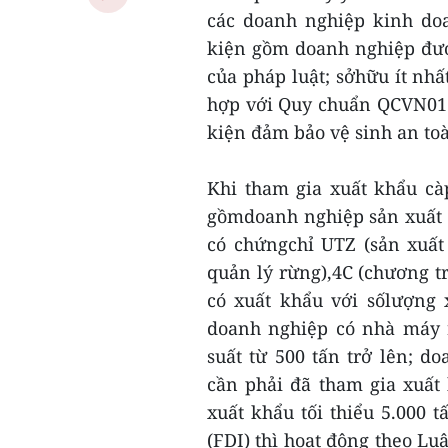
các doanh nghiệp kinh do
kiện gồm doanh nghiệp đượ
của pháp luật; sởhữu ít nh
hợp với Quy chuẩn QCVN01:
kiện đảm bảo vệ sinh an to
Khi tham gia xuất khẩu cà
gồmdoanh nghiệp sản xuất t
có chứngchỉ UTZ (sản xuất
quản lý rừng),4C (chương t
có xuất khẩu với sốlượng 
doanh nghiệp có nhà máy r
suất từ 500 tấn trở lên; d
cần phải đã tham gia xuất
xuất khẩu tối thiểu 5.000
(FDI) thì hoạt động theo Lu