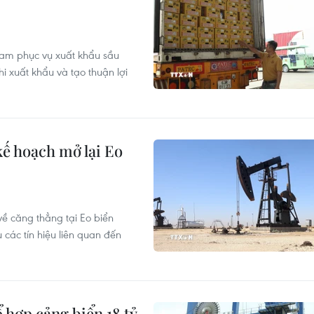
am phục vụ xuất khẩu sầu
hi xuất khẩu và tạo thuận lợi
kế hoạch mở lại Eo
về căng thẳng tại Eo biển
các tín hiệu liên quan đến
 hợp cảng biển 18 tỷ