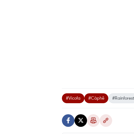
#Vicofa
#Càphê
#Rainforest