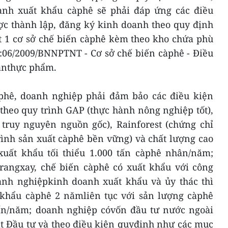
anh xuất khẩu càphê sẽ phải đáp ứng các điều
c thành lập, đăng ký kinh doanh theo quy định
ất 1 cơ sở chế biến càphê kèm theo kho chứa phù
06/2009/BNNPTNT - Cơ sở chế biến càphê - Điều
ànthực phẩm.
phê, doanh nghiệp phải đảm bảo các điều kiện
heo quy trình GAP (thực hành nông nghiệp tốt),
 truy nguyên nguồn gốc), Rainforest (chứng chỉ
rình sản xuất càphê bền vững) và chất lượng cao
xuất khẩu tối thiểu 1.000 tấn càphê nhân/năm;
angxay, chế biến càphê có xuất khẩu với công
oanh nghiệpkinh doanh xuất khẩu và ủy thác thì
 khẩu càphê 2 nămliên tục với sản lượng càphê
 tấn/năm; doanh nghiệp cóvốn đầu tư nước ngoài
ật Đầu tư và theo điều kiện quyđịnh như các mục