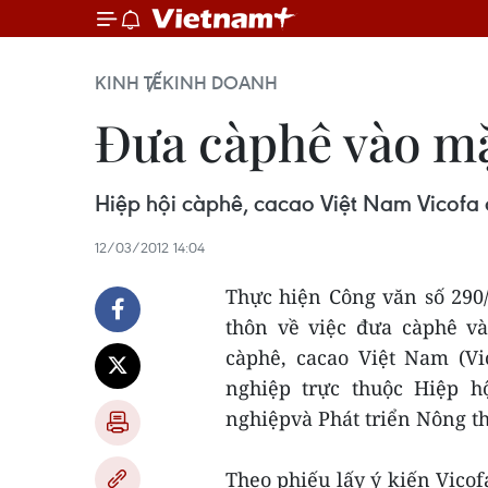
KINH TẾ
KINH DOANH
Đưa càphê vào mặ
Hiệp hội càphê, cacao Việt Nam Vicofa đ
12/03/2012 14:04
Thực hiện Công văn số 290
thôn về việc đưa càphê v
càphê, cacao Việt Nam (Vi
nghiệp trực thuộc Hiệp 
nghiệpvà Phát triển Nông t
Theo phiếu lấy ý kiến Vicof