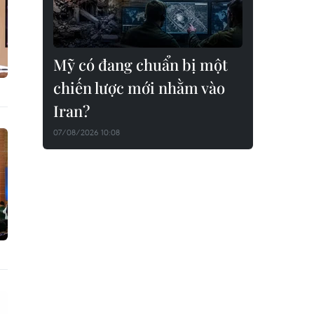
Mỹ có đang chuẩn bị một
chiến lược mới nhằm vào
Iran?
07/08/2026 10:08