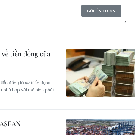
GỬI BÌNH LUẬN
 về tiền đồng của
 tiền đồng là sự biến động
sự phù hợp với mô hình phát
ế ASEAN