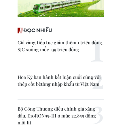
ĐỌC NHIỀU
Giá vàng tiếp tục giảm thêm 1 triệu đồng,
SJC xuống mốc 139 triệu đồng
Hoa Kỳ ban hành kết luận cuối cùng với
thép cốt bêtông nhập khẩu từ Việt Nam
Bộ Công Thương điều chỉnh giá xăng
dầu, E10RON95-III ở mức 22.859 đồng
mỗi lít