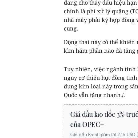
đang cho thấy dấu hiệu hạn
chính là phí xử lý quặng (T
nhà máy phải ký hợp đồng v
cung.
Động thái này có thể khiến
kìm hãm phần nào đà tăng g
Tuy nhiên, việc ngành tinh
nguy cơ thiếu hụt đồng tinh
dụng kim loại này trong sản
Quốc vẫn tăng nhanh./.
Giá dầu lao dốc 3% trư
của OPEC+
Giá dầu Brent giảm tới 2,16 US