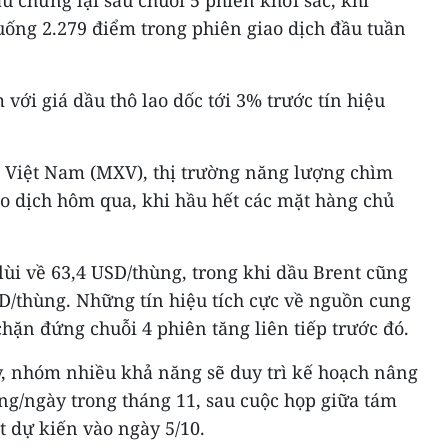
u chững lại sau chuỗi 5 phiên khởi sắc, khi
ng 2.279 điểm trong phiên giao dịch đầu tuần
với giá dầu thô lao dốc tới 3% trước tín hiệu
 Việt Nam (MXV), thị trường năng lượng chìm
ao dịch hôm qua, khi hầu hết các mặt hàng chủ
ùi về 63,4 USD/thùng, trong khi dầu Brent cũng
/thùng. Những tín hiệu tích cực về nguồn cung
chặn đứng chuỗi 4 phiên tăng liên tiếp trước đó.
y, nhóm nhiều khả năng sẽ duy trì kế hoạch nâng
ng/ngày trong tháng 11, sau cuộc họp giữa tám
t dự kiến vào ngày 5/10.