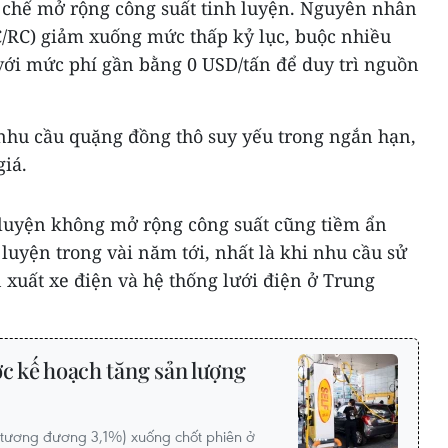
 chế mở rộng công suất tinh luyện. Nguyên nhân
C/RC) giảm xuống mức thấp kỷ lục, buộc nhiều
ới mức phí gần bằng 0 USD/tấn để duy trì nguồn
 nhu cầu quặng đồng thô suy yếu trong ngắn hạn,
iá.
 luyện không mở rộng công suất cũng tiềm ẩn
 luyện trong vài năm tới, nhất là khi nhu cầu sử
 xuất xe điện và hệ thống lưới điện ở Trung
ớc kế hoạch tăng sản lượng
D (tương đương 3,1%) xuống chốt phiên ở