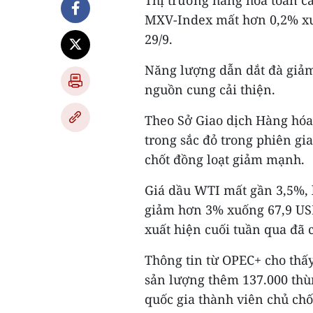
Thị trường hàng hóa toàn cầ
MXV-Index mất hơn 0,2% xuố
29/9.
Năng lượng dẫn dắt đà giảm 
nguồn cung cải thiện.
Theo Sở Giao dịch Hàng hóa
trong sắc đỏ trong phiên gi
chốt đồng loạt giảm mạnh.
Giá dầu WTI mất gần 3,5%, l
giảm hơn 3% xuống 67,9 USD
xuất hiện cuối tuần qua đã 
Thông tin từ OPEC+ cho thấ
sản lượng thêm 137.000 thù
quốc gia thành viên chủ chố