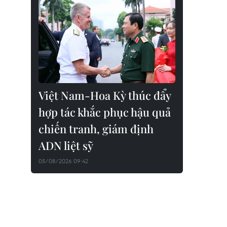
Việt Nam-Hoa Kỳ thúc đẩy
hợp tác khắc phục hậu quả
chiến tranh, giám định
ADN liệt sỹ
05/08/2026 09:42