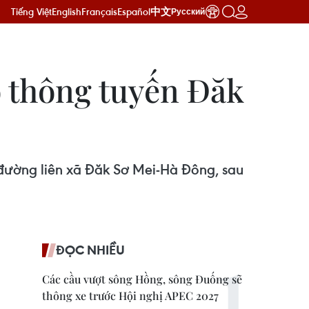
Tiếng Việt
English
Français
Español
中文
Русский
o thông tuyến Đăk
 đường liên xã Đăk Sơ Mei-Hà Đông, sau
ĐỌC NHIỀU
Các cầu vượt sông Hồng, sông Đuống sẽ
thông xe trước Hội nghị APEC 2027