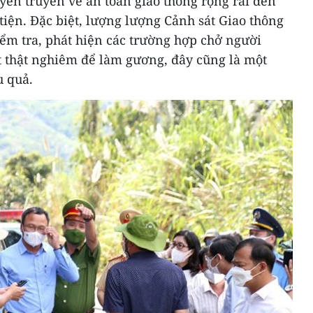
yên truyền về an toàn giao thông rộng rãi đến
iện. Đặc biệt, lượng lượng Cảnh sát Giao thông
iểm tra, phát hiện các trường hợp chở người
t thật nghiêm để làm gương, đây cũng là một
u quả.