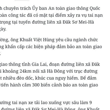
ch chuyên trách Ủy ban An toàn giao thông Quốc
àn công tác đã có mặt tại điểm xảy ra vụ tai nạn
trọng tại tuyến đường liên xã Đăk Sơ Mei-Hà
ày.
rường, ông Khuất Việt Hùng yêu cầu ngành chức
ung khẩn cấp các biện pháp đảm bảo an toàn giao
.
iao thông tỉnh Gia Lai, đoạn đường liên xã Đăk
i khoảng 24km nối xã Hà Đông với trục đường
t nhiều đèo dốc, khúc cua nguy hiểm. Để đảm
ã tiến hành cắm 300 biển cảnh báo an toàn giao
ường tai nạn xe tải lao xuống vực sâu làm 9
 đường liên xã Đăk Sơ Mei-Hà Đông, ông Khuất