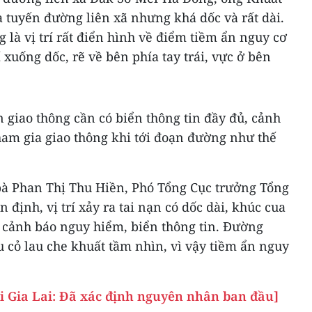
 tuyến đường liên xã nhưng khá dốc và rất dài.
g là vị trí rất điển hình về điểm tiềm ẩn nguy cơ
í xuống dốc, rẽ về bên phía tay trái, vực ở bên
àn giao thông cần có biển thông tin đầy đủ, cảnh
am gia giao thông khi tới đoạn đường như thế
 bà Phan Thị Thu Hiền, Phó Tổng Cục trưởng Tổng
định, vị trí xảy ra tai nạn có dốc dài, khúc cua
 cảnh báo nguy hiểm, biển thông tin. Đường
 cỏ lau che khuất tầm nhìn, vì vậy tiềm ẩn nguy
ại Gia Lai: Đã xác định nguyên nhân ban đầu]