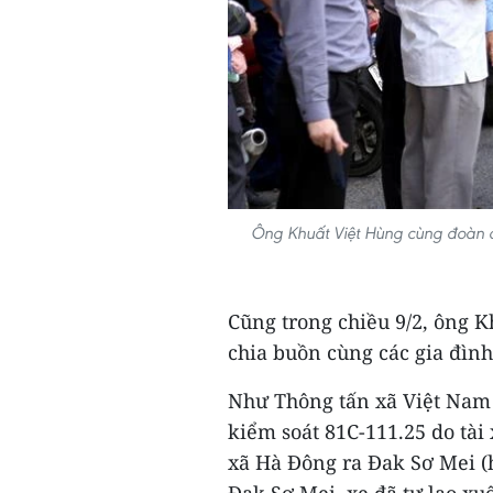
Ông Khuất Việt Hùng cùng đoàn cô
Cũng trong chiều 9/2, ông 
chia buồn cùng các gia đình
Như Thông tấn xã Việt Nam đ
kiểm soát 81C-111.25 do tà
xã Hà Đông ra Đak Sơ Mei (
Đak Sơ Mei, xe đã tự lao xu