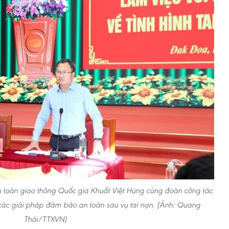
n toàn giao thông Quốc gia Khuất Việt Hùng cùng đoàn công tác
ề các giải pháp đảm bảo an toàn sau vụ tai nạn. (Ảnh: Quang
Thái/TTXVN)