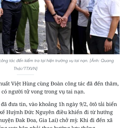
ng tác đến kiểm tra tại hiện trường vụ tai nạn. (Ảnh: Quang
Thái/TTXVN)
Khuất Việt Hùng cùng Đoàn công tác đã đến thăm,
 có người tử vong trong vụ tai nạn.
ã đưa tin, vào khoảng 1h ngày 9/2, ôtô tải biển
i xế Huỳnh Đức Nguyên điều khiển đi từ hướng
huyện Đak Đoa, Gia Lai) chở mỳ. Khi đi đến xã
ống vực bên phải theo hướng lưu thông.