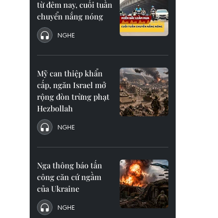
từ đêm nay, cuối tuần
chuyển nắng nóng
NGHE
Mỹ can thiệp khẩn
cấp, ngăn Israel mở
rộng đòn trừng phạt
Hezbollah
NGHE
Nga thông báo tấn
công căn cứ ngầm
của Ukraine
NGHE