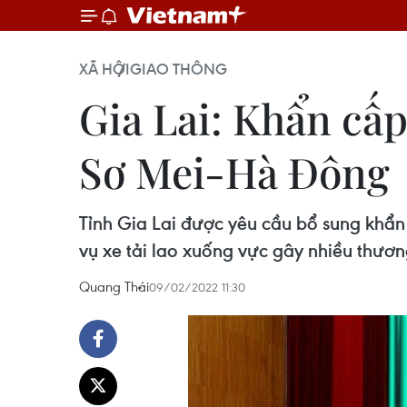
XÃ HỘI
GIAO THÔNG
Gia Lai: Khẩn cấ
Sơ Mei-Hà Đông
Tỉnh Gia Lai được yêu cầu bổ sung khẩ
vụ xe tải lao xuống vực gây nhiều thươ
Quang Thái
09/02/2022 11:30