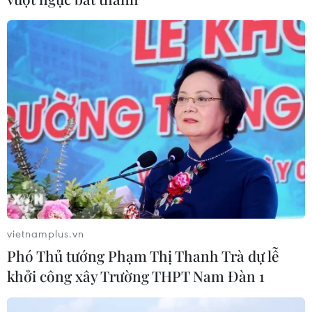
Canh tác biển - động lực mới cho
kinh tế biển Việt Nam
07/08/2026 08:14
Giá vàng hướng tới tuần tăng mạnh
nhất kể từ tháng 1/2026
07/08/2026 08:14
Hạn hán nghiêm trọng đe dọa "huyết
mạch" kinh tế châu Âu
vietnamplus.vn
07/08/2026 07:58
Phó Thủ tướng Phạm Thị Thanh Trà dự lễ
khởi công xây Trường THPT Nam Đàn 1
Để trái sầu riêng đáp ứng yêu cầu