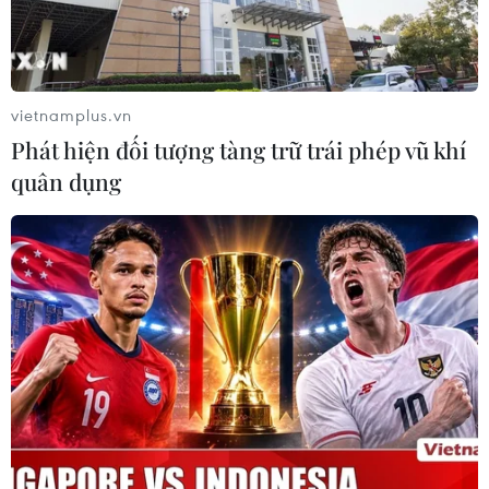
vàng giao kỳ hạn của Mỹ mất 0,5%.
vietnamplus.vn
Phát hiện đối tượng tàng trữ trái phép vũ khí
quân dụng
Giá vàng châu Á biến động trái chiều do
đồng USD mạnh, lãi suất tăng