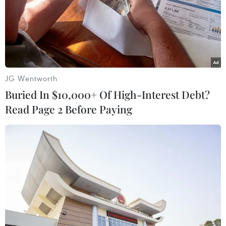
JG Wentworth
Buried In $10,000+ Of High-Interest Debt?
Read Page 2 Before Paying
Giá vàng châu Á đi xuống trong phiên
giao dịch ngày 1/7
01/07/2022 10:56
Chiều phiên này, giá vàng giao ngay giảm 0,5%, xuống
1.797,19 USD/ounce, sau khi rơi xuống mức thấp nhất kể
từ ngày 16/5 là 1.794,62 USD/ounce. Trong khi đó, giá