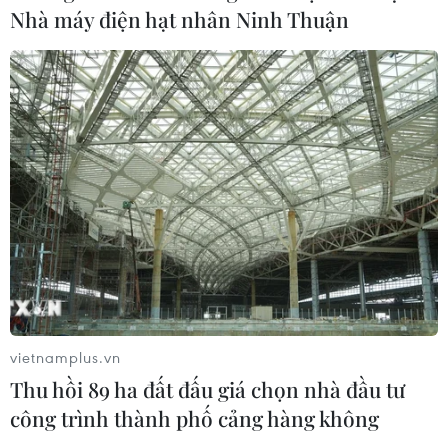
Nhà máy điện hạt nhân Ninh Thuận
Xem thêm
CƠ QUAN CHỦ QUẢN: THÔNG TẤN XÃ VIỆT NAM
Tổng Biên tập: TRẦN TIẾN DUẨN
Phó Tổng Biên tập: NGUYỄN THỊ TÁM, KHÚC THANH
THỦY
Sở hữu trí tuệ
Quy định sử dụng
vietnamplus.vn
RSS
Hỗ trợ
Thu hồi 89 ha đất đấu giá chọn nhà đầu tư
Ngôn ngữ
TTXVN
công trình thành phố cảng hàng không