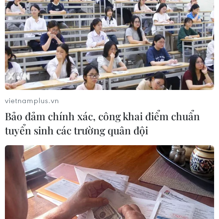
Giá vàng châu Á giảm chiều 29/6 do triển
vietnamplus.vn
vọng lãi suất tăng
Bảo đảm chính xác, công khai điểm chuẩn
29/06/2022 14:45
tuyển sinh các trường quân đội
Các nhà phân tích nhận định những động thái ngày
càng cứng rắn của các ngân hàng trung ương lớn đang
gây áp lực giảm giá nhiều hơn đối với vàng có lợi suất
bằng 0,