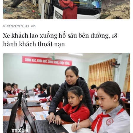
vietnamplus.vn
Xe khách lao xuống hố sâu bên đường, 18
hành khách thoát nạn
TIN CÙNG CHUYÊN MỤC
Chuyên gia quốc tế đánh giá tích cực
về tiền đồng của Việt Nam
07/08/2026 12:46
Phép thử sức chống chịu của kinh tế
ASEAN
07/08/2026 12:35