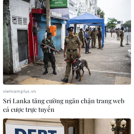
SJC tại thị trường Hà Nội ở mức 64,9-66,4 triệu
đồng/lượng (mua vào-bán ra)./.
(TTXVN/Vietnam+)
vietnamplus.vn
Sri Lanka tăng cường ngăn chặn trang web
cá cược trực tuyến