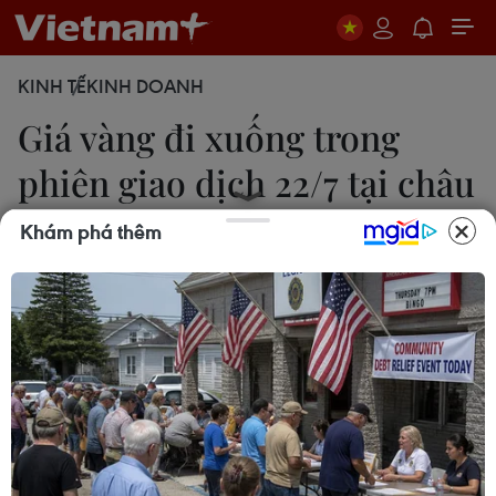
KINH TẾ
KINH DOANH
Giá vàng đi xuống trong
phiên giao dịch 22/7 tại châu
Á
Khám phá thêm
Lê Minh
22/07/2022 10:20
Theo một nhà phân tích tại ED&F Man Capital
Markets, giá vàng đang trong xu hướng giảm và
sự phục hồi là trong ngắn hạn do vàng chịu sức ép
khi các kỳ vọng lạm phát giảm.