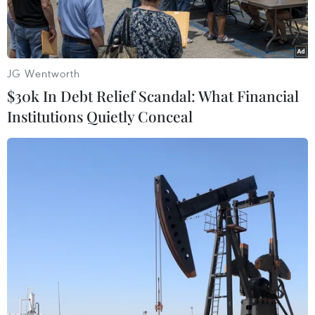
JG Wentworth
$30k In Debt Relief Scandal: What Financial
Institutions Quietly Conceal
Khách hàng chọn mua đồ trang sức vàng tại tiệm kim hoàn ở
Kota Bharu (Malaysia). (Ảnh: AFP/TTXVN)
Giá vàng tại châu Á giảm trong phiên 22/7, khi
đồng USD lên giá và các ngân hàng trung ương
lớn nâng lãi suất đã làm giảm sức hấp dẫn của