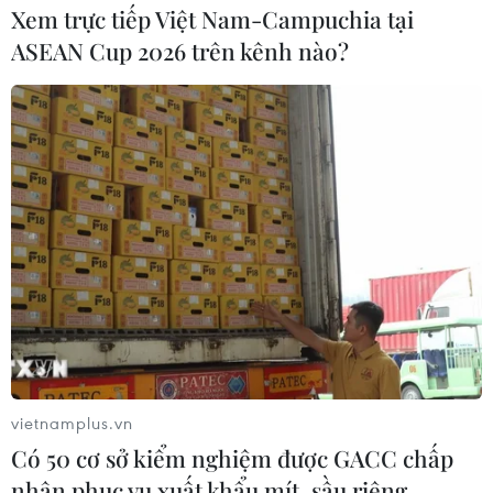
Xem trực tiếp Việt Nam-Campuchia tại
ASEAN Cup 2026 trên kênh nào?
Giá vàng châu Á ổn định trở lại từ mức
thấp nhất trong 9 tháng
12/07/2022 11:23
Đồng USD tăng giá lên mức kỷ lục mới trong 20 năm so
với các đồng tiền mạnh khác khiến vàng được định giá
theo đồng tiền này trở nên đắt hơn với những người
mua bằng các đồng tiền khác.
vietnamplus.vn
Có 50 cơ sở kiểm nghiệm được GACC chấp
nhận phục vụ xuất khẩu mít, sầu riêng